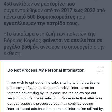
450 σελίδων σε μαρτυρίες που
συγκεντρώθηκαν από το
2017 έως 2022
από
πάνω από
500 Βορειοκορεάτες
που
εγκατέλειψαν την πατρίδα τους.
«Το δικαίωμα στη ζωή των πολιτών της
Βόρειας Κορέας
φαίνεται να απειλείται σε
μεγάλο βαθμό
», ανέφερε το υπουργείο στην
έκθεση.
«Γίνονται εκτελέσεις για ενέργειες που
δεν
δικαιολογούν την θανατική ποινή
, όπως για
Do Not Process My Personal Information
εγκλήματα
που σχετίζονται με
ναρκωτικά
, τη
αναδιανομή βίντεο της Νότιας Κορέας
και
If you wish to opt-out of the sale, sharing to third parties, or
processing of your personal or sensitive information for
για
θρησκευτικές δραστηριότητες
καθώς
targeted advertising by us, please use the below opt-out
και δραστηριότητες που σχετίζονται με
section to confirm your selection. Please note that after your
δεισιδαιμονίες
».
opt-out request is processed you may continue seeing
interest-based ads based on personal information utilized by