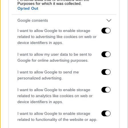
εκτελέσεων
,
βασανιστηρίων
και
αυθαίρετων
Purposes for which it was collected.
συλλήψεων
.
Opted Out
Θάνατοι και βασανιστήρια
συμβαίνουν συχνά
Google consents
σε εγκαταστάσεις κράτησης και ορισμένοι
I want to allow Google to enable storage
άνθρωποι εκτελέστηκαν με συνοπτικές
related to advertising like cookies on web or
διαδικασίες αφού συνελήφθησαν καθώς
device identifiers in apps.
προσπαθούσαν να περάσουν τα σύνορα,
I want to allow my user data to be sent to
σύμφωνα με το υπουργείο.
Google for online advertising purposes.
Η έκθεση δημοσιοποιήθηκε ενώ η Νότια
I want to allow Google to send me
Κορέα επιδιώκει να
τονίσει την αποτυχία
personalized advertising.
της απομονωμένης
γειτονικής της χώρας να
I want to allow Google to enable storage
βελτιώσει τις
συνθήκες διαβίωσης
ενώ
related to analytics like cookies on web or
σπεύδει να ενισχύσει το πυρηνικό και το
device identifiers in apps.
πυραυλικό της οπλοστάσιο.
I want to allow Google to enable storage
Ο πρόεδρος της Νότιας Κορέας Γιουν Σουκ-
related to functionality of the website or app.
γέολ δήλωσε ότι η
έκθεση
αναμένεται να