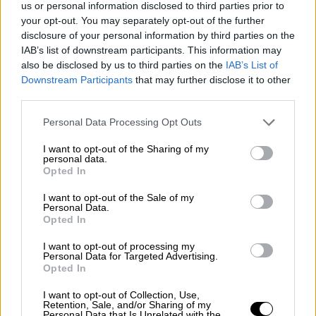
Το Reuters δεν μπόρεσε να διασταυρώσει
us or personal information disclosed to third parties prior to
ανεξάρτητα τα ευρήματα της
your opt-out. You may separately opt-out of the further
disclosure of your personal information by third parties on the
νοτιοκορεατικής κυβέρνησης αλλά τα
IAB’s list of downstream participants. This information may
στοιχεία αυτά συμβαδίζουν με έρευνες των
also be disclosed by us to third parties on the
IAB’s List of
Ηνωμένων Εθνών και εκθέσεις από μη
Downstream Participants
that may further disclose it to other
κυβερνητικούς οργανισμούς.
third parties.
Please note that this website/app uses one or more Google
Η Βόρεια Κορέα έχει απορρίψει τις
Personal Data Processing Opt Outs
services and may gather and store information including but
επικρίσεις για τις συνθήκες αναφορικά
με τα
not limited to your visit or usage behaviour. You may click to
I want to opt-out of the Sharing of my
personal data.
ανθρώπινα δικαιώματα
, λέγοντας ότι
grant or deny consent to Google and its third-party tags to
Opted In
αποτελούν μέρος συνωμοσίας με στόχο την
use your data for below specified purposes in below Google
consent section.
ανατροπή της ηγεσίας της.
I want to opt-out of the Sale of my
Personal Data.
Opted In
Η έκθεση έδωσε λεπτομέρειες για
κατάφορες
από το
κράτος καταπατήσεις
I want to opt-out of processing my
Personal Data for Targeted Advertising.
δικαιωμάτων
σε
κοινότητες
,
Opted In
σωφρονιστικών ιδρυμάτων
και αλλού,
I want to opt-out of Collection, Use,
συμπεριλαμβανομένων
δημόσιων
Retention, Sale, and/or Sharing of my
Personal Data that Is Unrelated with the