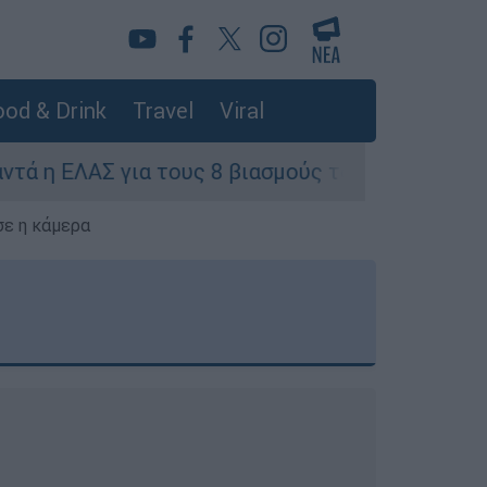
od & Drink
Travel
Viral
ους 8 βιασμούς τουριστριών - «Μόνο 3 περιστατ
σε η κάμερα