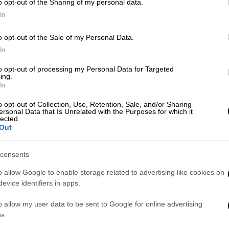
o opt-out of the Sharing of my personal data.
Με
In
Μ
Αθλητισμός
|
12.06.2026 07:10
0
o opt-out of the Sale of my Personal Data.
Έγινε της Κορέας! Τρομερό ματς
In
με ανατροπή και νίκη των
Νοτιοκορεατών επί της Τσεχίας
to opt-out of processing my Personal Data for Targeted
ing.
Ώρ
In
Η Τσεχία προηγήθηκε στο σκορ αλλά
Ώ
η Νότια Κορέα είχε ψυχή και γύρισε
o opt-out of Collection, Use, Retention, Sale, and/or Sharing
το ματς
ersonal Data that Is Unrelated with the Purposes for which it
lected.
Out
Δε
consents
Δ
o allow Google to enable storage related to advertising like cookies on
evice identifiers in apps.
Αθλητισμός
|
04.06.2026 09:00
Αφιέρωμα Μουντιάλ 2026: 1ος
o allow my user data to be sent to Google for online advertising
ΑΘ
Όμιλος - Μεξικό, Νότια Αφρική,
s.
Α
Τσεχία, Νότια Κορέα