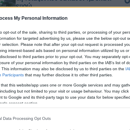
ευρώ
Ο λόγος που το προσωπικό θα
ocess My Personal Information
παρακολουθήσει υποχρεωτικά
μαθήματα ιστορίας
to opt-out of the sale, sharing to third parties, or processing of your per
formation for targeted advertising by us, please use the below opt-out s
r selection. Please note that after your opt-out request is processed y
eing interest-based ads based on personal information utilized by us or
disclosed to third parties prior to your opt-out. You may separately opt-
losure of your personal information by third parties on the IAB’s list of
. This information may also be disclosed by us to third parties on the
IA
Αθλητισμός
|
12.06.2026 07:50
Participants
that may further disclose it to other third parties.
Νότια Κορέα - Τσεχία 2-1 -
Highlights Μουντιάλ 2026
 that this website/app uses one or more Google services and may gath
including but not limited to your visit or usage behaviour. You may click 
Τα γκολ και οι καλύτερες φάσεις της
 to Google and its third-party tags to use your data for below specifi
αναμέτρησης
ogle consent section.
l Data Processing Opt Outs