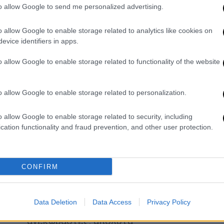
to allow Google to send me personalized advertising.
Το προφίλ των τεσσάρων ομάδων του
1ου ομίλου
o allow Google to enable storage related to analytics like cookies on
Κε
evice identifiers in apps.
Κ
o allow Google to enable storage related to functionality of the website
0
Viral
|
03.06.2026 10:27
Κλάματα και... χοροπηδήματα: Η
o allow Google to enable storage related to personalization.
αντίδραση από τις πρωταθλήτριες
την Βόρειας Κορέας όταν είδαν
o allow Google to enable storage related to security, including
cation functionality and fraud prevention, and other user protection.
τον Κιμ Γιονγκ Ουν
Οι εικόνες έρχονται σε πλήρη
αντίθεση με τη στάση που είχαν
CONFIRM
επιδείξει οι ίδιες λίγες εβδομάδες
νωρίτερα στη Νότια Κορέα, καθώς
καθ' όλη τη διάρκεια της
Data Deletion
Data Access
Privacy Policy
διοργάνωσης παρέμειναν σχεδόν
ανέκφραστες, απόλυτα