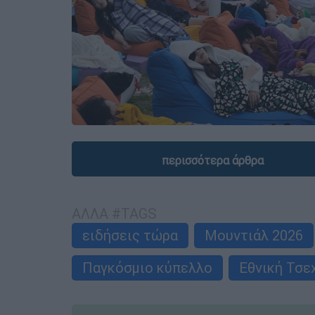
περισσότερα άρθρα
ΑΛΛΑ #TAGS
ειδήσεις τώρα
Μουντιάλ 2026
Παγκόσμιο κύπελλο
Εθνική Τσε