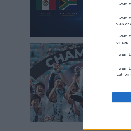
I want 
I want t
web or d
I want t
or app.
I want t
I want t
authenti