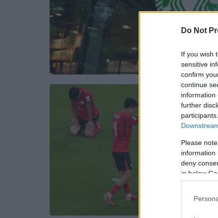
Do Not Pr
If you wish 
sensitive in
confirm you
continue se
information 
further disc
participants
Downstream 
Please note
information 
deny consent
in below Go
Persona