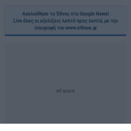
Ακολούθησε το Έθνος στο Google News!
Live όλες οι εξελίξεις λεπτό προς λεπτό, με την
υπογραφή του www.ethnos.gr