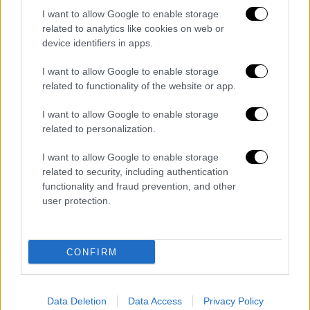
ανατρέχοντας σε παλαιότερη δήλωση του κ.
I want to allow Google to enable storage
Μητσοτάκη. Συγκεκριμένα αναφέρει: «Για το
related to analytics like cookies on web or
ποιος θέλει να ιδιωτικοποιήσει το νερό θα
device identifiers in apps.
ανατρέξω σε δήλωση του κ. Μητσοτάκη από
I want to allow Google to enable storage
το 2018
όταν έλεγε ότι "είμαι υπέρμαχος της
related to functionality of the website or app.
λογικής ότι και στην ΕΥΑΘ και στην ΕΥΔΑΠ
πρέπει να μπει στρατηγικός επενδυτής.
I want to allow Google to enable storage
Ταυτόχρονα, όμως, με μία ισχυρή εποπτική
related to personalization.
αρχή, η οποία θα ρυθμίζει ζητήματα
I want to allow Google to enable storage
τιμολογιακής πολιτικής και θα διασφαλίζει
related to security, including authentication
ότι το νερό δεν θα γίνει αντικείμενο στενής
functionality and fraud prevention, and other
οικονομικής εκμετάλλευσης". Τι μας λέει
user protection.
εδώ ο κ. Μητσοτάκης; Ότι πρέπει να μπει
ιδιώτης στην ΕΥΔΑΠ και την ΕΥΑΘ και ότι η
CONFIRM
ρυθμιστική αρχή υδάτων διασφαλίζει ότι με
την παρουσία ιδιώτη το νερό δεν θα γίνεται
αντικείμενο "στενής οικονομικής
Data Deletion
Data Access
Privacy Policy