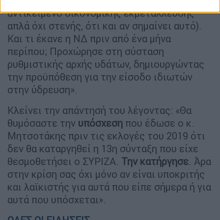
εκμετάλλευσης" (δηλαδή μπορεί να γίνει
αντικείμενο οικονομικής εκμετάλλευσης
απλά όχι στενής, ότι και αν σημαίνει αυτό).
Και τι έκανε η ΝΔ πριν από ένα μήνα
περίπου; Προχώρησε στη σύσταση
ρυθμιστικής αρχής υδάτων, δημιουργώντας
την προϋπόθεση για την είσοδο ιδιωτών
στην ύδρευση».
Κλείνει την απάντησή του λέγοντας: «Θα
θυμόσαστε την
υπόσχεση
που έδωσε ο κ.
Μητσοτάκης πριν τις εκλογές του 2019 ότι
δεν θα καταργηθεί η 13η σύνταξη που είχε
θεσμοθετήσει ο ΣΥΡΙΖΑ.
Την κατήργησε
. Άρα
στην κρίση σας όχι μόνο αν είναι υποκριτής
και λαϊκιστής για αυτά που είπε σήμερα ή για
αυτά που υπόσχεται».