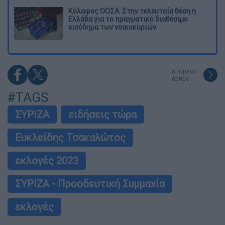
Κόλαφος ΟΟΣΑ: Στην τελευταία θέση η
Ελλάδα για το πραγματικό διαθέσιμο
εισόδημα των νοικοκυριών
επόμενο
άρθρο
#TAGS
ΣΥΡΙΖΑ
ειδήσεις τώρα
Ευκλείδης Τσακαλώτος
εκλογές 2023
ΣΥΡΙΖΑ - Προοδευτική Συμμαχία
εκλογές