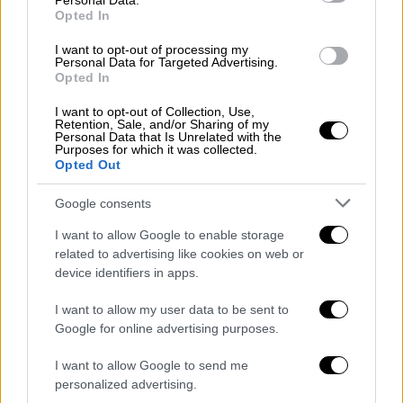
Personal Data.
Opted In
Για την «κατηγορία» ότι εκχώρησε
περιουσιακά στοιχεία για 99 χρόνια
,
I want to opt-out of processing my
Personal Data for Targeted Advertising.
αναφέρει: «
Μάλλον ξεχνάει ο κ. Μητσοτάκης
Opted In
ότι μοναδικός μέτοχος του Υπερταμείου
είναι το Ελληνικό Δημόσιο που
I want to opt-out of Collection, Use,
Retention, Sale, and/or Sharing of my
εκπροσωπείται από τον υπουργό
Personal Data that Is Unrelated with the
Purposes for which it was collected.
Οικονομικών (άρθρο 190, παρ. 2). Και
Opted Out
εξάλλου αν έχει εκχωρηθεί στους δανειστές
Google consents
(που δεν έχει εκχωρηθεί), ας μας εξηγήσει
πως θα υπερβεί αυτό το εμπόδιο με μία μόνο
I want to allow Google to enable storage
δήλωση. Προφανώς, τίποτα από αυτά δεν
related to advertising like cookies on web or
device identifiers in apps.
ισχύει, και πρόκειται απλά για άλλο ένα ψέμα
και λαϊκισμό του Πρωθυπουργού».
I want to allow my user data to be sent to
Google for online advertising purposes.
Ακολούθως απαντά στο ότι «
Είναι
υποκριτική η στάση του ΣΥΡΙΖΑ
ότι η ΝΔ
I want to allow Google to send me
θέλει να ιδιωτικοποιήσει το νερό»
personalized advertising.