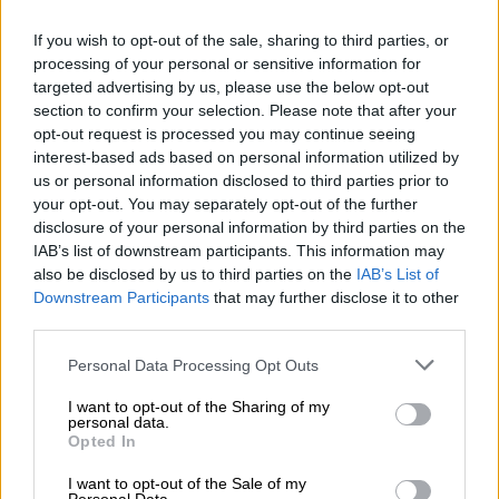
δημόσιες επιχειρήσεις, η βελτίωση της
εταιρικής τους διακυβέρνησης και
If you wish to opt-out of the sale, sharing to third parties, or
processing of your personal or sensitive information for
διαφάνειας, η προαγωγή υπεύθυνης
targeted advertising by us, please use the below opt-out
διοίκησης, κοινωνικής ευθύνης, αειφορίας,
section to confirm your selection. Please note that after your
καινοτομίας και οι βέλτιστες εταιρικές
opt-out request is processed you may continue seeing
πρακτικές (άρθρο 204 παρ.2). Ταυτόχρονα
interest-based ads based on personal information utilized by
us or personal information disclosed to third parties prior to
δεν μπορεί να κάνει ιδιωτικοποιήσεις
αν δεν
your opt-out. You may separately opt-out of the further
συμπεριλάβει αυτή του την πρόθεση στους
disclosure of your personal information by third parties on the
στρατηγικούς του στόχους τους οποίους
IAB’s list of downstream participants. This information may
εγκρίνει ο υπουργός Οικονομικών (άρθρο
also be disclosed by us to third parties on the
IAB’s List of
Downstream Participants
that may further disclose it to other
190, παρ.2α). Όλα τα παραπάνω απέχουν
third parties.
παρασάγγας από "το Υπερταμείο έχει ως
βασικό σκοπό την εκποίηση αυτών των
Please note that this website/app uses one or more Google
Personal Data Processing Opt Outs
services and may gather and store information including but
περιουσιακών στοιχείων". Ουσιαστικά
not limited to your visit or usage behaviour. You may click to
I want to opt-out of the Sharing of my
δηλαδή με τη μεταφορά των μετοχών στο
personal data.
grant or deny consent to Google and its third-party tags to
Opted In
Υπερταμείο αποφεύχθηκε η αναγκαστική
use your data for below specified purposes in below Google
ιδιωτικοποίηση των ΕΥΔΑΠ - ΕΥΑΘ».
consent section.
I want to opt-out of the Sale of my