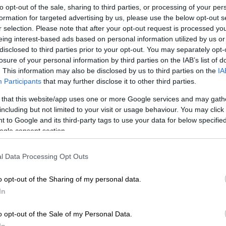
ασκεφτεί πόσο κακό έκανε τελικά το
to opt-out of the sale, sharing to third parties, or processing of your per
 χρόνια με αφορμή και το μπούμερανγκ της
formation for targeted advertising by us, please use the below opt-out s
r selection. Please note that after your opt-out request is processed y
ευτή
του
».
eing interest-based ads based on personal information utilized by us or
disclosed to third parties prior to your opt-out. You may separately opt-
υ πως «η αθλιότητα της ΝΔ δεν έχει όριο»
losure of your personal information by third parties on the IAB’s list of
ν αισχρή κομματική
εκμετάλλευση
μιας
. This information may also be disclosed by us to third parties on the
IA
γγείλει
την κακοποίησή της».
Participants
that may further disclose it to other third parties.
ε
στην
αξιωματική
 that this website/app uses one or more Google services and may gath
including but not limited to your visit or usage behaviour. You may click 
 δύο υποψήφιες με τον ΣΥΡΙΖΑ
 to Google and its third-party tags to use your data for below specifi
ειώνοντας πως «η υποκρισία αποτελεί
ogle consent section.
l Data Processing Opt Outs
o opt-out of the Sharing of my personal data.
θεση Γεωργούλη
πως «εμείς δεν είμαστε
In
γενικεύσουμε προσωπικές συμπεριφορές»
o opt-out of the Sale of my Personal Data.
οι αντίπαλοί μας, πόσο εύκολη είχαν
In