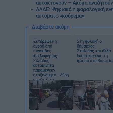
αυτοκτονούν – Ακόμα αναζητούντ
ΑΑΔΕ: Ψηφιακά η φορολογική εν
αυτόματο «κούρεμα»
Διαβάστε ακόμη
«Στέρεψε» η
Στη φυλακή ο
αγορά από
δήμαρχος
πινακίδες
Στυλίδας και άλλα
κυκλοφορίας:
δύο άτομα για τη
Χιλιάδες
φωτιά στη Βοιωτία
αυτοκίνητα
παραμένουν
αταξινόμητα - Λύση
αναζητά το
υπουργείο