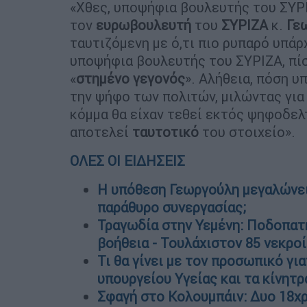
«Χθες, υποψήφια βουλευτής του ΣΥ
τον
ευρωβουλευτή
του
ΣΥΡΙΖΑ
κ.
Γε
ταυτιζόμενη με ό,τι πιο ρυπαρό υπάρ
υποψήφια βουλευτής του ΣΥΡΙΖΑ, πί
«
στημένο
γεγονός
». Αλήθεια, πόση υ
την ψήφο των πολιτών, μιλώντας για 
κόμμα θα είχαν τεθεί εκτός ψηφοδελτ
αποτελεί
ταυτοτικό
του στοιχείο».
ΟΛΕΣ ΟΙ ΕΙΔΗΣΕΙΣ
Η υπόθεση Γεωργούλη μεγαλώνει 
παράθυρο συνεργασίας;
Τραγωδία στην Υεμένη: Ποδοπατ
βοήθεια - Τουλάχιστον 85 νεκρο
Τι θα γίνει με τον προσωπικό γι
υπουργείου Υγείας και τα κίνητρ
Σφαγή στο Κολουμπάιν: Δυο 18χ