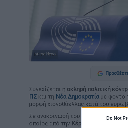
Intime News
Προσθέστε
Συνεχίζεται η
σκληρή
πολιτική
κόντρ
ΠΣ
και τη
Νέα Δημοκρατία
με φόντο 
μορφή χιονοθύελλας κατά του ευρω
Σε ανακοίνωσή του ο ΣΥΡΙΖΑ απαντά
Do Not Pr
οποίος από την
Κέρκυρα
αναφέρθηκε 