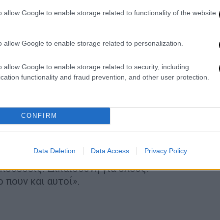
ς;
Και ποιο είναι το μπούμεραγκ
για τον
o allow Google to enable storage related to functionality of the website
σε χθες ο κος Μητσοτάκης
;
άτησε, ούτε «ναι μεν αλλά» είπε, ούτε
o allow Google to enable storage related to personalization.
 δήλωσε.
o allow Google to enable storage related to security, including
ς και υπουργοί του, για πλείστες
cation functionality and fraud prevention, and other user protection.
ών
, όπως ο κος
Λιγνάδης
ή ο στενός
ς
Νίκος Γεωργιάδης
, για τον οποίο έσπευσαν
στο δικαστήριο διακεκριμένα στελέχη της
CONFIRM
ο ίδιο. Εμείς είμαστε με τα θύματα και όχι
Data Deletion
Data Access
Privacy Policy
ρχονται. Αυτή είναι η διαφορά μας. Καμία
υποθέσεις. Δικαιοσύνη για όλους.
 πουν και αυτοί».