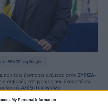
 το ΕΘΝΟΣ στη Google
α
που έχει ξεσπάσει ανάμεσα στον
ΣΥΡΙΖΑ
-
τις σοβαρές κατηγορίες που έχουν πάρει
βουλευτή,
Αλέξη Γεωργούλη
.
 στη
ΝΔ
και τον
Κυριάκο Μητσοτάκη,
ο
ocess My Personal Information
στην υπόθεση καλώντας το κόμμα της