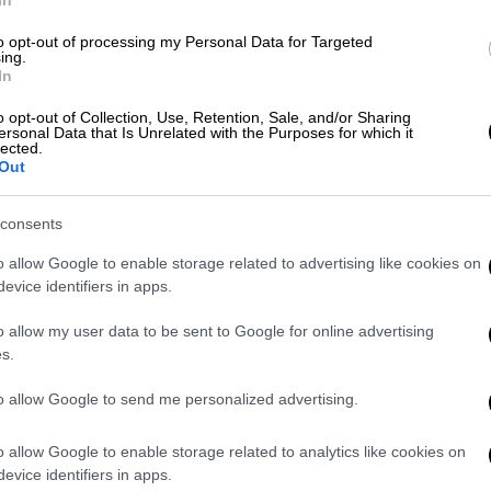
ντήσουν σε ένα πολύ απλό ερώτημα: Πως
η
μόλις καταγγέλθηκε και να κρατούν στα
to opt-out of processing my Personal Data for Targeted
ing.
αδικάστηκε 13-0 από το ειδικό
In
o opt-out of Collection, Use, Retention, Sale, and/or Sharing
ersonal Data that Is Unrelated with the Purposes for which it
lected.
Out
ς εδώ όμως, με την αισχρή κομματική
ε το θάρρος να καταγγείλει την κακοποίησή
consents
o allow Google to enable storage related to advertising like cookies on
evice identifiers in apps.
τα
φιλικά σε αυτή ΜΜΕ,
χθες ο ίδιος ο κος
αθούν να αξιοποιήσουν πολιτικά μια
o allow my user data to be sent to Google for online advertising
ει σοκάρει και για την οποία η αντίδραση
s.
ρη.
to allow Google to send me personalized advertising.
αι;
o allow Google to enable storage related to analytics like cookies on
η ίδια η καταγγέλλουσα αναφέρει ότι ουδείς
evice identifiers in apps.