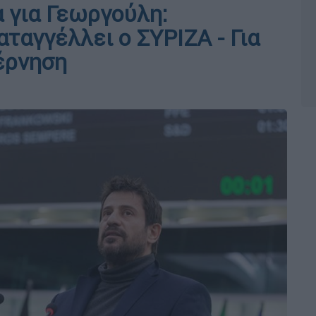
α για Γεωργούλη:
ταγγέλλει ο ΣΥΡΙΖΑ - Για
βέρνηση