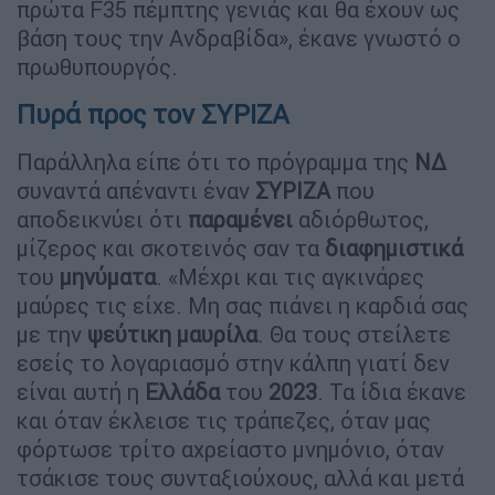
πρώτα F35 πέμπτης γενιάς και θα έχουν ως
βάση τους την Ανδραβίδα», έκανε γνωστό ο
πρωθυπουργός.
Πυρά προς τον ΣΥΡΙΖΑ
Παράλληλα είπε ότι το πρόγραμμα της
ΝΔ
συναντά απέναντι έναν
ΣΥΡΙΖΑ
που
αποδεικνύει ότι
παραμένει
αδιόρθωτος,
μίζερος και σκοτεινός σαν τα
διαφημιστικά
του
μηνύματα
. «Μέχρι και τις αγκινάρες
μαύρες τις είχε. Μη σας πιάνει η καρδιά σας
με την
ψεύτικη
μαυρίλα
. Θα τους στείλετε
εσείς το λογαριασμό στην κάλπη γιατί δεν
είναι αυτή η
Ελλάδα
του
2023
. Τα ίδια έκανε
και όταν έκλεισε τις τράπεζες, όταν μας
φόρτωσε τρίτο αχρείαστο μνημόνιο, όταν
τσάκισε τους συνταξιούχους, αλλά και μετά