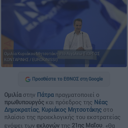
Ομιλία Κυριάκου Μητσοτάκη στο Αιγάλεω (ΓΙΩΡΓΟΣ
ΚΟΝΤΑΡΙΝΗΣ / EUROKINISSI)
Προσθέστε το ΕΘΝΟΣ στη Google
Ομιλία
στην
Πάτρα
πραγματοποιεί ο
πρωθυπουργός
και πρόεδρος της
Νέας
Δημοκρατίας
,
Κυριάκος Μητσοτάκης
στο
πλαίσιο της προεκλογικής του εκστρατείας
ενόψει των
εκλογών
της
21ης
Μαΐου
. «Θα