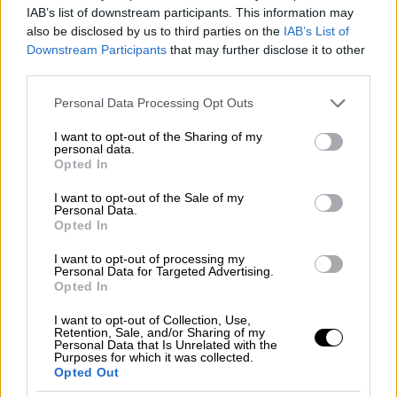
video
IAB’s list of downstream participants. This information may
also be disclosed by us to third parties on the
IAB’s List of
Downstream Participants
that may further disclose it to other
third parties.
Please note that this website/app uses one or more Google
Personal Data Processing Opt Outs
services and may gather and store information including but
Ολόκληρη η ομιλία του Κυριάκου
not limited to your visit or usage behaviour. You may click to
I want to opt-out of the Sharing of my
Μητσοτάκη
personal data.
grant or deny consent to Google and its third-party tags to
Opted In
use your data for below specified purposes in below Google
Νεοδημοκράτισσες και Νεοδημοκράτες της
consent section.
I want to opt-out of the Sale of my
Πάτρας, συμμαχητές από την Αχαΐα, από όλη
Personal Data.
Opted In
τη Δυτική Ελλάδα, σας ευχαριστώ γι’ αυτό το
εντυπωσιακό καλωσόρισμα. Θα είμαι και
I want to opt-out of processing my
Personal Data for Targeted Advertising.
πάλι ο Πρωθυπουργός με τη δική σας ισχυρή
Opted In
εντολή την 21η Μαΐου.
I want to opt-out of Collection, Use,
Retention, Sale, and/or Sharing of my
Ένα μεγάλο χειροκρότημα για την
Personal Data that Is Unrelated with the
Purposes for which it was collected.
καταπληκτική νεολαία μας, τις
Opted Out
ΟΝΝΕΔίτισσες και τους ΟΝΝΕΔίτες. Και