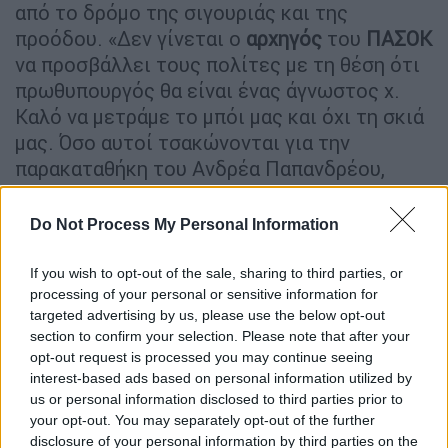
από το δρόμο της σιγουριάς και της
προόδου. «Δεν γίνεται ο
αρχηγός
του
ΠΑΣΟΚ
να προσβάλλει τους πολίτες με τη θέση ότι
πρωθυπουργός θα είναι ένας άγνωστος χ.
Καλό να μετράμε το μπόι μας και όχι τη σκιά
μας. Όσο αυτοί τσακώνονται για την
παρακαταθήκη του Ανδρέα Παπανδρέου,
εμείς θα μιλάμε για το μέλλον της πατρίδας
μας», υπογράμμισε.
Do Not Process My Personal Information
Παρακολουθήστε την ομιλία του
If you wish to opt-out of the sale, sharing to third parties, or
Κυριάκου Μητσοτάκη
processing of your personal or sensitive information for
targeted advertising by us, please use the below opt-out
section to confirm your selection. Please note that after your
opt-out request is processed you may continue seeing
interest-based ads based on personal information utilized by
us or personal information disclosed to third parties prior to
your opt-out. You may separately opt-out of the further
disclosure of your personal information by third parties on the