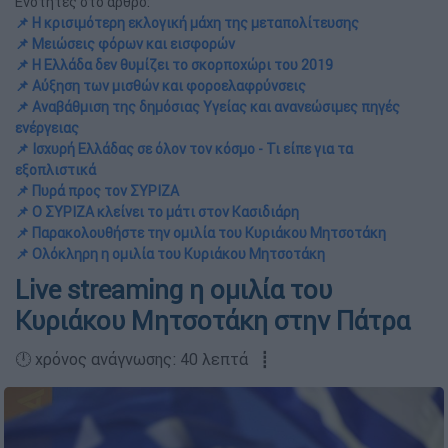
Ενότητες στο άρθρο:
📌 Η κρισιμότερη εκλογική μάχη της μεταπολίτευσης
📌 Μειώσεις φόρων και εισφορών
📌 Η Ελλάδα δεν θυμίζει το σκορποχώρι του 2019
📌 Αύξηση των μισθών και φοροελαφρύνσεις
📌 Αναβάθμιση της δημόσιας Υγείας και ανανεώσιμες πηγές
ενέργειας
📌 Ισχυρή Ελλάδας σε όλον τον κόσμο - Τι είπε για τα
εξοπλιστικά
📌 Πυρά προς τον ΣΥΡΙΖΑ
📌 Ο ΣΥΡΙΖΑ κλείνει το μάτι στον Κασιδιάρη
📌 Παρακολουθήστε την ομιλία του Κυριάκου Μητσοτάκη
📌 Ολόκληρη η ομιλία του Κυριάκου Μητσοτάκη
Live streaming η ομιλία του
Κυριάκου Μητσοτάκη στην Πάτρα
🕛 χρόνος ανάγνωσης: 40 λεπτά ┋