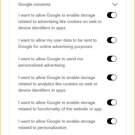
καλή επιτυχία στις φοιτητικές εκλογές.
Google consents
Πάλι πρωτοπόρα θα είναι η ΔΑΠ, γιατί πάντα
I want to allow Google to enable storage
δείχνει το δρόμο μπροστά, το δρόμο της
related to advertising like cookies on web or
προόδου, της προκοπής, της ευημερίας.
device identifiers in apps.
Φίλες και φίλοι, κ. Περιφερειάρχα, αγαπητοί
I want to allow my user data to be sent to
Google for online advertising purposes.
συνυποψήφιοι, βρισκόμαστε και πάλι μαζί
ύστερα από λίγο καιρό. Στο μεταξύ, όμως,
I want to allow Google to send me
βλέπω ότι το πλήθος μεγάλωσε και ο
personalized advertising.
παλμός δυνάμωσε, ώστε η παρουσία σας
I want to allow Google to enable storage
σήμερα να μετατρέπει την αισιοδοξία μου σε
related to analytics like cookies on web or
σιγουριά. Ναι, την 21η Μαΐου η φετινή
device identifiers in apps.
άνοιξη φέρνει και τη νέα νίκη, τη νέα
τετραετία της αυτοδύναμης Ελλάδας και της
I want to allow Google to enable storage
related to functionality of the website or app.
αυτοδύναμης Νέας Δημοκρατίας.
I want to allow Google to enable storage
Θα απευθυνθώ, λοιπόν, με αφορμή αυτό το
related to personalization.
σύνθημα, σε όλους τους Πατρινούς και τις