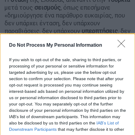
μετά τους
σεισμούς
, όπως επεσήμανε
«δημιούργησε ένα παράθυρο ευκαιρίας, που
δεν υπάρχει ένταση, δεν υπάρχουν
παραβιάσεις, δεν υπάρχουν
υπερπτήσεις
, δεν
υπάρχει επιθετική ρητορική, επεισόδια στη
Do Not Process My Personal Information
θάλασσα».
Αυτό, όπως υπογράμμισε «μας δίνει τη
If you wish to opt-out of the sale, sharing to third parties, or
δυνατότητα μετά τις
εκλογές
και στις δύο
processing of your personal or sensitive information for
targeted advertising by us, please use the below opt-out
χώρες, οι δύο καινούριες κυβερνήσεις,
section to confirm your selection. Please note that after your
μπορεί να είναι
ίδιες με ανανεωμένη την
opt-out request is processed you may continue seeing
εμπιστοσύνη του κόσμου,
αλλά θα είναι
interest-based ads based on personal information utilized by
κυβερνήσεις, οι οποίες έχουν το πολιτικό
us or personal information disclosed to third parties prior to
your opt-out. You may separately opt-out of the further
κεφάλαιο να κάτσουν να συζητήσουν τη
disclosure of your personal information by third parties on the
διαφορά μας».
IAB’s list of downstream participants. This information may
also be disclosed by us to third parties on the
IAB’s List of
«Πιστεύουμε ότι έτσι μαγικά θα βρεθεί μια
Downstream Participants
that may further disclose it to other
λύση που δε βρέθηκε επί
δεκαετίες
; Οι