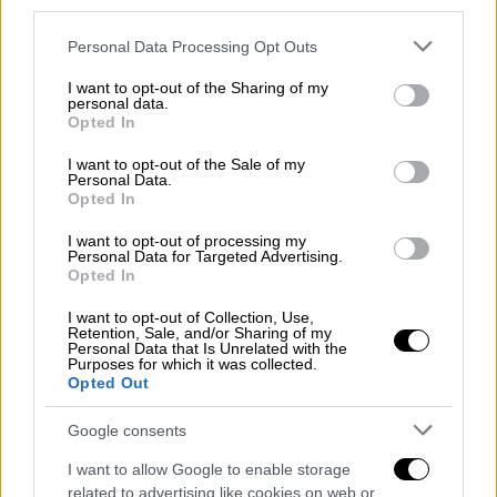
third parties.
πιθανότητες δεν είναι σπουδαίες, όμως
Please note that this website/app uses one or more Google
Personal Data Processing Opt Outs
πρέπει να το προσπαθήσουμε. Και αυτό που
services and may gather and store information including but
μας δίνει αυτό το κλίμα είναι τη δυνατότητα
not limited to your visit or usage behaviour. You may click to
I want to opt-out of the Sharing of my
personal data.
να το δοκιμάσουμε χωρίς τη διαρκή ένταση
grant or deny consent to Google and its third-party tags to
Opted In
use your data for below specified purposes in below Google
που είχαμε μέχρι τώρα», σημείωσε και
consent section.
I want to opt-out of the Sale of my
πρόσθεσε:
Personal Data.
Opted In
«Ούτως ή άλλως ένας από τους βασικούς
I want to opt-out of processing my
όρους που έθετε η Ελλάδα μέχρι τώρα για να
Personal Data for Targeted Advertising.
κάτσει να κουβεντιάσει είναι να μην
Opted In
υπάρχουν παραβιάσεις, να μην υπάρχουν
I want to opt-out of Collection, Use,
υπερπτήσεις
, να μην υπάρχει επιθετική
Retention, Sale, and/or Sharing of my
Personal Data that Is Unrelated with the
ρητορική. Έγινε, είναι σπουδαίο που έγινε,
Purposes for which it was collected.
Opted Out
πάμε από το μικρό παράθυρο να φτιάξουμε
μια μεγάλη πόρτα».
Google consents
Αναφερόμενος στις συμμαχίες που έχει
I want to allow Google to enable storage
χτίσει η
Ελλάδα
επεσήμανε πως σ' αυτές
related to advertising like cookies on web or