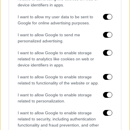
device identifiers in apps.
περιλαμβάνονται οι ΗΠΑ, η Γαλλία, μια σειρά
χωρών του Αραβικού χώρου και μια σειρά
I want to allow my user data to be sent to
από χώρες που πιστεύουν στο διεθνές
Google for online advertising purposes.
δίκαιο.
I want to allow Google to send me
Αναφερόμενος στις ελληνικές εκλογές,
personalized advertising.
υπογράμμισε πως για τη Νέα Δημοκρατία η
I want to allow Google to enable storage
πρόταση είναι πακέτο, δεν προτείνονται
related to analytics like cookies on web or
εναλλακτικές: αυτοδύναμη κυβέρνηση της
device identifiers in apps.
Νέας Δημοκρατίας
με πρωθυπουργό τον
I want to allow Google to enable storage
Κυριάκο Μητσοτάκη.
related to functionality of the website or app.
«Δεν ενυποθηκεύουμε τη βασική μας
I want to allow Google to enable storage
πρόταση στην κοινωνία», τόνισε.
related to personalization.
ΟΛΕΣ ΟΙ ΕΙΔΗΣΕΙΣ:
I want to allow Google to enable storage
related to security, including authentication
Γιατί ο Μητσοτάκης κλείνει την
functionality and fraud prevention, and other