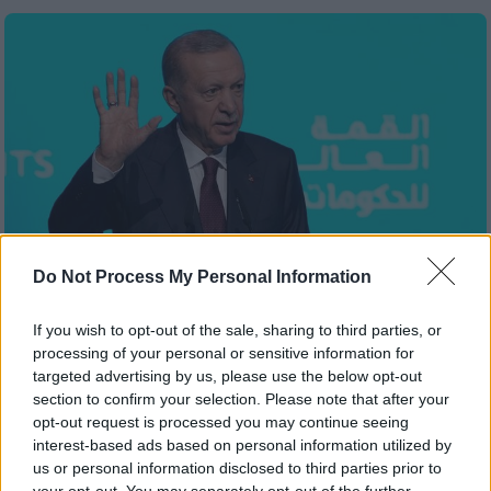
Do Not Process My Personal Information
If you wish to opt-out of the sale, sharing to third parties, or
processing of your personal or sensitive information for
Κόσμος
|
02.04.2024 12:55
targeted advertising by us, please use the below opt-out
Άρχισαν οι γκρίνιες στο ΑΚΡ μετά την
section to confirm your selection. Please note that after your
ιστορική ήττα: Ο Ερντογάν εξετάζει
opt-out request is processed you may continue seeing
interest-based ads based on personal information utilized by
σαρωτικό ανασχηματισμό
us or personal information disclosed to third parties prior to
your opt-out. You may separately opt-out of the further