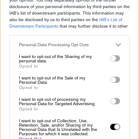
Ο κατάλογος των «υποψήφιων προς
disclosure of your personal information by third parties on the
απομάκρυνση» υπουργών
IAB’s list of downstream participants. This information may
also be disclosed by us to third parties on the
IAB’s List of
Downstream Participants
that may further disclose it to other
third parties.
Please note that this website/app uses one or more Google
Personal Data Processing Opt Outs
services and may gather and store information including but
not limited to your visit or usage behaviour. You may click to
I want to opt-out of the Sharing of my
personal data.
grant or deny consent to Google and its third-party tags to
Opted In
use your data for below specified purposes in below Google
consent section.
I want to opt-out of the Sale of my
Personal Data.
Opted In
I want to opt-out of processing my
Personal Data for Targeted Advertising.
Opted In
I want to opt-out of Collection, Use,
Κόσμος
|
01.04.2024 13:55
Retention, Sale, and/or Sharing of my
Personal Data that Is Unrelated with the
Πλώρη για την ηγεσία της Τουρκίας
Purposes for which it was collected.
Opted Out