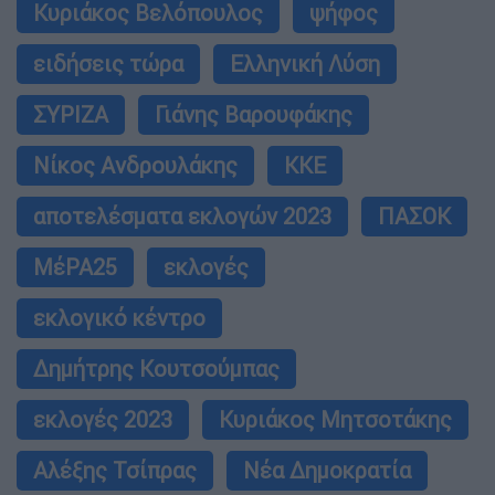
Κυριάκος Βελόπουλος
ψήφος
ειδήσεις τώρα
Ελληνική Λύση
ΣΥΡΙΖΑ
Γιάνης Βαρουφάκης
Νίκος Ανδρουλάκης
ΚΚΕ
αποτελέσματα εκλογών 2023
ΠΑΣΟΚ
ΜέΡΑ25
εκλογές
εκλογικό κέντρο
Δημήτρης Κουτσούμπας
εκλογές 2023
Κυριάκος Μητσοτάκης
Αλέξης Τσίπρας
Νέα Δημοκρατία