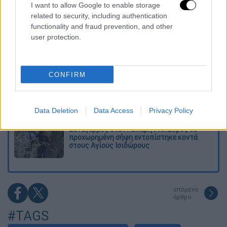
Kadebostany στο ethnos.gr: «Κάποτε
I want to allow Google to enable storage
πίστευα ότι το να είσαι outsider ήταν
related to security, including authentication
αδυναμία, τώρα το βλέπω ως δύναμη»
functionality and fraud prevention, and other
user protection.
«Χωρίς σκηνές και κουβέρτες σε ακραίες
θερμοκρασίες»: Σε δραματικές συνθήκες
χιλιάδες μετανάστες στη Θέουτα
CONFIRM
Η ΕΛΑΣ διαψεύδει το περιστατικό με
τουρίστα στην Κρήτη: Σε ενήλικη η
πρόταση για σεξουαλική συνεύρεση
Data Deletion
Data Access
Privacy Policy
Συναγερμός στον Λυκαβηττό: Σορός σε
προχωρημένη σήψη εντοπίστηκε κοντά
στους Αγίους Ισιδώρους
επόμενο
άρθρο
#TAGS