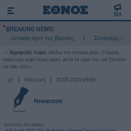
BREAKING NEWS:
τάσταση πριν τις βροχές
Συναγερμός στο
δημοφιλές τώρα:
«Θέλω τον πατέρα μου»: 27χρονη
παρέσυρε νύφη λίγες ώρες μετά το γάμο της και ζητούσε
να πάει σπίτι...
┋
Πολιτική
┋
20.05.2023 09:00
Newsroom
Ενότητες στο άρθρο:
📌 Εκλογές 2023: Πώς θα βρείτε πού ψηφίζετε με λίγα κλικ