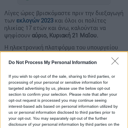
Λίγες ώρες βρισκόμαστε πριν την διεξαγωγή
των
εκλογών 2023
και όλοι οι πολίτες
ηλικίας 17 ετών και άνω, καλούνται να
ψηφίσουν
αύριο, Κυριακή 21 Μαΐου.
Η ηλεκτρονική πλατφόρμα του υπουργείου
Εσωτερικών
«Μάθε πού ψηφίζεις»
είναι
ενημερωμένη με τα εκλογικά τμήματα και
Do Not Process My Personal Information
των ετεροδημοτών.
If you wish to opt-out of the sale, sharing to third parties, or
Η διαδικασία συμπλήρωσης της φόρμας
processing of your personal or sensitive information for
είναι απλή, καθώς απλά να ζητάει να
targeted advertising by us, please use the below opt-out
section to confirm your selection. Please note that after your
συμπληρώσετε μερικά βασικά στοιχεία,
opt-out request is processed you may continue seeing
όπως το ονοματεπώνυμό σας, το όνομα του
interest-based ads based on personal information utilized by
πατρός σας κ.τ.λ.
us or personal information disclosed to third parties prior to
your opt-out. You may separately opt-out of the further
disclosure of your personal information by third parties on the