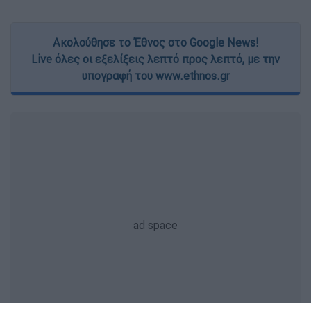
Ακολούθησε το Έθνος στο Google News!
Live όλες οι εξελίξεις λεπτό προς λεπτό, με την
υπογραφή του www.ethnos.gr