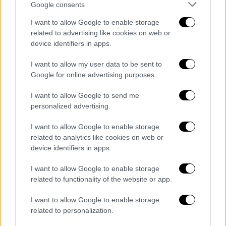
forma/
Google consents
Συμπληρώνετε το επώνυμο και τα
I want to allow Google to enable storage
πρώτα στοιχεία από το όνομά σας, αλλά
related to advertising like cookies on web or
και τα ονόματα του πατέρα και τη
device identifiers in apps.
μητέρα σας. Ακόμα προσθέτετε την
I want to allow my user data to be sent to
χρονολογία γέννησή σας.
Google for online advertising purposes.
Εναλλακτικά - εφόσον το θυμάστε -
συμπληρώνετε μόνο τον Ειδικό
I want to allow Google to send me
personalized advertising.
Εκλογικό Αριθμό (E.E.A.) και το επώνυμό
σας.
I want to allow Google to enable storage
Στην συνέχεια πατάτε αναζήτηση και
related to analytics like cookies on web or
βλέπετε τον κωδικό εκλογικού
device identifiers in apps.
διαμερίσματος, το εκλογικό σας
I want to allow Google to enable storage
διαμέρισμα και τον ειδικό εκλογικό σας
related to functionality of the website or app.
αριθμό.
I want to allow Google to enable storage
Διαβάστε ακόμη
related to personalization.