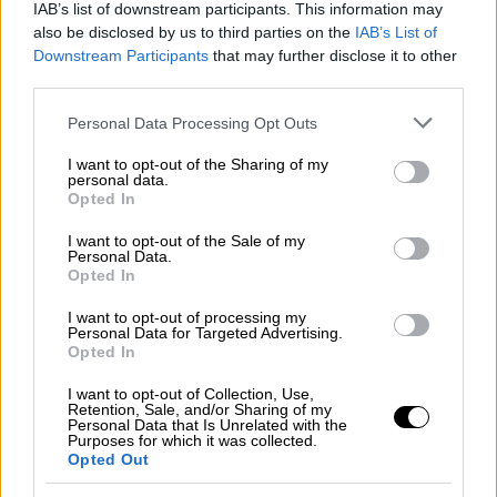
IAB’s list of downstream participants. This information may
also be disclosed by us to third parties on the
IAB’s List of
Downstream Participants
that may further disclose it to other
third parties.
video
Please note that this website/app uses one or more Google
Personal Data Processing Opt Outs
services and may gather and store information including but
not limited to your visit or usage behaviour. You may click to
I want to opt-out of the Sharing of my
personal data.
grant or deny consent to Google and its third-party tags to
Opted In
use your data for below specified purposes in below Google
consent section.
I want to opt-out of the Sale of my
Το μόνο πράγμα που πρέπει να προσέξετε
Personal Data.
Opted In
είναι το εξής: δεν πρέπει να συμπληρώσετε
όλα τα πεδία.
I want to opt-out of processing my
Personal Data for Targeted Advertising.
Opted In
Εκλογές 2023: Πώς θα βρείτε πού
ψηφίζετε με λίγα κλικ
I want to opt-out of Collection, Use,
Retention, Sale, and/or Sharing of my
Personal Data that Is Unrelated with the
Purposes for which it was collected.
Μπαίνετε στη διεύθυνση
Opted Out
https://www.ypes.gr/mathe-poy-psifizeis-