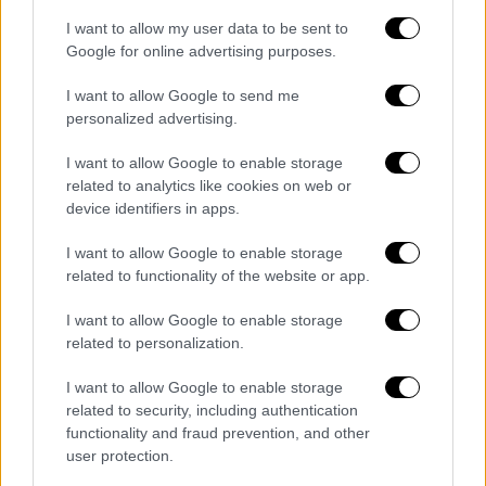
συνεργαζόμενων υποψηφίων με την
I want to allow my user data to be sent to
ονομασία «ΕΛΛΗΝΕΣ ΓΙΑ ΤΗΝ ΠΑΤΡΙΔΑ ΚΑΙ
Google for online advertising purposes.
ΤΗΝ ΕΛΕΥΘΕΡΙΑ», με πραγματικό αρχηγό τον
καταδικασθέντα, κατά τα ως άνω
I want to allow Google to send me
εκτιθέμενα, Ηλία Κασιδιάρη, το οποίο
personalized advertising.
συνεχίζει να έχει την ίδια ρητορική άσκησης
I want to allow Google to enable storage
βίας, προωθεί την ίδια πολιτική και δράση,
related to analytics like cookies on web or
που δεν εξυπηρετεί το δημοκρατικό
device identifiers in apps.
πολίτευμα αλλά στοχεύει στην
I want to allow Google to enable storage
αποδυνάμωση και κατάλυση αυτού και των
related to functionality of the website or app.
θεσμών του κράτους δικαίου, όπως δέχθηκε
η 8/2023 απόφαση του Α1 τμήματος του
I want to allow Google to enable storage
Αρείου Πάγου, ο επίμαχος εκλογικός
related to personalization.
σχηματισμός «ΣΥΝΔΥΑΣΜΟΣ ΑΝΕΞΑΡΤΗΤΩΝ
I want to allow Google to enable storage
ΥΠΟΨΗΦΙΩΝ» με το όνομα «ΕΛΛΗΝΕΣ ΓΙΑ
related to security, including authentication
ΤΗΝ ΠΑΤΡΙΔΑ ΚΑΙ ΤΗΝ ΕΛΕΥΘΕΡΙΑ», πρέπει
functionality and fraud prevention, and other
να μην ανακηρυχθεί και, εντεύθεν, να μην
user protection.
συμμετάσχει στις εθνικές εκλογές της 25ης