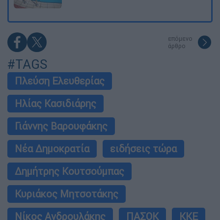
επόμενο
άρθρο
#TAGS
Πλεύση Ελευθερίας
Ηλίας Κασιδιάρης
Γιάννης Βαρουφάκης
Νέα Δημοκρατία
ειδήσεις τώρα
Δημήτρης Κουτσούμπας
Κυριάκος Μητσοτάκης
Νίκος Ανδρουλάκης
ΠΑΣΟΚ
ΚΚΕ