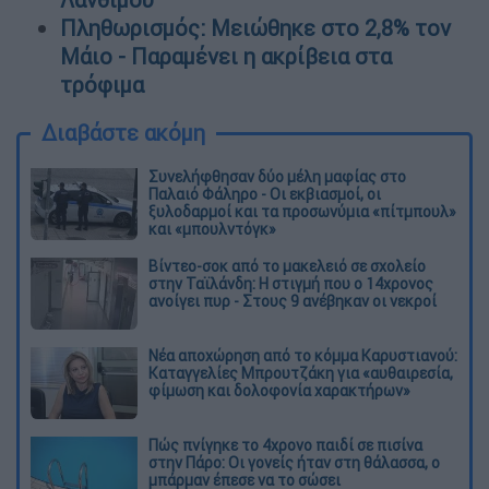
Πληθωρισμός: Μειώθηκε στο 2,8% τον
Μάιο - Παραμένει η ακρίβεια στα
τρόφιμα
Διαβάστε ακόμη
Συνελήφθησαν δύο μέλη μαφίας στο
Παλαιό Φάληρο - Οι εκβιασμοί, οι
ξυλοδαρμοί και τα προσωνύμια «πίτμπουλ»
και «μπουλντόγκ»
Βίντεο-σοκ από το μακελειό σε σχολείο
στην Ταϊλάνδη: Η στιγμή που ο 14χρονος
ανοίγει πυρ - Στους 9 ανέβηκαν οι νεκροί
Νέα αποχώρηση από το κόμμα Καρυστιανού:
Καταγγελίες Μπρουτζάκη για «αυθαιρεσία,
φίμωση και δολοφονία χαρακτήρων»
Πώς πνίγηκε το 4χρονο παιδί σε πισίνα
στην Πάρο: Οι γονείς ήταν στη θάλασσα, ο
μπάρμαν έπεσε να το σώσει