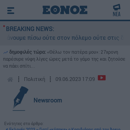
BREAKING NEWS:
υμε πίσω ούτε στον πόλεμο ούτε στις διαπραγματ
δημοφιλές τώρα:
«Θέλω τον πατέρα μου»: 27χρονη
παρέσυρε νύφη λίγες ώρες μετά το γάμο της και ζητούσε
να πάει σπίτι...
┋
Πολιτική
┋
09.06.2023 17:09
Newsroom
Ενότητες στο άρθρο:
📌 Εκλογές 2023 – Γιατί «κόπηκε» ο Κασιδιάρης από τον Άρειο