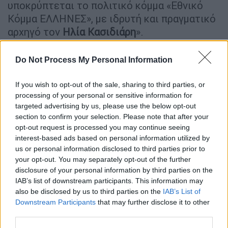
υποκρύπτεται το πολιτικό κόμμα «Εθνικό
Κόμμα ΕΛΛΗΝΕΣ», με ιδρυτή και πραγματικό
αρχηγό τον
Ηλία Κασιδιάρη
».
Και προσθέτει: «Δι΄ αυτής της μεθοδεύσεως
Do Not Process My Personal Information
δολίως και κατά κατάχρηση του
συνταγματικώς κατοχυρωμένου
If you wish to opt-out of the sale, sharing to third parties, or
processing of your personal or sensitive information for
δικαιώματος του εκλέγεσθαι δια του
targeted advertising by us, please use the below opt-out
προβλεπόμενου στη διάταξη της παρ. 1
section to confirm your selection. Please note that after your
εδαφ.α’ του άρθρου 32 του π.δ. 26/2012
opt-out request is processed you may continue seeing
συνασπισμού ανεξάρτητων υποψηφίων
interest-based ads based on personal information utilized by
us or personal information disclosed to third parties prior to
επιχειρείται η συμμετοχή στις εθνικές
your opt-out. You may separately opt-out of the further
εκλογές της 25ης -6-2023 του
disclosure of your personal information by third parties on the
αποκλεισθέντος κομματικού σχηματισμού,
IAB’s list of downstream participants. This information may
δηλαδή του πολιτικού κόμματος «Εθνικό
also be disclosed by us to third parties on the
IAB’s List of
Downstream Participants
that may further disclose it to other
Κόμμα ΕΛΛΗΝΕΣ», με σκοπό να
third parties.
καταστρατηγηθούν οι κατά τα ανωτέρω