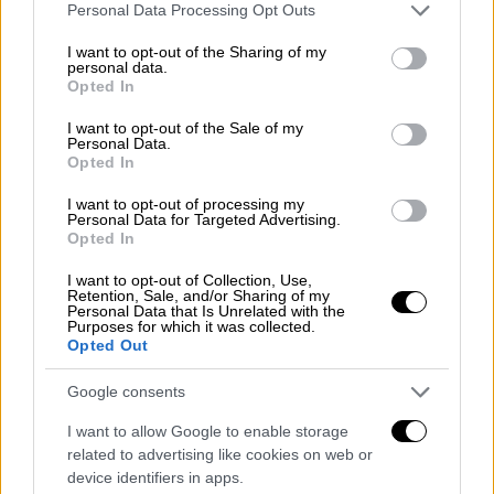
περιορισμοί εκλογιμότητας και να
Please note that this website/app uses one or more Google
Personal Data Processing Opt Outs
services and may gather and store information including but
παρακαμφθεί ο έλεγχος της συνδρομής των
not limited to your visit or usage behaviour. You may click to
I want to opt-out of the Sharing of my
δι’ αυτών τεθεισών προϋποθέσεων
personal data.
grant or deny consent to Google and its third-party tags to
Opted In
συμμετοχής στις βουλευτικές εκλογές».
use your data for below specified purposes in below Google
consent section.
I want to opt-out of the Sale of my
Σύμφωνα με την
κρίση του Ανωτάτου
Personal Data.
Opted In
Δικαστηρίου
«τη μεθόδευση αυτή
ομολογούν, εμμέσως πλην σαφώς, τόσο ο
I want to opt-out of processing my
Personal Data for Targeted Advertising.
ίδιος ο Ηλίας Κασιδιάρης με την από 25-5-
Opted In
2023 ανακοίνωση της υποψηφιότητάς του,
όσο και τα στελέχη και οι
I want to opt-out of Collection, Use,
Retention, Sale, and/or Sharing of my
υποψήφιοι-«ανεξάρτητοι», που απαρτίζουν
Personal Data that Is Unrelated with the
Purposes for which it was collected.
τον επίμαχο συνασπισμό».
Opted Out
Καταλήγει δε: «Συνακόλουθα, με δεδομένο
Google consents
ότι αληθώς υποψήφιο τυγχάνει και εν
I want to allow Google to enable storage
προκειμένω το «Εθνικό Κόμμα ΕΛΛΗΝΕΣ»
related to advertising like cookies on web or
και όχι ο ψευδεπίγραφος συνδυασμός
device identifiers in apps.