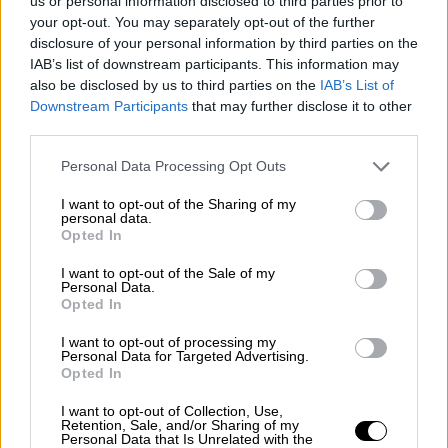
Δημοσκόπηση Pulse: Πρωτιά ΝΔ, 8
us or personal information disclosed to third parties prior to
your opt-out. You may separately opt-out of the further
κόμματα στη Βουλή - Τι λένε οι πολίτες
disclosure of your personal information by third parties on the
για Καρυστιανού, Τσίπρα, Σαμαρά
IAB’s list of downstream participants. This information may
Αναλυτικά οι απαντήσεις των πολιτών
also be disclosed by us to third parties on the
IAB’s List of
Downstream Participants
that may further disclose it to other
third parties.
Please note that this website/app uses one or more Google
Personal Data Processing Opt Outs
services and may gather and store information including but
not limited to your visit or usage behaviour. You may click to
I want to opt-out of the Sharing of my
personal data.
grant or deny consent to Google and its third-party tags to
Opted In
use your data for below specified purposes in below Google
consent section.
I want to opt-out of the Sale of my
Personal Data.
Opted In
I want to opt-out of processing my
Personal Data for Targeted Advertising.
Opted In
I want to opt-out of Collection, Use,
Retention, Sale, and/or Sharing of my
Personal Data that Is Unrelated with the