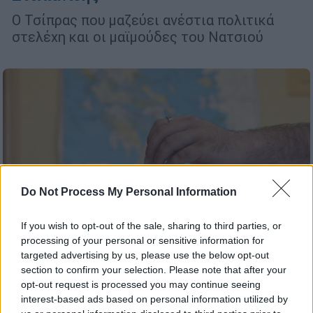
Ο Τσίπρας που μαζεύει ανέστια πολιτικά
στελέχη και οι μαϊμούδες του Νατσιού
Do Not Process My Personal Information
If you wish to opt-out of the sale, sharing to third parties, or
processing of your personal or sensitive information for
targeted advertising by us, please use the below opt-out
section to confirm your selection. Please note that after your
opt-out request is processed you may continue seeing
Πολιτική
|
21.01.2026 21:47
interest-based ads based on personal information utilized by