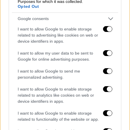
Purposes for which it was collected.
Πολιτική
|
21.01.2026 12:21
Opted Out
Νατσιός: Χαιρόμαστε που η
Καρυστιανού υιοθέτησε τις θέσεις μας -
Google consents
Ας ανακοινώσει επίσημα και θα δούμε
I want to allow Google to enable storage
Στο ζήτημα των αμβλώσεων με αφορμή τις
related to advertising like cookies on web or
device identifiers in apps.
πρόσφατες δηλώσεις της Μαρίας
Καρυστιανού, αλλά και στο ενδεχόμενο μιας
I want to allow my user data to be sent to
μελλοντικής πολιτικής συνεργασίας,
Google for online advertising purposes.
αναφέρθηκε ο πρόεδρος της «Νίκης»
I want to allow Google to send me
personalized advertising.
I want to allow Google to enable storage
related to analytics like cookies on web or
device identifiers in apps.
I want to allow Google to enable storage
related to functionality of the website or app.