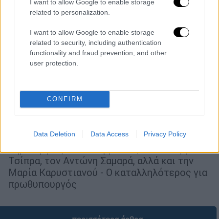
I want to allow Google to enable storage
related to personalization.
I want to allow Google to enable storage
related to security, including authentication
functionality and fraud prevention, and other
user protection.
Πολιτική
|
21.11.2025 20:30
Δημοσκόπηση MRB για το OPEN (Β'
Μέρος): Ηχηρό μήνυμα για δημιουργία
CONFIRM
νέων κομμάτων - Πόσοι θα ψήφιζαν
Τσίπρα, Σαμαρά, Καρυστιανού
Data Deletion
Data Access
Privacy Policy
Τι απαντούν οι πολίτες για το ενδεχόμενο
δημιουργίας νέων κομμάτων, τον Αλέξη
Τσίπρα, τον Αντώνη Σαμαρά, αλλά και την
Μαρία Καρυστιανού - Ο καταλληλότερος για
πρωθυπουργός