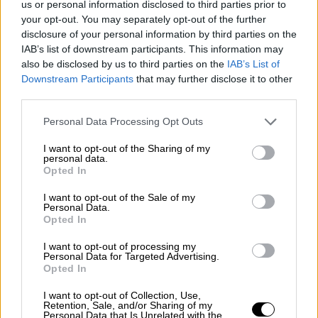
us or personal information disclosed to third parties prior to
your opt-out. You may separately opt-out of the further
disclosure of your personal information by third parties on the
IAB’s list of downstream participants. This information may
also be disclosed by us to third parties on the
IAB’s List of
Downstream Participants
that may further disclose it to other
third parties.
Please note that this website/app uses one or more Google
Personal Data Processing Opt Outs
services and may gather and store information including but
not limited to your visit or usage behaviour. You may click to
I want to opt-out of the Sharing of my
personal data.
grant or deny consent to Google and its third-party tags to
Opted In
use your data for below specified purposes in below Google
consent section.
I want to opt-out of the Sale of my
Personal Data.
Opted In
Πολιτική
|
01.06.2026 21:30
I want to opt-out of processing my
Ευθεία απάντηση Τσίπρα σε Ράμα: «Δεν
Personal Data for Targeted Advertising.
Opted In
μπορείς να μου κάνεις δημόσια
μαθήματα για το τι είναι ο εθνικισμός»
I want to opt-out of Collection, Use,
Retention, Sale, and/or Sharing of my
Personal Data that Is Unrelated with the