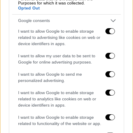
«Μου προκαλεί έκπληξη το γεγονός ότι
Purposes for which it was collected.
έσπευσες να απαντήσεις με αιχμές περί
Opted Out
εθνικιστικής ρητορικής στην ανακοίνωση
της ΕΛ.Α.Σ για την βία που ασκήθηκε σε
Google consents
Έλληνα πολίτη», αναφέρει στην ανάρτησή
I want to allow Google to enable storage
του ο πρώην πρωθυπουργός
related to advertising like cookies on web or
device identifiers in apps.
I want to allow my user data to be sent to
Google for online advertising purposes.
I want to allow Google to send me
personalized advertising.
I want to allow Google to enable storage
related to analytics like cookies on web or
device identifiers in apps.
I want to allow Google to enable storage
related to functionality of the website or app.