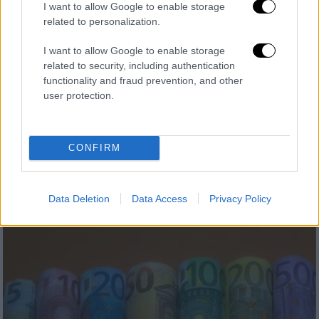
I want to allow Google to enable storage
related to personalization.
Μουσική
|
01.06.2026 21:15
Ο A$AP Rocky έρχεται για πρώτη φορά
I want to allow Google to enable storage
στην Ελλάδα - Συναυλία στην Αθήνα τον
related to security, including authentication
functionality and fraud prevention, and other
Οκτώβριο
user protection.
Ο 37χρονος Αμερικανός καλλιτέχνης
θεωρείται μία από τις πιο επιδραστικές
προσωπικότητες της σύγχρονης rap
CONFIRM
μουσικής
Data Deletion
Data Access
Privacy Policy