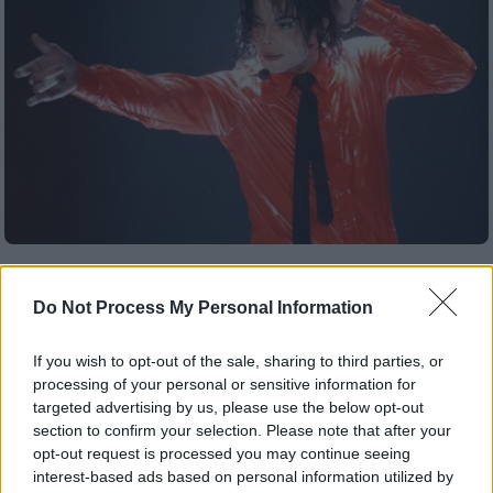
Τηλεόραση
|
01.06.2026 22:00
Το νέο ντοκιμαντέρ του Netflix για τη
Do Not Process My Personal Information
δίκη του Μάικλ Τζάκσον φέρνει στο
φως άγνωστες μαρτυρίες 20 χρόνια
If you wish to opt-out of the sale, sharing to third parties, or
processing of your personal or sensitive information for
μετά
targeted advertising by us, please use the below opt-out
Το «Michael Jackson: The Verdict» θα κάνει
section to confirm your selection. Please note that after your
πρεμιέρα στο Netflix στις 3 Ιουνίου
opt-out request is processed you may continue seeing
interest-based ads based on personal information utilized by