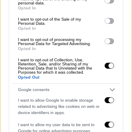
personal data.
grant or deny consent to Google and its third-party tags to
διαγνώστηκε με καρκίνο της γλώσσας τον
Opted In
use your data for below specified purposes in below Google
Μάιο του 2024 και εντάχθηκε στη μελέτη
consent section.
I want to opt-out of the Sale of my
OrigAMI-4 στο Royal Marsden τον Ιούλιο του
Personal Data.
Opted In
2025
I want to opt-out of processing my
«Αρχικά υποβλήθηκα σε χημειοθεραπεία και
Personal Data for Targeted Advertising.
Opted In
ανοσοθεραπεία, οι οποίες δυστυχώς δεν
είχαν αποτέλεσμα», ανέφερε. «Τότε μου
I want to opt-out of Collection, Use,
Retention, Sale, and/or Sharing of my
προτάθηκε να συμμετάσχω στη μελέτη
Personal Data that Is Unrelated with the
OrigAMI-4.
Βρίσκομαι πλέον στον 17ο κύκλο
Purposes for which it was collected.
Opted Out
θεραπείας και είμαι ιδιαίτερα
ικανοποιημένος από την πρόοδο που έχει
Google consents
επιτευχθεί
».
I want to allow Google to enable storage
related to advertising like cookies on web or
device identifiers in apps.
I want to allow my user data to be sent to
Google for online advertising purposes.