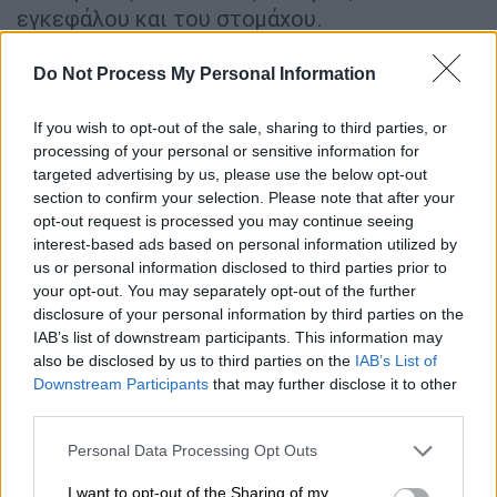
εγκεφάλου και του στομάχου.
Τριπλός μηχανισμός δράσης
Do Not Process My Personal Information
Αρχικά αναστέλλει τον EGFR, τον υποδοχέα
If you wish to opt-out of the sale, sharing to third parties, or
του επιδερμικού αυξητικού παράγοντα, μια
processing of your personal or sensitive information for
πρωτεΐνη που συμβάλλει στην ανάπτυξη των
targeted advertising by us, please use the below opt-out
όγκων. Ταυτόχρονα
μπλοκάρει το μονοπάτι
section to confirm your selection. Please note that after your
opt-out request is processed you may continue seeing
MET
,
το οποίο τα καρκινικά κύτταρα
interest-based ads based on personal information utilized by
χρησιμοποιούν συχνά για να αναπτύσσουν
us or personal information disclosed to third parties prior to
αντοχή στις θεραπείες.
your opt-out. You may separately opt-out of the further
disclosure of your personal information by third parties on the
Παράλληλα,
ενεργοποιεί το ανοσοποιητικό
IAB’s list of downstream participants. This information may
σύστημα, ενισχύοντας την ικανότητά του να
also be disclosed by us to third parties on the
IAB’s List of
Downstream Participants
that may further disclose it to other
επιτίθεται στα καρκινικά κύτταρα.
third parties.
Ένας από τους πρώτους ασθενείς που
Please note that this website/app uses one or more Google
Personal Data Processing Opt Outs
ωφελήθηκαν από τη θεραπεία ήταν ο
services and may gather and store information including but
56χρονος Καρλ Γουόλς
, ο οποίος
not limited to your visit or usage behaviour. You may click to
I want to opt-out of the Sharing of my