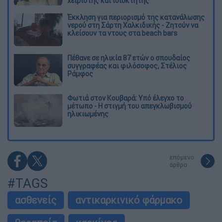
χειριστής και ιδιοκτήτης
Έκκληση για περιορισμό της κατανάλωσης
νερού στη Σάρτη Χαλκιδικής - Ζητούν να
κλείσουν τα ντους στα beach bars
Πέθανε σε ηλικία 87 ετών ο σπουδαίος
συγγραφέας και φιλόσοφος, Στέλιος
Ράμφος
Φωτιά στον Κουβαρά: Υπό έλεγχο το
μέτωπο - Η στιγμή του απεγκλωβισμού
ηλικιωμένης
επόμενο
άρθρο
#TAGS
ασθενείς
αντικαρκινικό φάρμακο