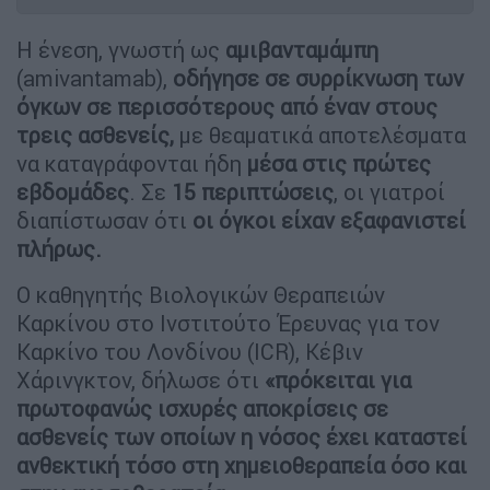
Η ένεση, γνωστή ως
αμιβανταμάμπη
(amivantamab),
οδήγησε σε συρρίκνωση των
όγκων σε περισσότερους από έναν στους
τρεις ασθενείς,
με θεαματικά αποτελέσματα
να καταγράφονται ήδη
μέσα στις πρώτες
εβδομάδες
. Σε
15 περιπτώσεις
, οι γιατροί
διαπίστωσαν ότι
οι όγκοι είχαν εξαφανιστεί
πλήρως.
Ο καθηγητής Βιολογικών Θεραπειών
Καρκίνου στο Ινστιτούτο Έρευνας για τον
Καρκίνο του Λονδίνου (ICR), Κέβιν
Χάρινγκτον, δήλωσε ότι
«πρόκειται για
πρωτοφανώς ισχυρές αποκρίσεις σε
ασθενείς των οποίων η νόσος έχει καταστεί
ανθεκτική τόσο στη χημειοθεραπεία όσο και