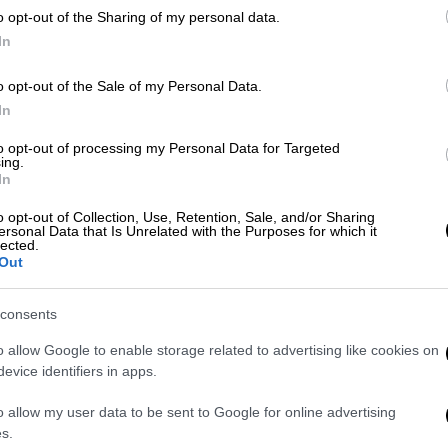
ης προπώλησης των εισιτηρίων.
Η πρώτη
o opt-out of the Sharing of my personal data.
 για τα μέλη της επίσημης mailing list του
In
ική προπώληση για τους συνδρομητές του
ίας.
Η γενική διάθεση των εισιτηρίων θα
o opt-out of the Sale of my Personal Data.
In
to opt-out of processing my Personal Data for Targeted
ing.
In
o opt-out of Collection, Use, Retention, Sale, and/or Sharing
ersonal Data that Is Unrelated with the Purposes for which it
lected.
Out
consents
o allow Google to enable storage related to advertising like cookies on
evice identifiers in apps.
o allow my user data to be sent to Google for online advertising
s.