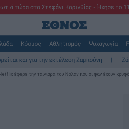
ωτιά τώρα στο Στεφάνι Κορινθίας - Ήχησε το 1
λάδα
Κόσμος
Αθλητισμός
Ψυχαγωγία
F
για την εκτέλεση Ζαμπούνη
Ζάκυνθος: Τι 
Netflix έφερε την ταινιάρα του Νόλαν που οι φαν έχουν κρυφό