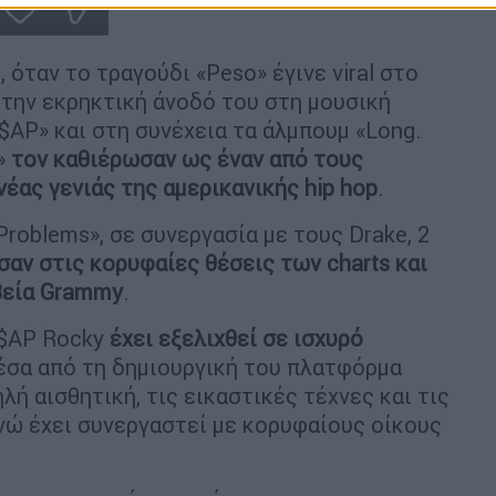
 όταν το τραγούδι «Peso» έγινε viral στο
 την εκρηκτική άνοδό του στη μουσική
A$AP» και στη συνέχεια τα άλμπουμ «Long.
P»
τον καθιέρωσαν ως έναν από τους
ας γενιάς της αμερικανικής hip hop
.
Problems», σε συνεργασία με τους Drake, 2
σαν στις κορυφαίες θέσεις των charts και
βεία Grammy
.
A$AP Rocky
έχει εξελιχθεί σε ισχυρό
έσα από τη δημιουργική του πλατφόρμα
λή αισθητική, τις εικαστικές τέχνες και τις
ενώ έχει συνεργαστεί με κορυφαίους οίκους