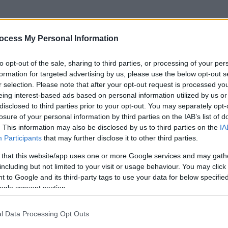
ocess My Personal Information
to opt-out of the sale, sharing to third parties, or processing of your per
ναυλία του Κάνιε Γουέστ μετά τις
formation for targeted advertising by us, please use the below opt-out s
δηλώσεις
r selection. Please note that after your opt-out request is processed y
eing interest-based ads based on personal information utilized by us or
disclosed to third parties prior to your opt-out. You may separately opt-
losure of your personal information by third parties on the IAB’s list of
. This information may also be disclosed by us to third parties on the
IA
ία
Participants
that may further disclose it to other third parties.
 that this website/app uses one or more Google services and may gath
που θεωρείται μία από τις πιο
including but not limited to your visit or usage behaviour. You may click 
ύγχρονης rap μουσικής,
θα εμφανιστεί στο
 to Google and its third-party tags to use your data for below specifi
11 Οκτωβρίου 2026
, σε μια συναυλία που
ogle consent section.
ς θαυμαστές.
l Data Processing Opt Outs
Priority Promotions, γνωστοποιώντας