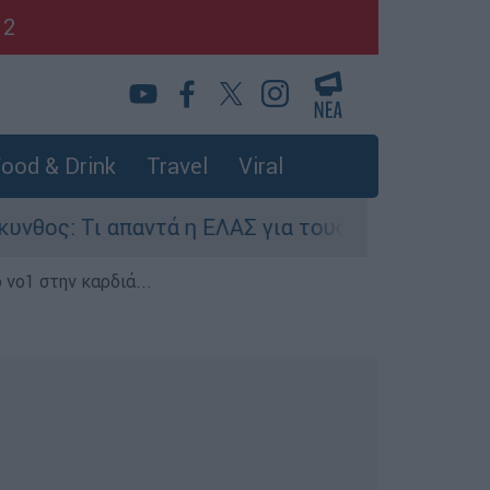
12
ood & Drink
Travel
Viral
απαντά η ΕΛΑΣ για τους 8 βιασμούς τουριστριών 
 νο1 στην καρδιά...