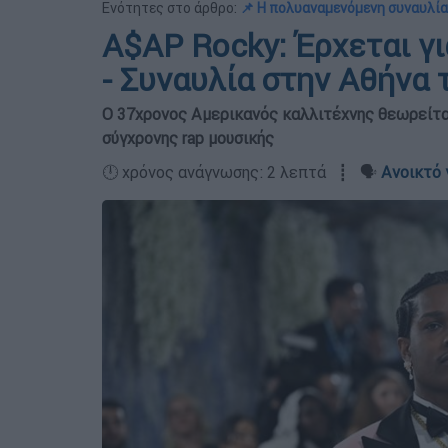
Ενότητες στο άρθρο:
📌 Η πολυαναμενόμενη συναυλία
A$AP Rocky: Έρχεται γ
- Συναυλία στην Αθήνα
Ο 37χρονος Αμερικανός καλλιτέχνης θεωρείτα
σύγχρονης rap μουσικής
🕛 χρόνος ανάγνωσης: 2 λεπτά ┋ 🗣️
Ανοικτό 