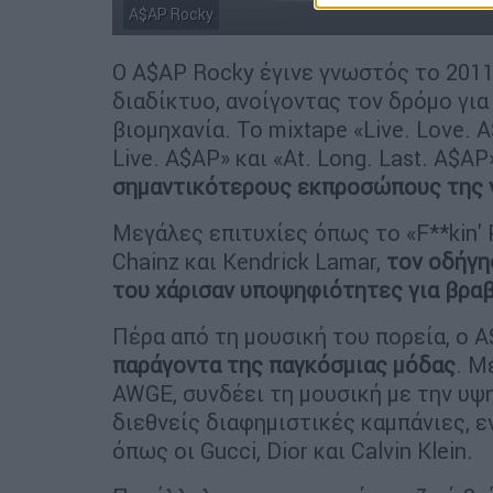
A$AP Rocky
Ο A$AP Rocky έγινε γνωστός το 2011,
διαδίκτυο, ανοίγοντας τον δρόμο για
βιομηχανία. Το mixtape «Live. Love. 
Live. A$AP» και «At. Long. Last. A$A
σημαντικότερους εκπροσώπους της νέ
Μεγάλες επιτυχίες όπως το «F**kin' 
Chainz και Kendrick Lamar,
τον οδήγη
του χάρισαν υποψηφιότητες για βρα
Πέρα από τη μουσική του πορεία, ο 
παράγοντα της παγκόσμιας μόδας
. Μ
AWGE, συνδέει τη μουσική με την υψη
διεθνείς διαφημιστικές καμπάνιες, 
όπως οι Gucci, Dior και Calvin Klein.