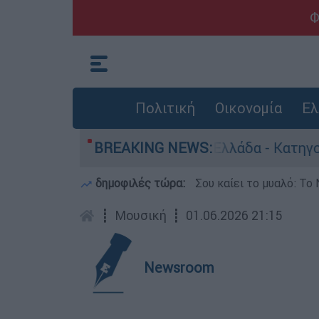
Φ
Πολιτική
Οικονομία
Ελ
νθρωποκτονίες στην Ελλάδα - Κατηγορείται και 
BREAKING NEWS:
δημοφιλές τώρα:
Σου καίει το μυαλό: Το 
┋
Μουσική
┋
01.06.2026 21:15
Newsroom