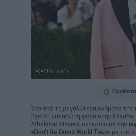
A$AP Rocky (AP)
Προσθέστε
Ένα από τα μεγαλύτερα ονόματα της 
βρεθεί για πρώτη φορά στην Ελλάδα.
Athelston Mayers, ανακοίνωσε
την ευ
«Don’t Be Dumb World Tour»
, με την