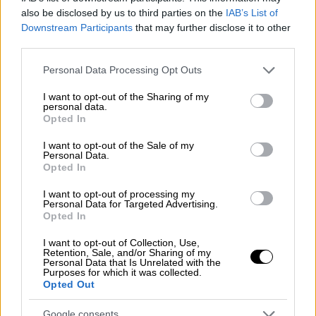
also be disclosed by us to third parties on the
IAB’s List of
Downstream Participants
that may further disclose it to other
third parties.
Σύμφωνα με την πληροφορία του Ιταλού
Please note that this website/app uses one or more Google
Personal Data Processing Opt Outs
δημοσιογράφου, που επιβεβαιώνεται κι από
services and may gather and store information including but
not limited to your visit or usage behaviour. You may click to
I want to opt-out of the Sharing of my
άλλες πλευρές, ο Ζούμπκοβ αναμένεται την
personal data.
grant or deny consent to Google and its third-party tags to
Τρίτη (2/6) στην Αθήνα, προκειμένου να
Opted In
use your data for below specified purposes in below Google
περάσει από τις απαραίτητες ιατρικές
consent section.
I want to opt-out of the Sale of my
εξετάσεις και, εφόσον όλα κυλήσουν ομαλά,
Personal Data.
Opted In
να υπογράψει το συμβόλαιό του με την ΑΕΚ.
Πρόκειται για μεταγραφή, καθώς ο Ουκρανός
I want to opt-out of processing my
Personal Data for Targeted Advertising.
άσος δεσμεύεται με συμβόλαιο με την
Opted In
Τράμπζονσπορ έως το 2029.
I want to opt-out of Collection, Use,
Retention, Sale, and/or Sharing of my
🚨🟡⚫️ AEK Athens have agreed deal
Personal Data that Is Unrelated with the
Purposes for which it was collected.
to sign Oleksandr Zubkov from
Opted Out
Trabzonspor.
Google consents