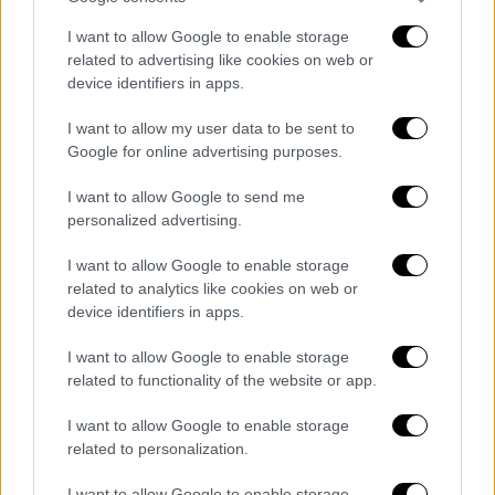
Medical tomorrow for the 29 year old
I want to allow Google to enable storage
winger.
pic.twitter.com/7G7ys8Ab3P
related to advertising like cookies on web or
device identifiers in apps.
— Fabrizio Romano
I want to allow my user data to be sent to
(@FabrizioRomano)
June 1, 2026
Google for online advertising purposes.
Ποιος είναι ο Ολεξάντρ Ζούμπκοβ
I want to allow Google to send me
personalized advertising.
Ο Ολεξάντρ Ζούμπκοβ ανήκει στην
Τράμπζονσπορ, η οποία τον απέκτησε από τη
I want to allow Google to enable storage
Σαχτάρ τον Φεβρουάριο του 2025 έναντι 6
related to analytics like cookies on web or
device identifiers in apps.
εκατομμυρίων ευρώ. Με την τουρκική ομάδα
έχει καταγράψει συνολικά 57 συμμετοχές, με
I want to allow Google to enable storage
απολογισμό 12 γκολ και 16 ασίστ.
related to functionality of the website or app.
Προτού μετακομίσει στην Τουρκία, είχε
I want to allow Google to enable storage
σημαντική παρουσία στη Σαχτάρ, με την
related to personalization.
οποία αγωνίστηκε σε 107 παιχνίδια,
I want to allow Google to enable storage