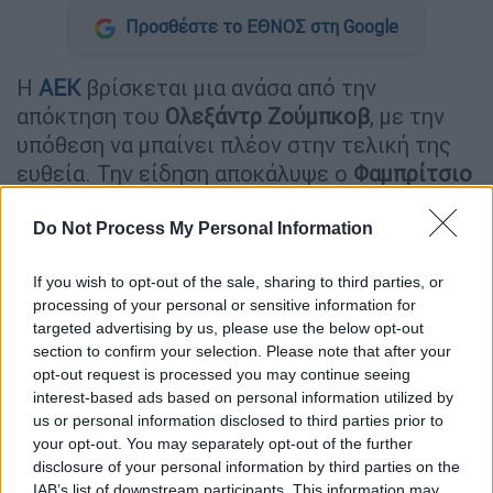
Προσθέστε το ΕΘΝΟΣ στη Google
Η
ΑΕΚ
βρίσκεται μια ανάσα από την
απόκτηση του
Ολεξάντρ
Ζούμπκοβ
, με την
υπόθεση να μπαίνει πλέον στην τελική της
ευθεία. Την είδηση αποκάλυψε ο
Φαμπρίτσιο
Ρομάνο
, ο οποίος ανέφερε πως η Ένωση έχει
φτάσει σε συμφωνία με την Τράμπζονσπορ
Do Not Process My Personal Information
για τον 29χρονο διεθνή Ουκρανό εξτρέμ.
If you wish to opt-out of the sale, sharing to third parties, or
processing of your personal or sensitive information for
ΔΙΑΒΑΣΤΕ ΕΠΙΣΗΣ
targeted advertising by us, please use the below opt-out
section to confirm your selection. Please note that after your
Αθλητισμός
|
01.06.2026 11:52
opt-out request is processed you may continue seeing
Σε εφαρμογή ο νέος κανονισμός
interest-based ads based on personal information utilized by
us or personal information disclosed to third parties prior to
ενόψει Μουντιάλ: Η Ισλανδία δέχτηκε
your opt-out. You may separately opt-out of the further
γκολ με 10 παίκτες χωρίς να
disclosure of your personal information by third parties on the
αποβληθεί κανείς!
IAB’s list of downstream participants. This information may