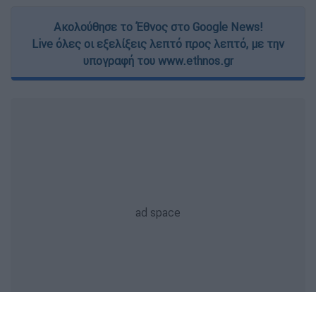
Ακολούθησε το Έθνος στο Google News!
Live όλες οι εξελίξεις λεπτό προς λεπτό, με την
υπογραφή του www.ethnos.gr