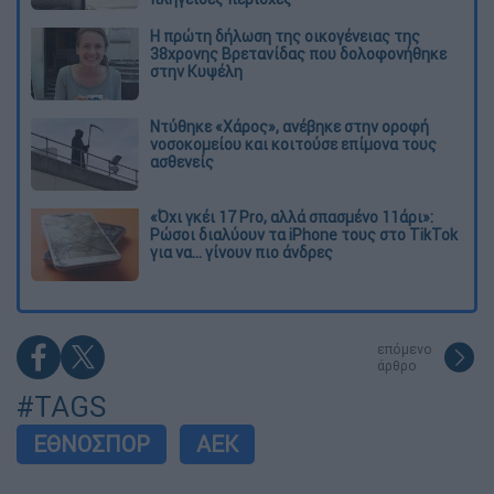
Η πρώτη δήλωση της οικογένειας της
38χρονης Βρετανίδας που δολοφονήθηκε
στην Κυψέλη
Ντύθηκε «Χάρος», ανέβηκε στην οροφή
νοσοκομείου και κοιτούσε επίμονα τους
ασθενείς
«Όχι γκέι 17 Pro, αλλά σπασμένο 11άρι»:
Ρώσοι διαλύουν τα iPhone τους στο TikTok
για να... γίνουν πιο άνδρες
επόμενο
άρθρο
#TAGS
ΕΘΝΟΣΠΟΡ
ΑΕΚ