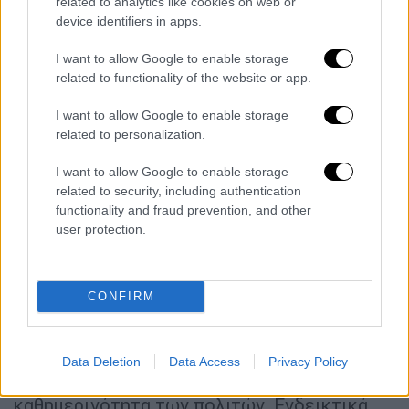
related to analytics like cookies on web or
Δεδομένο είναι πως κάποια στελέχη της
device identifiers in apps.
νέας κυβέρνησης μπορούν πιο εύκολα να
μιλήσουν σε ένα «
παραδοσιακό
»
κοινό
και
I want to allow Google to enable storage
related to functionality of the website or app.
αυτό είναι κάτι σημαντικό, καθώς τρία
κόμματα που κινούνται στα δεξιά της Ν.Δ.
I want to allow Google to enable storage
είναι στη νέα Βουλή. Να σημειωθεί εδώ πως
related to personalization.
νέα άφιξη στο Μαξίμου είναι ο Μάκης
I want to allow Google to enable storage
Βορίδης που αναλαμβάνει καθήκοντα
related to security, including authentication
υπουργού Επικρατείας με έμφαση στον
functionality and fraud prevention, and other
συντονισμό του κοινοβουλευτικού έργου
user protection.
(καθώς πλέον οκτώ κόμματα θα είναι στη
νέα Βουλή).
CONFIRM
Σε ένα πιο παραδοσιακό ακροατήριο
μπορούν μεταξύ άλλων να μιλήσουν
ευκολότερα πρόσωπα, που αναλαμβάνουν
Data Deletion
Data Access
Privacy Policy
κρίσιμα υπουργεία που σχετίζονται με την
καθημερινότητα των πολιτών. Ενδεικτικά