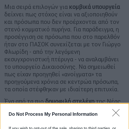
Μια σειρά επιλογών για
κομβικά υπουργεία
δείχνει πως στόχος είναι να αξιοποιηθούν
και πρόσωπα που δεν προέρχονται από τον
στενό κομματικό πυρήνα. Για παράδειγμα, η
προσέγγιση σε πρόσωπα που στο παρελθόν
ήταν στο ΠΑΣΟΚ συνεχίζεται με τον Γιώργο
Φλωρίδη - από την λεγόμενη
εκσυγχρονιστική πτέρυγα - να αναλαμβάνει
το υπουργείο Δικαιοσύνης. Να σημειωθεί
πως είχαν προηγηθεί «ανοίγματα» τα
προηγούμενα χρόνια σε κεντρώα πρόσωπα,
τα οποία στέφθηκαν με ιδιαίτερη επιτυχία.
Ένα από τα πιο
δημοφιλή στελέχη
της Νέας
Δημοκρατίας -που μάλιστα ήρθε πρώτος
Do Not Process My Personal Information
στην Α' Αθηνών- είναι ο
Κυριάκος
Πιερρακάκης
, που αναλαμβάνει το υπουργείο
If you wish to opt-out of the sale, sharing to third parties, or