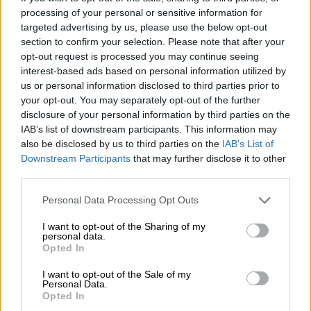
Παιδείας. Πρώτος στο Δυτικό Τομέα της
processing of your personal or sensitive information for
Αθήνας ήρθε ο Μιχάλης Χρυσοχοΐδης- που
targeted advertising by us, please use the below opt-out
στο παρελθόν ήταν υπουργός του ΠΑΣΟΚ -
section to confirm your selection. Please note that after your
opt-out request is processed you may continue seeing
και ο οποίος τώρα αναλαμβάνει την …
interest-based ads based on personal information utilized by
ηλεκτρική καρέκλα του υπουργείου Υγείας.
us or personal information disclosed to third parties prior to
your opt-out. You may separately opt-out of the further
Πρόσωπα
με
κεντρώα χαρακτηριστικά
είναι
disclosure of your personal information by third parties on the
επίσης ο Χρήστος Τριαντόπουλος που
IAB’s list of downstream participants. This information may
αναλαμβάνει υφυπουργός Κλιματικής Κρίσης
also be disclosed by us to third parties on the
IAB’s List of
και Πολιτικής Προστασίας αλλά και ο Πάνος
Downstream Participants
that may further disclose it to other
third parties.
Τσακλόγλου που είναι από τα ελάχιστα μέλη
του υπουργικού συμβουλίου που δεν
Please note that this website/app uses one or more Google
Personal Data Processing Opt Outs
services and may gather and store information including but
επηρεάστηκαν από το... rotation (και
not limited to your visit or usage behaviour. You may click to
I want to opt-out of the Sharing of my
αναλαμβάνει εκ νέου καθήκοντα υφυπουργού
personal data.
grant or deny consent to Google and its third-party tags to
Opted In
στο υπουργείο Εργασίας και Κοινωνικών
use your data for below specified purposes in below Google
Ασφαλίσεων). Σταθερή στη θέση της
consent section.
I want to opt-out of the Sale of my
Personal Data.
παραμένει η Λίνα Μενδώνη στο υπουργείο
Opted In
Πολιτισμού.