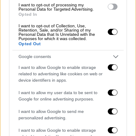
I want to opt-out of processing my
Ο Κυριάκος Μητσοτάκης έχει μιλήσει για μία
Personal Data for Targeted Advertising.
Opted In
κυβέρνηση
μονοκομματική αλλά όχι
μονοχρωματική
, με στόχο την αξιοποίηση
I want to opt-out of Collection, Use,
Retention, Sale, and/or Sharing of my
των κατάλληλων προσώπων. Ένα όνομα
Personal Data that Is Unrelated with the
Purposes for which it was collected.
έκπληξη ήταν αυτό του δημάρχου Τρικάλων
Opted Out
Δημήτρη Παπαστεργίου, που αναλαμβάνει
ένα κρίσιμο υπουργείο : το Ψηφιακής
Google consents
Διακυβέρνησης. Έχοντας καταστήσει τα
I want to allow Google to enable storage
Τρίκαλα την πιο τεχνολογικά αναπτυγμένη
related to advertising like cookies on web or
πόλη της Ελλάδας τώρα καλείται να κάνει
device identifiers in apps.
βουτιά στα βαθιά και να τρέξει μια σειρά από
I want to allow my user data to be sent to
φιλόδοξα εγχειρήματα για τον περαιτέρω
Google for online advertising purposes.
εκσυγχρονισμό του κράτους.
I want to allow Google to send me
Στόχος να μην χαθεί το δεξιό
personalized advertising.
ακροατήριο
I want to allow Google to enable storage