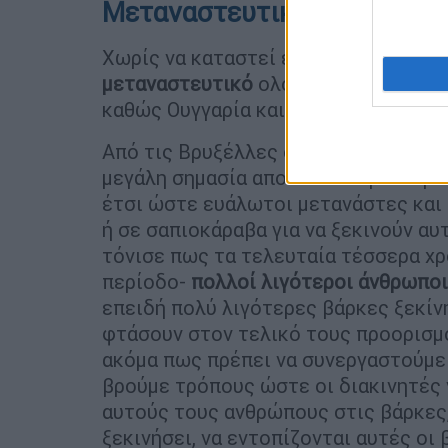
Μεταναστευτικό: Δεν βγήκε
Χωρίς να καταστεί εφικτή η υιοθέτ
μεταναστευτικό
ολοκληρώθηκε χθες 
καθώς Ουγγαρία και Πολωνία δεν απέ
Από τις Βρυξέλλες ο Κυριάκος Μητσ
μεγάλη σημασία αποδίδω στην ανάγκ
έτσι ώστε ευάλωτοι μετανάστες και 
ή σε σαπιοκάραβα για να ξεκινούν αυ
τόνισε πως τα τελευταία τέσσερα χρ
περίοδο-
πολλοί λιγότεροι άνθρωποι
επειδή πολύ λιγότερες βάρκες ξεκίνη
φτάσουν στον τελικό τους προορισμό
ακόμα πως πρέπει να συνεργαστούμε 
βρούμε τρόπους ώστε οι διακινητές 
αυτούς τους ανθρώπους στις βάρκες, 
ξεκινήσει, να εντοπίζονται αυτές οι