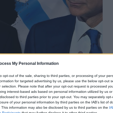
ocess My Personal Information
 το ΕΘΝΟΣ στη Google
to opt-out of the sale, sharing to third parties, or processing of your per
υ πλαισίου των
ελληνοτουρκικών σχέσεων
formation for targeted advertising by us, please use the below opt-out s
ου πρωθυπουργού
Κυριάκου Μητσοτάκη
με
r selection. Please note that after your opt-out request is processed y
ρντογάν
, που θα γίνει στο περιθώριο της
eing interest-based ads based on personal information utilized by us or
disclosed to third parties prior to your opt-out. You may separately opt-
υανία. Όπως χαρακτηριστικά σημείωσε ο
losure of your personal information by third parties on the IAB’s list of
ένα
μονοπάτι επαναπροσέγγισης
,
. This information may also be disclosed by us to third parties on the
IA
άδα δεν κάνει πίσω από τις κόκκινες
Participants
that may further disclose it to other third parties.