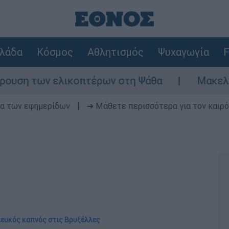
λάδα
Κόσμος
Αθλητισμός
Ψυχαγωγία
F
 των ελικοπτέρων στη Ψάθα
Μακελειό στη 
δα των εφημερίδων
|
➔ Μάθετε περισσότερα για τον καιρό
λευκός καπνός στις Βρυξέλλες