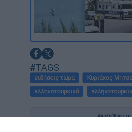
#TAGS
ειδήσεις τώρα
Κυριάκος Μητσ
ελληνοτουρκικά
ελληνοτουρκικ
Ακολούθησε το 
Live όλες οι εξελίξεις λεπτό προς