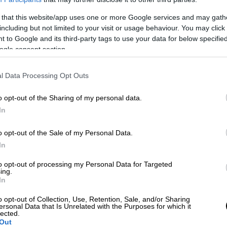
 that this website/app uses one or more Google services and may gath
including but not limited to your visit or usage behaviour. You may click 
 θα υπάρξει πλήρης αλλαγή της τουρκικής
 to Google and its third-party tags to use your data for below specifi
πουν το ποτήρι μισογεμάτο. Μετά την
ogle consent section.
ωστε βελτιωθεί το κλίμα και αυτό φαίνεται
ραβατική δραστηριότητα από την τουρκική
l Data Processing Opt Outs
χει καλύτερη συνεργασία στο
o opt-out of the Sharing of my personal data.
In
ώσουμε στη συνάντηση στο Βίλνιους, είναι
ι να γυρίσουμε σελίδα στις
o opt-out of the Sale of my Personal Data.
ρακτηριστική αναφορά του Κυριάκου
In
α
θετική ατζέντα
-όπως η ενίσχυση της
to opt-out of processing my Personal Data for Targeted
ιρηματικότητας, του τουρισμού, των
ing.
In
λοντος κ.α.- που μπορεί να φέρει πιο κοντά
o opt-out of Collection, Use, Retention, Sale, and/or Sharing
ersonal Data that Is Unrelated with the Purposes for which it
lected.
 πως
επαφές
μεταξύ των δύο χωρών θα
Out