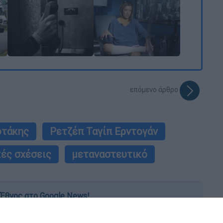
επόμενο άρθρο
οτάκης
Ρετζέπ Ταγίπ Ερντογάν
ές σχέσεις
μεταναστευτικό
Έθνος στο Google News!
 λεπτό, με την υπογραφή του www.ethnos.gr