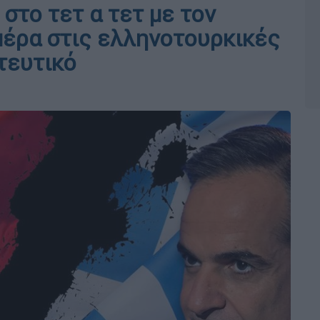
 στο τετ α τετ με τον
μέρα στις ελληνοτουρκικές
τευτικό