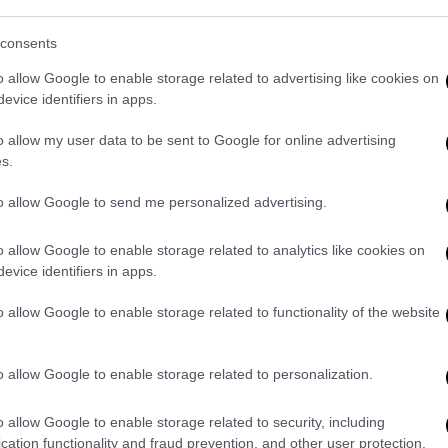
ν αλλά και μεταξύ των υπουργών. Οι
επίπεδο υπουργών Εξωτερικών και Άμυνας
consents
ό στο Βίλνιους) αλλά θα επεκταθούν και
o allow Google to enable storage related to advertising like cookies on
ίων για την διαχείριση του προσφυγικού
evice identifiers in apps.
Πολίτη είτε το υπουργείο Μεταναστευτικής
o allow my user data to be sent to Google for online advertising
s.
με μία
ξεκάθαρη θέση
στη Λιθουανία για την
to allow Google to send me personalized advertising.
Αυτό που ο Κυριάκος Μητσοτάκης έχει πει
λύσουμε το ένα βασικό ζήτημα το οποίο
o allow Google to enable storage related to analytics like cookies on
ην Τουρκία, που δεν είναι άλλο από την
evice identifiers in apps.
το Αιγαίο και στην Ανατολική Μεσόγειο,
μα αυτό μπορεί να επιλυθεί μόνο με
o allow Google to enable storage related to functionality of the website
μονα το Διεθνές Δίκαιο». Καθιστώντας
ίησης των νησιών, ζητήματα κυριαρχίας,
o allow Google to enable storage related to personalization.
από το πλαίσιο της συζήτησης με την
o allow Google to enable storage related to security, including
cation functionality and fraud prevention, and other user protection.