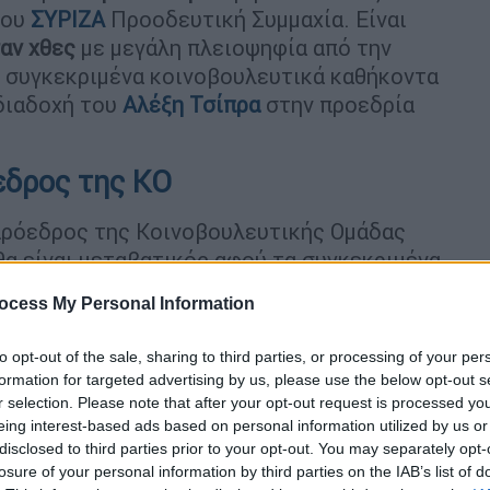
του
ΣΥΡΙΖΑ
Προοδευτική Συμμαχία. Είναι
αν χθες
με μεγάλη πλειοψηφία από την
ν συγκεκριμένα κοινοβουλευτικά καθήκοντα
διαδοχή του
Αλέξη Τσίπρα
στην προεδρία
δρος της ΚΟ
 πρόεδρος της Κοινοβουλευτικής Ομάδας
α είναι μεταβατικός αφού τα συγκεκριμένα
γεσία μετά την εκλογή της
από τη βάση
ocess My Personal Information
τεμβρίου
.
to opt-out of the sale, sharing to third parties, or processing of your per
formation for targeted advertising by us, please use the below opt-out s
r selection. Please note that after your opt-out request is processed y
eing interest-based ads based on personal information utilized by us or
disclosed to third parties prior to your opt-out. You may separately opt-
ησης του ΣΥΡΙΖΑ και οι κρίσιμες
losure of your personal information by third parties on the IAB’s list of
 η Κεντρικη Επιτροπή, εκλογή του νέου