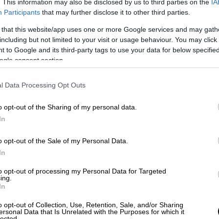
. This information may also be disclosed by us to third parties on the
IA
έμβριο
Participants
that may further disclose it to other third parties.
 that this website/app uses one or more Google services and may gath
including but not limited to your visit or usage behaviour. You may click 
 to Google and its third-party tags to use your data for below specifi
λαμβάνουν θέσεις ευθύνης στην ΚΟ
ogle consent section.
άτης Φάμελλος
l Data Processing Opt Outs
o opt-out of the Sharing of my personal data.
η διαδοχή του Τσίπρα
In
υποψηφίους
για την προεδρία
του ΣΥΡΙΖΑ
o opt-out of the Sale of my Personal Data.
υ, στην Κεντρική Επιτροπή, καθώς εκεί
In
ψηφιότητές
τους. Το συλλογικό όργανο
to opt-out of processing my Personal Data for Targeted
α αποφάσισε χθες έπειτα από ψηφοφορίες η
ing.
για επτά ολόκληρες ώρες, χωρίς την
In
 του οργάνου επιβεβαίωσαν κατά
o opt-out of Collection, Use, Retention, Sale, and/or Sharing
ατέως
του κόμματος Ράνια Σβίγκου για
ersonal Data that Is Unrelated with the Purposes for which it
lected.