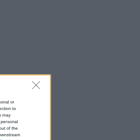
sonal or
ection to
ou may
 personal
out of the
 downstream