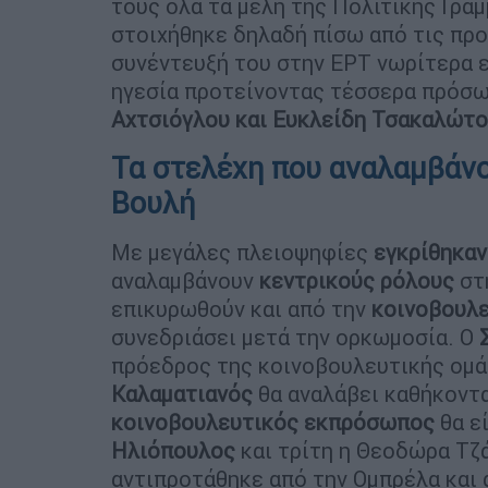
τους όλα τα μέλη της Πολιτικής Γραμ
στοιχήθηκε δηλαδή πίσω από τις πρ
συνέντευξή του στην ΕΡΤ νωρίτερα ε
ηγεσία προτείνοντας τέσσερα πρόσω
Αχτσιόγλου και Ευκλείδη Τσακαλώτο
Τα στελέχη που αναλαμβάνο
Βουλή
Με μεγάλες πλειοψηφίες
εγκρίθηκαν
αναλαμβάνουν
κεντρικούς
ρόλους
στη
επικυρωθούν και από την
κοινοβουλε
συνεδριάσει μετά την ορκωμοσία. Ο
πρόεδρος της κοινοβουλευτικής ομάδ
Καλαματιανός
θα αναλάβει καθήκοντ
κοινοβουλευτικός εκπρόσωπος
θα ε
Ηλιόπουλος
και τρίτη η Θεοδώρα Τζ
αντιπροτάθηκε από την Ομπρέλα και 