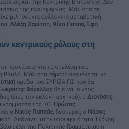
ματείας και της Κεντρικής Επιτροπής. Δεν
οτάσεις της πλειοψηφίας. Μάλιστα σε
ίχε μιλήσει για συλλογική μεταβατική
πα:
Αλέξη Χαρίτση, Νίκο Παππά, Έφη
.
υν κεντρικούς ρόλους στη
οι προτάσεις για τα στελέχη που
 Βουλή. Μάλιστα σήμερα αναμένεται να
υτική
ομάδα του ΣΥΡΙΖΑ ΠΣ που θα
Σωκράτης Φάμελλος
θα είναι ο νέος
ας (έως την εκλογή αρχηγού), ο
Διονύσης
α γραμματέα της ΚΟ.
Πρώτος
ίναι ο
Νίκος
Παππάς
, δεύτερος ο
Νάσος
άκρη. Απέναντι στην υποψηφιότητα Τζάκρη
άλλα μέλη της Πολιτικής Γραμματείας η