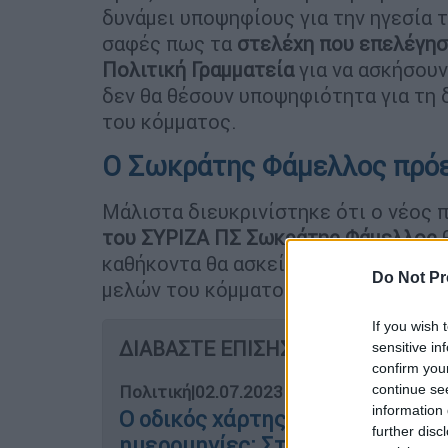
δυνάμει υποψηφίους για την ηγεσία 
σαφές πως τα
στελέχη που επελέγησ
Πολιτική Γραμματεία
για να ασκήσου
δεν θα θέσουν υποψηφιότητα για τη 
του κόμματος.
Ο Σωκράτης Φάμελλος πρόε
Μάλιστα διευκρινίστηκε ότι ο νέος
του ΣΥΡΙΖΑ ΠΣ Σωκράτης Φάμελλος
θ
καθήκοντα θα ασκεί κανονικά η
νέα η
Do Not Pr
μελών του κόμματος στις αρχές
Σεπ
If you wish 
ΔΙΑΒΑΣΤΕ ΕΠΙΣΗΣ
sensitive in
confirm you
continue se
Πολιτική
|
02.07.2023 20:42
information 
Ο οδικός χάρτης της ανασυγκρότ
further disc
ημερομηνίες: Στις 15-16 Ιουλίου