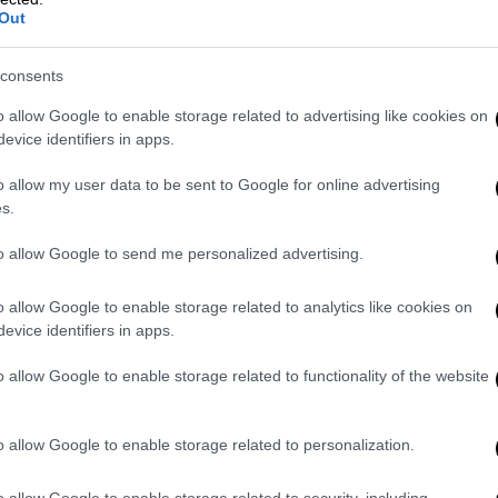
ση στις αρχές Σεπτεμβρίου. Πρακτικά αυτό
Out
εί στη φετινή ΔΕΘ με τη νέα του ηγεσία.
χεδιασμό Διαρκές Συνέδριο
περί τα τέλη
consents
o allow Google to enable storage related to advertising like cookies on
evice identifiers in apps.
ι στελέχη όπως οι
Νίκος Μπίστης και Σία
λογή προέδρου θα πρέπει να διεξαχθεί στα
o allow my user data to be sent to Google for online advertising
ιαφωνούσε κάθετα η πλειοψηφία. Επιπλέον,
s.
εί τον Νοέμβριο δηλαδή μετά την
κρίσιμη
to allow Google to send me personalized advertising.
την πρώτη υπό τον νέο πρόεδρο.
o allow Google to enable storage related to analytics like cookies on
evice identifiers in apps.
εχος που ανέλαβε κεντρικό ρόλο στην
o allow Google to enable storage related to functionality of the website
αναμετρήσεων
με μακροσκελή ανάρτησή του
ρωση της Πολιτικής Γραμματείας δήλωσε
o allow Google to enable storage related to personalization.
 διεργασίες μόνο εφόσον
συντελέσουν
στη
ειμένου, που θα συμβαδίζει με τις θέσεις
o allow Google to enable storage related to security, including