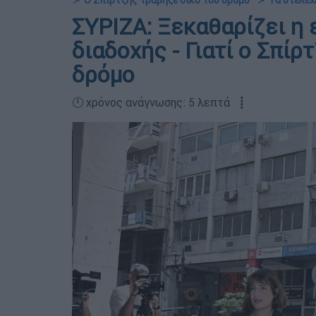
📌 Ο Σπίρτζης τράβηξε δικό του δρόμο
📌 Τα στελέ
ΣΥΡΙΖΑ: Ξεκαθαρίζει η 
διαδοχής - Γιατί ο Σπίρ
δρόμο
🕛 χρόνος ανάγνωσης: 5 λεπτά ┋