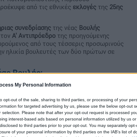
προέκυψε από τις εθνικές
εκλογές
της
25ης
ήριας συνεδρίασης
της νέας
Βουλής
 τον
Α' Αντιπρόεδρο
της προηγούμενης
ουρούμενος από τους τέσσερις προσωρινούς
την ηλικία βουλευτές των δύο πρώτων σε
έας Βουλής:
ocess My Personal Information
to opt-out of the sale, sharing to third parties, or processing of your per
formation for targeted advertising by us, please use the below opt-out s
r selection. Please note that after your opt-out request is processed y
eing interest-based ads based on personal information utilized by us or
disclosed to third parties prior to your opt-out. You may separately opt-
losure of your personal information by third parties on the IAB’s list of