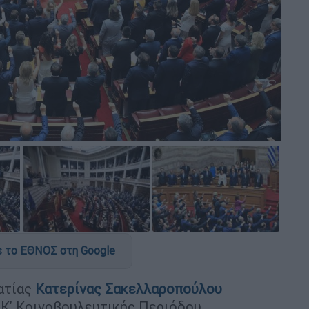
 το ΕΘΝΟΣ στη Google
ατίας
Κατερίνας Σακελλαροπούλου
Κ' Κοινοβουλευτικής Περιόδου