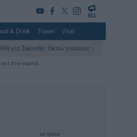
od & Drink
Travel
Viral
κτώ γυναίκες κατήγγειλαν βιασμό σε 20 μέρες
 νο1 στην καρδιά...