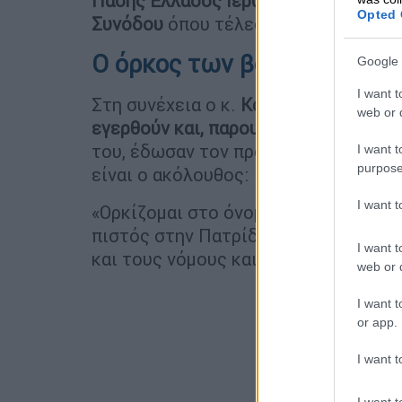
Πάσης Ελλάδος Ιερώνυμο
, επικεφαλ
Opted 
Συνόδου
όπου τέλεσαν τον καθιερωμ
Ο όρκος των βουλευτών
Google 
I want t
Στη συνέχεια ο κ.
Κακλαμάνης
κάλεσε
web or d
εγερθούν και, παρουσία του Αρχιεπι
του, έδωσαν τον προβλεπόμενο από 
I want t
purpose
είναι ο ακόλουθος:
I want 
«Oρκίζομαι στο όνομα της Aγίας και 
πιστός στην Πατρίδα και το δημοκρα
I want t
και τους νόμους και να εκπληρώνω ε
web or d
I want t
or app.
I want t
I want t