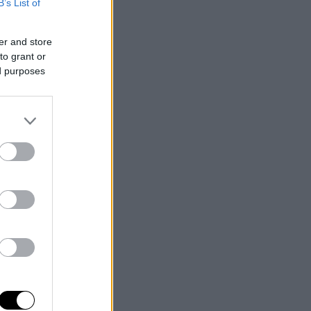
B’s List of
er and store
to grant or
ed purposes