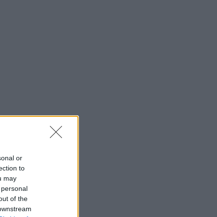
sonal or
ection to
ou may
 personal
out of the
 downstream