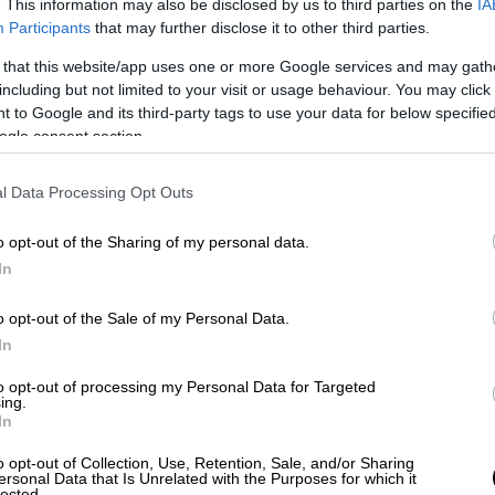
. This information may also be disclosed by us to third parties on the
IA
Participants
that may further disclose it to other third parties.
 that this website/app uses one or more Google services and may gath
including but not limited to your visit or usage behaviour. You may click 
 to Google and its third-party tags to use your data for below specifi
ogle consent section.
l Data Processing Opt Outs
o opt-out of the Sharing of my personal data.
In
σια Διάταξη
, και στη συνέχεια κατέθεσε
o opt-out of the Sale of my Personal Data.
ου εκλέχθηκαν βουλευτές,
ενώ ανακοίνωσε
In
ών αρχηγών για την επιλογή της μίας από
ποίες εκλέχθηκαν
to opt-out of processing my Personal Data for Targeted
.
ing.
In
σε τον προσωρινό Α' Γραμματέα της Βουλής
ομέλειας τον
Αρχιεπίσκοπο Αθηνών και
o opt-out of Collection, Use, Retention, Sale, and/or Sharing
ersonal Data that Is Unrelated with the Purposes for which it
lected.