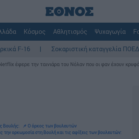
λλάδα
Κόσμος
Αθλητισμός
Ψυχαγωγία
Fo
Σοκαριστική καταγγελία ΠΟΕΔΗΝ για Ζάκυνθο: Ο
Netflix έφερε την ταινιάρα του Νόλαν που οι φαν έχουν κρυφό
ς Βουλής:
📌 Ο όρκος των βουλευτών
ς την ορκωμοσία στη Βουλή και τις αφίξεις των βουλευτών: