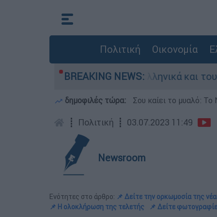
Πολιτική
Οικονομία
Ε
 ανάμεσα σε ελληνικά και τουρκικά F-16
BREAKING NEWS:
δημοφιλές τώρα:
Σου καίει το μυαλό: Το 
┋
Πολιτική
┋
03.07.2023 11:49
Newsroom
Ενότητες στο άρθρο:
📌 Δείτε την ορκωμοσία της νέα
📌 Η ολοκλήρωση της τελετής
📌 Δείτε φωτογραφίε