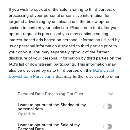
Όταν ο δημοσιογράφος τής επεσήμανε ότι
If you wish to opt-out of the sale, sharing to third parties, or
processing of your personal or sensitive information for
πρόκειται για στοιχεία του meteo, η κα
targeted advertising by us, please use the below opt-out
Βούλτεψη απάντησε ότι «
είναι οι μισές
αλλά
section to confirm your selection. Please note that after your
είναι μεγάλες».
opt-out request is processed you may continue seeing
interest-based ads based on personal information utilized by
«Αυτά τα επιχειρήματα που ακούγονται εδώ,
us or personal information disclosed to third parties prior to
στις άλλες χώρες δεν ακούγονται και δεν
your opt-out. You may separately opt-out of the further
γίνεται και αντιπολίτευση πάνω σε αυτό. Αν
disclosure of your personal information by third parties on the
IAB’s list of downstream participants. This information may
πρέπει να κάνουμε μια
κριτική
, πρέπει να την
also be disclosed by us to third parties on the
IAB’s List of
κάνουμε συνολικά», είπε σε άλλο σημείο.
Downstream Participants
that may further disclose it to other
third parties.
Please note that this website/app uses one or more Google
Personal Data Processing Opt Outs
services and may gather and store information including but
not limited to your visit or usage behaviour. You may click to
I want to opt-out of the Sharing of my
personal data.
grant or deny consent to Google and its third-party tags to
Opted In
use your data for below specified purposes in below Google
consent section.
I want to opt-out of the Sale of my
Personal Data.