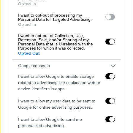
Opted In
I want to opt-out of processing my
Personal Data for Targeted Advertising.
Opted In
ΣΥΡΙΖΑ: Με επιθέσεις στους
I want to opt-out of Collection, Use,
επιστήμονες η κυβέρνηση
Retention, Sale, and/or Sharing of my
Personal Data that Is Unrelated with the
Μητσοτάκη προσπαθεί να κρύψει τις
Purposes for which it was collected.
Opted Out
ευθύνες της
Google consents
«Ο Έβρος
καίγεται για δέκατη ημέρα
με την
καταστροφή να είναι ανυπολόγιστη και το
I want to allow Google to enable storage
μόνο που ενδιαφέρει την
κυβέρνηση
είναι να
related to advertising like cookies on web or
device identifiers in apps.
κρύψει τις ευθύνες
της, ακόμη και με
επιθέσεις στους επιστημονικούς φορείς της
I want to allow my user data to be sent to
χώρας», υπογραμμίζει σε ανακοίνωσή του ο
Google for online advertising purposes.
ΣΥΡΙΖΑ-ΠΣ, μετά τις παραπάνω δηλώσεις.
I want to allow Google to send me
«Σήμερα, η κυρία Βούλτεψη, μιλώντας για
personalized advertising.