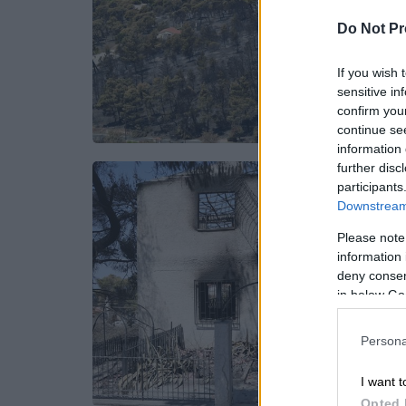
Do Not Pr
If you wish 
sensitive in
confirm you
continue se
information 
further disc
participants
Downstream 
Please note
information 
deny consent
in below Go
Persona
I want t
Opted 