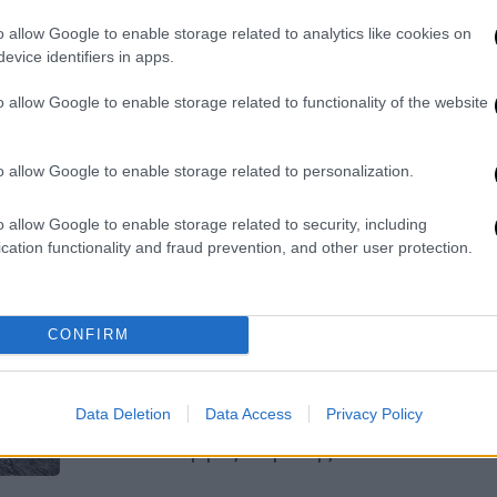
μετά τις πυρκαγιές
ΑΘ
o allow Google to enable storage related to analytics like cookies on
Επίσης, τα αντιδιαβρωτικά έργα
Α
evice identifiers in apps.
αναμένεται να ξεκινήσουν ήδη από τις
επόμενες εβδομάδες
o allow Google to enable storage related to functionality of the website
o allow Google to enable storage related to personalization.
Ελλάδα
|
05.08.2026 06:50
Πύρινος εφιάλτης χωρίς τέλος:
o allow Google to enable storage related to security, including
200.000 στρέμματα καμένα και η
cation functionality and fraud prevention, and other user protection.
χαλέπιος πεύκη της Αττικής σε
κίνδυνο
CONFIRM
«Η σημερινή γενιά και πιθανότατα και
η επόμενη θα στερηθούν αυτά τα
δάση» λέει στο ethnos.gr o
Data Deletion
Data Access
Privacy Policy
αναπληρωτής καθηγητή Δασολογίας
στο ΔΠΘ Γιώργος Κοράκης