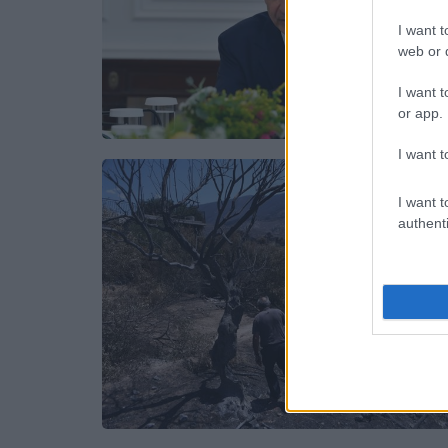
I want t
web or d
I want t
or app.
I want t
I want t
authenti