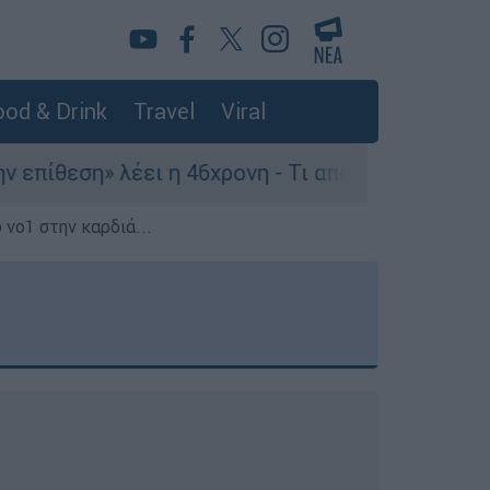
od & Drink
Travel
Viral
έει η 46χρονη - Τι αποκάλυψε στους αστυνομικού
 νο1 στην καρδιά...