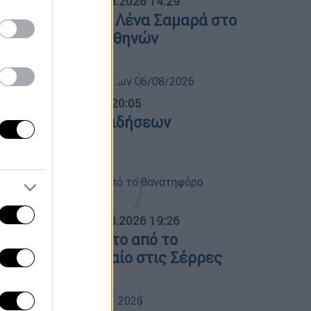
ΟΣΠΑΣΜΑΤΑ...
|
07.08.2026 14:29
νημόσυνο για τη Λένα Σαμαρά στο
΄ Νεκροταφείο Αθηνών
ντρικό...
|
06.08.2026 20:05
εντρικό δελτίο ειδήσεων
6/08/2026
ΟΣΠΑΣΜΑΤΑ...
|
07.08.2026 19:26
ίντεο ντοκουμέντο από το
ανατηφόρο τροχαίο στις Σέρρες