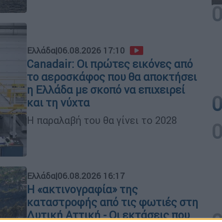
Ελλάδα
|
06.08.2026 17:10
Canadair: Οι πρώτες εικόνες από
το αεροσκάφος που θα αποκτήσει
η Ελλάδα με σκοπό να επιχειρεί
και τη νύχτα
Η παραλαβή του θα γίνει το 2028
Ελλάδα
|
06.08.2026 16:17
Η «ακτινογραφία» της
καταστροφής από τις φωτιές στη
Δυτική Αττική - Οι εκτάσεις που