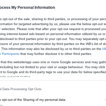
κάηκαν και η επόμενη μέρα του
ocess My Personal Information
δάσους
Στάχτη 113.386 στρέμματα στη
to opt-out of the sale, sharing to third parties, or processing of your per
Δυτική Αττική - Το 40% των καμένω
formation for targeted advertising by us, please use the below opt-out s
εκτάσεων αφορά πεύκα
r selection. Please note that after your opt-out request is processed y
eing interest-based ads based on personal information utilized by us or
disclosed to third parties prior to your opt-out. You may separately opt-
losure of your personal information by third parties on the IAB’s list of
. This information may also be disclosed by us to third parties on the
IA
Ελλάδα
|
05.08.2026 18:19
Participants
that may further disclose it to other third parties.
Όλα τα μέτρα μετά τις φωτιές: Τα
6.000 + 600 ευρώ, το επίδομα
 that this website/app uses one or more Google services and may gath
Κε
including but not limited to your visit or usage behaviour. You may click 
ενοικίου και τα ποσά
Κ
 to Google and its third-party tags to use your data for below specifi
ανακατασκευής σπιτιού
ogle consent section.
0
Οι ανακοινώσεις της κυβέρνησης για
τα μέτρα στους πυρόπληκτους - Η
l Data Processing Opt Outs
διαδικασία
o opt-out of the Sharing of my personal data.
In