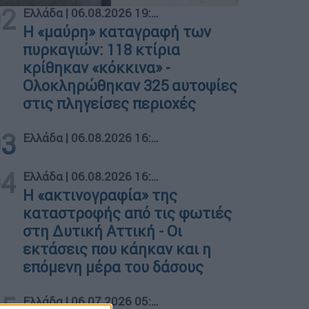
02
Ελλάδα
|
06.08.2026 19:40
Η «μαύρη» καταγραφή των
πυρκαγιών: 118 κτίρια
κρίθηκαν «κόκκινα» -
Ολοκληρώθηκαν 325 αυτοψίες
στις πληγείσες περιοχές
03
Ελλάδα
|
06.08.2026 16:17
04
Ελλάδα
|
06.08.2026 16:17
Η «ακτινογραφία» της
καταστροφής από τις φωτιές
στη Δυτική Αττική - Οι
εκτάσεις που κάηκαν και η
επόμενη μέρα του δάσους
05
Ελλάδα
|
06.07.2026 05:40