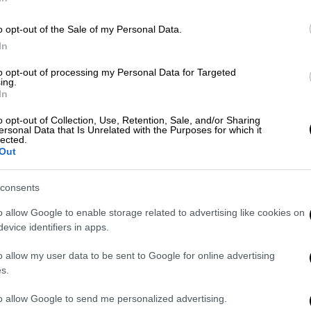
ΑΠ
Μ
Ελλάδα
|
05.08.2026 14:38
o opt-out of the Sale of my Personal Data.
Α
Εποχικοί Πυροσβέστες κατά
In
Τουρνά: «Διαφήμιζες ότι φέτος το
to opt-out of processing my Personal Data for Targeted
Σώμα έχει 19.000 πυροσβέστες -
ing.
Και έκοψες τις άδειες των
In
Κε
μονίμων»
Κ
o opt-out of Collection, Use, Retention, Sale, and/or Sharing
ersonal Data that Is Unrelated with the Purposes for which it
Μετά από πολλές ημέρες μάχης στο
0
lected.
πύρινο μέτωπο, οι Εποχικοί
Out
Πυροσβέστες εξαπολύουν πυρά κατά
του υπουργού Πολιτικής Προστασίας
consents
o allow Google to enable storage related to advertising like cookies on
ΑΠ
evice identifiers in apps.
Β
Πολιτική
|
05.08.2026 14:15
θ
o allow my user data to be sent to Google for online advertising
Αποζημιώσεις εξπρές, αναστολή
s.
συμβάσεων εργασίας,
αντιδιαβρωτικά έργα: Τα μέτρα
to allow Google to send me personalized advertising.