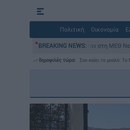
Πολιτική
Οικονομία
Ε
ημερών - Νοσηλευόταν στη ΜΕΘ Νεογνών
BREAKING NEWS:
M
δημοφιλές τώρα:
Σου καίει το μυαλό: Το 