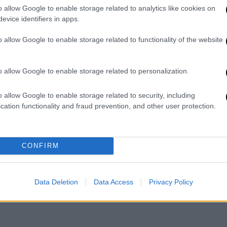
o allow Google to enable storage related to analytics like cookies on
εδρο του ΟΑΚΑ ολυμπιονίκη
Πέτρο
evice identifiers in apps.
 ήταν Πρόεδρος του ΟΑΚΑ για περίπου 4,5
 τα χρήματα ουδέποτε έφτασαν στο
o allow Google to enable storage related to functionality of the website
 είχα να διαχειριστώ έναν προϋπολογισμό
ης που ήταν ένας προϋπολογισμός
o allow Google to enable storage related to personalization.
οδοσία».
o allow Google to enable storage related to security, including
ης συντήρησης στο ΟΑΚΑ. To έργο είχε
cation functionality and fraud prevention, and other user protection.
 έλεος του Θεού» τόνισε.
CONFIRM
Data Deletion
Data Access
Privacy Policy