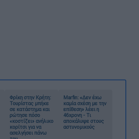
Φρίκη στην Κρήτη:
Marfin: «Δεν έχω
Τουρίστας μπήκε
καμία σχέση με την
σε κατάστημα και
επίθεση» λέει η
ρώτησε πόσο
46χρονη - Τι
«κοστίζει» ανήλικο
αποκάλυψε στους
κορίτσι για να
αστυνομικούς
ασελγήσει πάνω
του