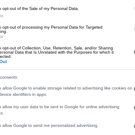
γραφειοκρατείας και αβλεψιών»
o opt-out of the Sale of my Personal Data.
In
ριήμερο που ανέλαβα
τον Ιανουάριο του
αθλητών του στίβου που είναι στο χώρο
to opt-out of processing my Personal Data for Targeted
ing.
ζε νερά» ανέφερε. Ενώ είχε γίνει
In
ώσεις δεν είχε γίνει τίποτε και με μεγάλη
o opt-out of Collection, Use, Retention, Sale, and/or Sharing
ομή μπορέσαμε και το φτιάξαμε»
ersonal Data that Is Unrelated with the Purposes for which it
lected.
 εάν το
προπονητήριο
μπάζει νερά θα
Out
 άλλα ακίνητα, κυρίως με το Ολυμπιακό
consents
o allow Google to enable storage related to advertising like cookies on
τίας και αβλεψιών. Δεν βρισκόταν ούτε ο
evice identifiers in apps.
ε στο ελληνικό κράτος το 2018, που είχα
ισμού. Όπως είπε χαρακτηριστικά
o allow my user data to be sent to Google for online advertising
άκελο του έργου από το γραφείο του
s.
to allow Google to send me personalized advertising.
τήρησης του έργου, που είχαν εξασφαλιστεί