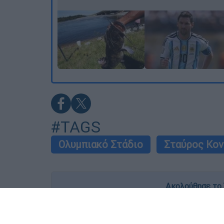
#TAGS
Ολυμπιακό Στάδιο
Σταύρος Κον
Ακολούθησε το 
Live όλες οι εξελίξεις λεπτό προς