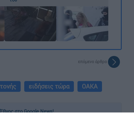
επόμενο άρθρο
τονής
ειδήσεις τώρα
ΟΑΚΑ
Έθνος στο Google News!
 λεπτό, με την υπογραφή του www.ethnos.gr