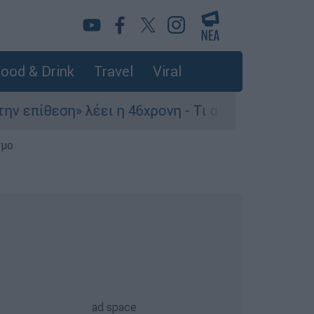
ood & Drink
Travel
Viral
εση» λέει η 46χρονη - Τι αποκάλυψε στους αστυν
σμο