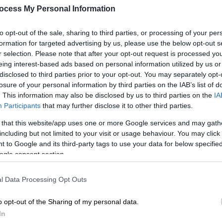
ocess My Personal Information
to opt-out of the sale, sharing to third parties, or processing of your per
formation for targeted advertising by us, please use the below opt-out s
r selection. Please note that after your opt-out request is processed y
eing interest-based ads based on personal information utilized by us or
disclosed to third parties prior to your opt-out. You may separately opt-
losure of your personal information by third parties on the IAB’s list of
. This information may also be disclosed by us to third parties on the
IA
Participants
that may further disclose it to other third parties.
 το ΕΘΝΟΣ στη Google
 that this website/app uses one or more Google services and may gath
including but not limited to your visit or usage behaviour. You may click 
λος του
Ολυμπιακού σταδίου.
Αποδόθηκε
 to Google and its third-party tags to use your data for below specifi
χαρακτηριστικά ο πρώην υφυπουργός
ogle consent section.
ΕΡΤ αναφερόμενος στο ζήτημα που έχει
ρικού Σταδίου του ΟΑΚΑ
και
l Data Processing Opt Outs
όγω
της έλλειψης συντήρησης
o opt-out of the Sharing of my personal data.
In