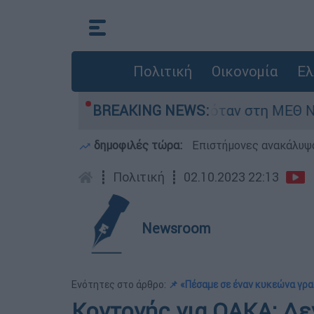
Πολιτική
Οικονομία
Ελ
φος 8 ημερών - Νοσηλευόταν στη ΜΕΘ Νεογνών
BREAKING NEWS:
δημοφιλές τώρα:
Επιστήμονες ανακάλυψα
┋
Πολιτική
┋
02.10.2023 22:13
Newsroom
Ενότητες στο άρθρο:
📌 «Πέσαμε σε έναν κυκεώνα γρ
Κοντονής για ΟΑΚΑ: Δε