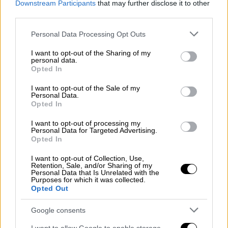
και Σταύρου Κοντονή - Τι αναφέρει ο ίδιος
Downstream Participants
that may further disclose it to other
στην ανακοίνωσή του
third parties.
Please note that this website/app uses one or more Google
Personal Data Processing Opt Outs
services and may gather and store information including but
not limited to your visit or usage behaviour. You may click to
I want to opt-out of the Sharing of my
personal data.
grant or deny consent to Google and its third-party tags to
Opted In
use your data for below specified purposes in below Google
consent section.
I want to opt-out of the Sale of my
Personal Data.
Opted In
I want to opt-out of processing my
Personal Data for Targeted Advertising.
Opted In
I want to opt-out of Collection, Use,
Retention, Sale, and/or Sharing of my
Personal Data that Is Unrelated with the
Purposes for which it was collected.
Opted Out
Πολιτική
|
14.04.2021 16:49
ΣΥΡΙΖΑ: Ο Κοντονής αχθοφόρος
Google consents
πολιτικών και επιχειρηματικών