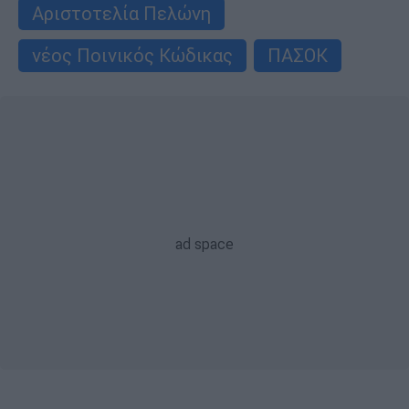
Αριστοτελία Πελώνη
νέος Ποινικός Κώδικας
ΠΑΣΟΚ