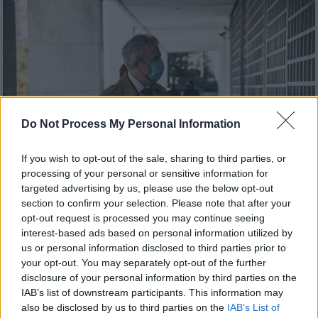
Do Not Process My Personal Information
If you wish to opt-out of the sale, sharing to third parties, or
processing of your personal or sensitive information for
targeted advertising by us, please use the below opt-out
section to confirm your selection. Please note that after your
opt-out request is processed you may continue seeing
Πολιτική
|
14.04.2021 17:33
interest-based ads based on personal information utilized by
Κοντονής σε ΣΥΡΙΖΑ: Η κοπτοραπτική
us or personal information disclosed to third parties prior to
και οι συκοφαντίες δεν μπορούν να
your opt-out. You may separately opt-out of the further
κρύψουν την αλήθεια
disclosure of your personal information by third parties on the
IAB’s list of downstream participants. This information may
Σφοδρές αντιδράσεις ανάμεσα σε ΣΥΡΙΖΑ
also be disclosed by us to third parties on the
IAB’s List of