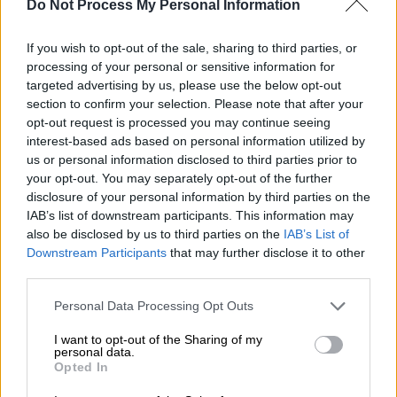
Do Not Process My Personal Information
Intime News
If you wish to opt-out of the sale, sharing to third parties, or
Προσθέστε το ΕΘΝΟΣ στη Google
processing of your personal or sensitive information for
targeted advertising by us, please use the below opt-out
section to confirm your selection. Please note that after your
O
Πρωθυπουργός
και
Πρόεδρος
της
Νέας
opt-out request is processed you may continue seeing
Δημοκρατίας
,
Κυριάκος
Μητσοτάκης
, στις
interest-based ads based on personal information utilized by
17.30, σήμερα, Δευτέρα 9 Οκτωβρίου, θα
us or personal information disclosed to third parties prior to
your opt-out. You may separately opt-out of the further
επισκεφθεί
τη
Μυτιλήνη
όπου θα έχει
disclosure of your personal information by third parties on the
συνάντηση με τον υποψήφιο Περιφερειάρχη
IAB’s list of downstream participants. This information may
Βορείου Αιγαίου
,
Αλκιβιάδη
Στεφανή
.
also be disclosed by us to third parties on the
IAB’s List of
Downstream Participants
that may further disclose it to other
Στον β’ γύρο η εκλογή Περιφερειάρχη
third parties.
για το Βόρειο Αιγαίο
Please note that this website/app uses one or more Google
Personal Data Processing Opt Outs
services and may gather and store information including but
Στον β’ γύρο οδηγείται η εκλογική
not limited to your visit or usage behaviour. You may click to
I want to opt-out of the Sharing of my
personal data.
διαδικασία για την ανάδειξη του
grant or deny consent to Google and its third-party tags to
Opted In
Περιφερειάρχη
, αφού κανείς από τους
use your data for below specified purposes in below Google
consent section.