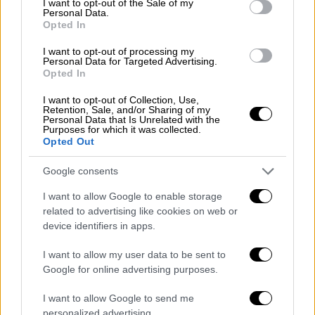
υποψηφίους δεν κατάφερε να συγκεντρώσει
I want to opt-out of the Sale of my
Personal Data.
το απαιτούμενο ποσοστό για εκλογή από τον
Opted In
Α’ γύρο
.
I want to opt-out of processing my
Personal Data for Targeted Advertising.
Στην πρώτη Κυριακή προηγείται ο
Opted In
επικεφαλής του συνδυασμού «Νέα
I want to opt-out of Collection, Use,
Δυναμική»,
Αλκιβιάδης
Στεφανής
με 39,98%.
Retention, Sale, and/or Sharing of my
Personal Data that Is Unrelated with the
Στην δεύτερη θέση έρχεται ο νυν
Purposes for which it was collected.
Περιφερειάρχης και επικεφαλής του
Opted Out
συνδυασμού «Άλμα Ανάπτυξης στο Βόρειο
Google consents
Αιγαίο»,
Κώστας Μουτζούρης
με ποσοστό
33.81%.
I want to allow Google to enable storage
related to advertising like cookies on web or
device identifiers in apps.
I want to allow my user data to be sent to
Τα σχολιά σας δημοσιεύονται άμεσα με δική σας ευθύνη. Το
ΕΘΝΟΣ θα παρεμβαίνει και τα προσβλητικά σχόλια θα
Google for online advertising purposes.
διαγράφονται
I want to allow Google to send me
personalized advertising.