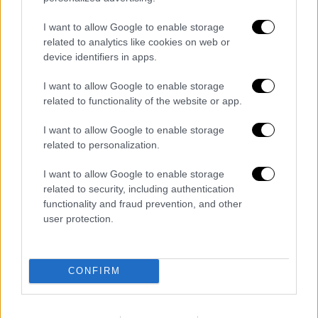
I want to allow Google to enable storage
related to analytics like cookies on web or
device identifiers in apps.
I want to allow Google to enable storage
related to functionality of the website or app.
καταχώρηση
I want to allow Google to enable storage
related to personalization.
Διαβάστε ακόμη
I want to allow Google to enable storage
Kadebostany στο ethnos.gr: «Κάποτε
related to security, including authentication
πίστευα ότι το να είσαι outsider ήταν
functionality and fraud prevention, and other
αδυναμία, τώρα το βλέπω ως δύναμη»
user protection.
«Χωρίς σκηνές και κουβέρτες σε ακραίες
θερμοκρασίες»: Σε δραματικές συνθήκες
χιλιάδες μετανάστες στη Θέουτα
CONFIRM
Η ΕΛΑΣ διαψεύδει το περιστατικό με
τουρίστα στην Κρήτη: Σε ενήλικη η