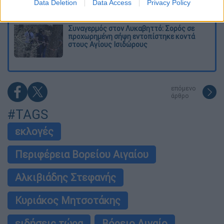
Data Deletion
Data Access
Privacy Policy
πρόταση για σεξουαλική συνεύρεση
Συναγερμός στον Λυκαβηττό: Σορός σε
προχωρημένη σήψη εντοπίστηκε κοντά
στους Αγίους Ισιδώρους
επόμενο
άρθρο
#TAGS
εκλογές
Περιφέρεια Βορείου Αιγαίου
Αλκιβιάδης Στεφανής
Κυριάκος Μητσοτάκης
ειδήσεις τώρα
Βόρειο Αιγαίο