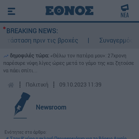
BREAKING NEWS:
τάσταση πριν τις βροχές
Συναγερμός στο
δημοφιλές τώρα:
«Θέλω τον πατέρα μου»: 27χρονη
παρέσυρε νύφη λίγες ώρες μετά το γάμο της και ζητούσε
να πάει σπίτι...
┋
Πολιτική
┋
09.10.2023 11:39
Newsroom
Ενότητες στο άρθρο:
📌 Στον β’ γύρο η εκλογή Περιφερειάρχη για το Βόρειο Αιγαίο