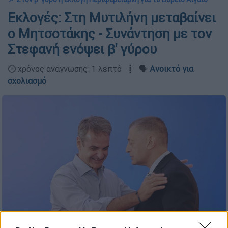
Εκλογές: Στη Μυτιλήνη μεταβαίνει
ο Μητσοτάκης - Συνάντηση με τον
Στεφανή ενόψει β' γύρου
🕛 χρόνος ανάγνωσης: 1 λεπτό ┋ 🗣️
Ανοικτό για
σχολιασμό