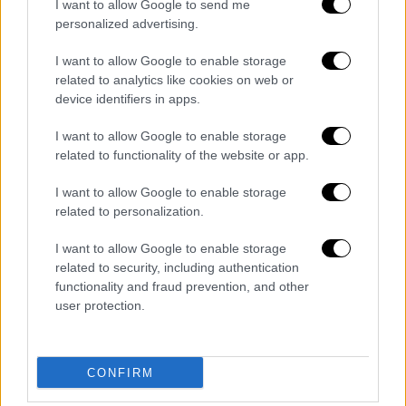
I want to allow Google to send me
την Ελλάδα για τα Marder» - Τι εξηγεί ο
personalized advertising.
Αλκιβιάδης Στεφανής
I want to allow Google to enable storage
«Σε καμία περίπτωση δεν θα μείνουν γυμνά
related to analytics like cookies on web or
τα ελληνικά νησιά», τόνισε ο πρώην
device identifiers in apps.
υφυπουργός Εθνικής Άμυνας
I want to allow Google to enable storage
related to functionality of the website or app.
I want to allow Google to enable storage
related to personalization.
I want to allow Google to enable storage
related to security, including authentication
functionality and fraud prevention, and other
user protection.
CONFIRM