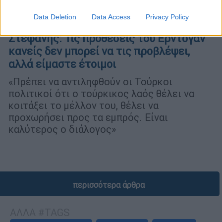
Data Deletion
Data Access
Privacy Policy
Πολιτική
|
26.07.2022 12:00
Στεφανής: Τις προθέσεις του Ερντογάν
κανείς δεν μπορεί να τις προβλέψει,
αλλά είμαστε έτοιμοι
«Πρέπει να αντιληφθούν οι Τούρκοι
πολιτικοί ότι ο τούρκικος λαός θέλει να
κοιτάξει το μέλλον του, θέλει να
προχωρήσει προς τα εμπρός. Είναι
καλύτερος ο διάλογος»
περισσότερα άρθρα
ΑΛΛΑ #TAGS