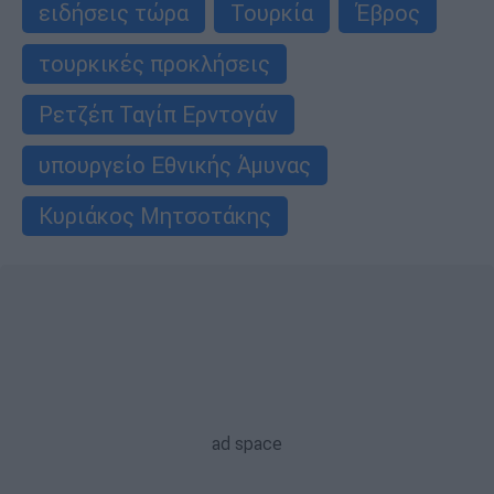
ειδήσεις τώρα
Τουρκία
Έβρος
τουρκικές προκλήσεις
Ρετζέπ Ταγίπ Ερντογάν
υπουργείο Εθνικής Άμυνας
Κυριάκος Μητσοτάκης