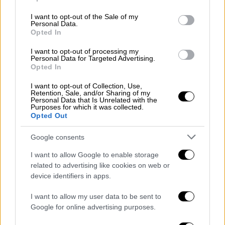
use your data for below specified purposes in below Google
Πολεμικό Ναυτικό
consent section.
I want to opt-out of the Sale of my
Personal Data.
Opted In
I want to opt-out of processing my
Personal Data for Targeted Advertising.
Opted In
I want to opt-out of Collection, Use,
Retention, Sale, and/or Sharing of my
Personal Data that Is Unrelated with the
Purposes for which it was collected.
Opted Out
Google consents
I want to allow Google to enable storage
related to advertising like cookies on web or
device identifiers in apps.
Πολιτική
|
09.01.2023 15:07
I want to allow my user data to be sent to
«Προβληματικά τα γερμανικά τανκς
Google for online advertising purposes.
Puma - Δεν επηρεάζεται η συμφωνία με