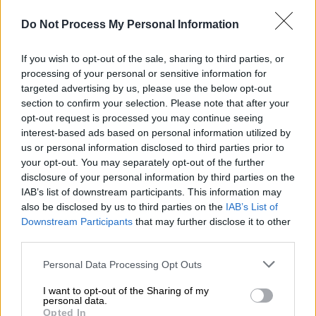
Do Not Process My Personal Information
If you wish to opt-out of the sale, sharing to third parties, or
processing of your personal or sensitive information for
targeted advertising by us, please use the below opt-out
section to confirm your selection. Please note that after your
opt-out request is processed you may continue seeing
interest-based ads based on personal information utilized by
us or personal information disclosed to third parties prior to
your opt-out. You may separately opt-out of the further
disclosure of your personal information by third parties on the
IAB’s list of downstream participants. This information may
Ελλάδα
|
09.01.2023 20:54
also be disclosed by us to third parties on the
IAB’s List of
Ένταση στο Αιγαίο: Σκληρές αερομαχίες
Downstream Participants
that may further disclose it to other
πάνω από τα νησιά και απειλές
third parties.
Ερντογάν - Στο Αιγαίο ολόκληρος ο
Please note that this website/app uses one or more Google
Personal Data Processing Opt Outs
ελληνικός Στόλος
services and may gather and store information including but
not limited to your visit or usage behaviour. You may click to
I want to opt-out of the Sharing of my
Δύσκολη ημέρα για την Αεροπορία στο
personal data.
grant or deny consent to Google and its third-party tags to
Αιγαίο - Ηχηρή απάντηση με πάνοπλο το
Opted In