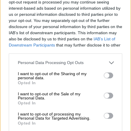
opt-out request is processed you may continue seeing
interest-based ads based on personal information utilized by
us or personal information disclosed to third parties prior to
your opt-out. You may separately opt-out of the further
disclosure of your personal information by third parties on the
IAB’s list of downstream participants. This information may
also be disclosed by us to third parties on the
IAB’s List of
Downstream Participants
that may further disclose it to other
third parties.
Πολιτική
|
15.06.2023 21:34
Συνάντηση Στεφανή με νέο τούρκο
Please note that this website/app uses one or more Google
Personal Data Processing Opt Outs
services and may gather and store information including but
υπουργό Άμυνας: Τι συζητήθηκε
not limited to your visit or usage behaviour. You may click to
I want to opt-out of the Sharing of my
personal data.
Οι πρώτες πληροφορίες
grant or deny consent to Google and its third-party tags to
Opted In
use your data for below specified purposes in below Google
consent section.
I want to opt-out of the Sale of my
Personal Data.
Opted In
I want to opt-out of processing my
Personal Data for Targeted Advertising.
Opted In