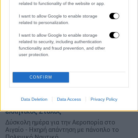
related to functionality of the website or app.
I want to allow Google to enable storage
related to personalization.
I want to allow Google to enable storage
related to security, including authentication
functionality and fraud prevention, and other
user protection.
CONFIRM
Ελλάδα
|
09.01.2023 20:54
Ένταση στο Αιγαίο: Σκληρές αερομαχίες
πάνω από τα νησιά και απειλές
Data Deletion
Data Access
Privacy Policy
Ερντογάν - Στο Αιγαίο ολόκληρος ο
ελληνικός Στόλος
Δύσκολη ημέρα για την Αεροπορία στο
Αιγαίο - Ηχηρή απάντηση με πάνοπλο το
Πολεμικό Ναυτικό