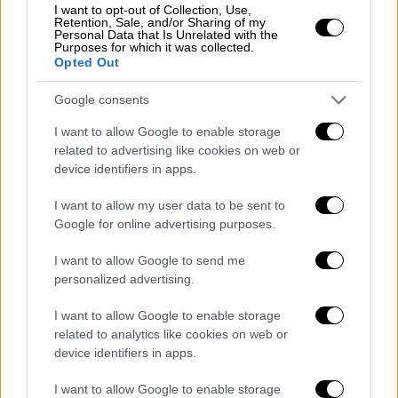
I want to opt-out of Collection, Use,
Retention, Sale, and/or Sharing of my
Personal Data that Is Unrelated with the
Purposes for which it was collected.
Opted Out
Google consents
I want to allow Google to enable storage
related to advertising like cookies on web or
device identifiers in apps.
Πολιτική
|
24.05.2023 21:17
Οι τελευταίες πληροφορίες για το
I want to allow my user data to be sent to
υπηρεσιακό υπουργικό συμβούλιο - Οι
Google for online advertising purposes.
ανατροπές και οι ανακοινώσεις
I want to allow Google to send me
Πότε αναμένεται να ανακοινωθεί η σύνθεση
personalized advertising.
της υπηρεσιακής κυβέρνησης
I want to allow Google to enable storage
related to analytics like cookies on web or
device identifiers in apps.
I want to allow Google to enable storage