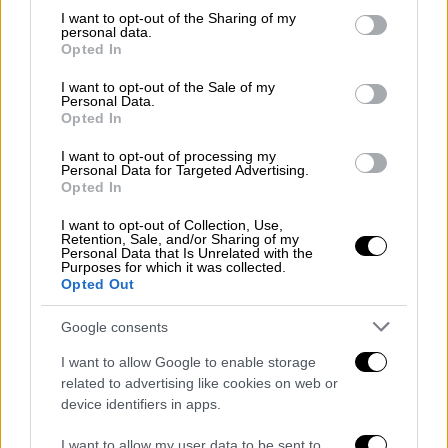
Στρατιωτική Αντιπροσωπεία της Ελλάδας
not limited to your visit or usage behaviour. You may click to
I want to opt-out of the Sharing of my
personal data.
στο Στρατηγείο του
ΝΑΤΟ
στις
Βρυξέλλες
.
grant or deny consent to Google and its third-party tags to
Opted In
use your data for below specified purposes in below Google
Τα επόμενα χρόνια υπηρέτησε διαδοχικά
consent section.
I want to opt-out of the Sale of my
Personal Data.
στην XXIII Τεθωρακισμένη Ταξιαρχία στην
Opted In
Αλεξανδρούπολη, στην 50 Μηχανοκίνητη
I want to opt-out of processing my
Ταξιαρχία Πεζικού στο Σουφλί, στη
Personal Data for Targeted Advertising.
διεύθυνση Αμυντικού Σχεδιασμού και
Opted In
Προγραμματισμού του Γενικού Επιτελείου
I want to opt-out of Collection, Use,
Στρατού και στη XXIII Τεθωρακισμένης
Retention, Sale, and/or Sharing of my
Personal Data that Is Unrelated with the
Ταξιαρχίας στην Αλεξανδρούπολη,
Purposes for which it was collected.
Opted Out
διευθυντής του Δ΄ Κλάδου ΓΕΣ (2012 – 2014),
Διοικητής της 95 Ανωτέρας Διοίκησης
Google consents
Ταγμάτων Εθνοφυλακής (2014 – 2015),
I want to allow Google to enable storage
Διοικητής του Γ ΄ Σώματος Στρατού / NRDC-
related to advertising like cookies on web or
GR (2016 – 2017).
device identifiers in apps.
Με απόφαση του
ΚΥΣΕΑ
, στις 16 Ιανουαρίου
I want to allow my user data to be sent to