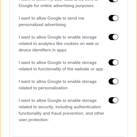
2017, ανέλαβε τα καθήκοντα του Αρχηγού
Google for online advertising purposes.
Γενικού Επιτελείου Στρατού. Στις 25
I want to allow Google to send me
Ιανουαρίου 2019, κρίθηκε ως ευδοκίμως
personalized advertising.
τερματίσας τη σταδιοδρομία του, προήχθη
στο βαθμό του Στρατηγού, ενώ του
I want to allow Google to enable storage
related to analytics like cookies on web or
απονεμήθηκε ο τίτλος του
Επιτίμου Αρχηγού
device identifiers in apps.
ΓΕΣ.
I want to allow Google to enable storage
Στον
Αλκιβιάδη
Στεφανή
έχουν απονεμηθεί
related to functionality of the website or app.
παράσημα, μετάλλια και διαμνημονεύσεις.
I want to allow Google to enable storage
Η πολιτική του καριέρα
related to personalization.
Στις 9 Ιουλίου 2019 ορκίστηκε
I want to allow Google to enable storage
εξωκοινοβουλευτικός υφυπουργός Εθνικής
related to security, including authentication
functionality and fraud prevention, and other
Άμυνας στην κυβέρνηση του Κυριάκου
user protection.
Μητσοτάκη
. Στις 9 Αυγούστου του
ανατέθηκαν οι αρμοδιότητες να αποφασίζει