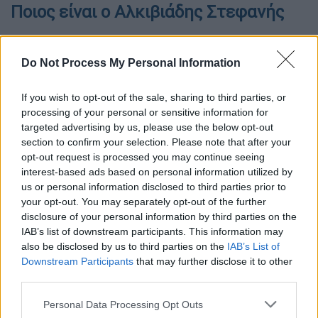
Ποιος είναι ο Αλκιβιάδης Στεφανής
Εισήλθε στη
Στρατιωτική Σχολή Ευελπίδων
το 1978
και αποφοίτησε το
1982
ως
Do Not Process My Personal Information
Ανθυπίλαρχος. Έχει υπηρετήσει σε μονάδες
τεθωρακισμένων, ως ουλαμαγός και
If you wish to opt-out of the sale, sharing to third parties, or
processing of your personal or sensitive information for
διοικητής Ίλης Μέσων Αρμάτων, διοικητής
targeted advertising by us, please use the below opt-out
Ίλης Υποψηφίων Εφέδρων Αξιωματικών
section to confirm your selection. Please note that after your
(Υ.Ε.Α.), καθώς και στη Στρατιωτική Σχολή
opt-out request is processed you may continue seeing
Ευελπίδων ως εκπαιδευτής. Από το
1998
interest-based ads based on personal information utilized by
έως το
2000
διοίκησε την 98η Επιλαρχία
us or personal information disclosed to third parties prior to
your opt-out. You may separately opt-out of the further
Αρμάτων Εθνοφυλακής (98 ΕΑΡΜΕΘ) στη
disclosure of your personal information by third parties on the
Λέσβο.
IAB’s list of downstream participants. This information may
also be disclosed by us to third parties on the
IAB’s List of
Από το
2000 έως το 2002
υπηρέτησε ως
Downstream Participants
that may further disclose it to other
υπασπιστής
Στρατού Ξηράς του Προέδρου
third parties.
της Ελληνικής Δημοκρατίας
. Υπηρέτησε
Please note that this website/app uses one or more Google
Personal Data Processing Opt Outs
ακόμη ως επιτελής επιχειρήσεων στην
services and may gather and store information including but