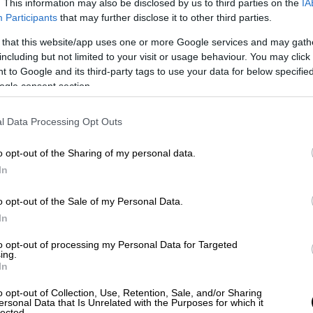
σελάκη
. This information may also be disclosed by us to third parties on the
IA
Participants
that may further disclose it to other third parties.
ίρεση την στιγμή που ο πρόεδρος του
 that this website/app uses one or more Google services and may gath
ίηση της σχέσης του σήμερα με γάμο με
including but not limited to your visit or usage behaviour. You may click 
αι δημιούργησε μία αίσθηση πως
 to Google and its third-party tags to use your data for below specifi
ogle consent section.
λίτευση που έχει αναφορές στην Ομπρέλα
πρωτοκαθεδρία του
Στέφανου
Κασσελάκη
l Data Processing Opt Outs
Αυτό φάνηκε όχι μόνο από την
ένταση
αλλά
που ασκήθηκε στον πρόεδρο του ΣΥΡΙΖΑ ΠΣ
o opt-out of the Sharing of my personal data.
ωκομματικής αντιπολίτευσης να
In
έμβριο χρόνος που ούτως ή άλλως
 από την στιγμή που διανύουμε το 3ο
o opt-out of the Sale of my Personal Data.
In
της Ομπρέλας
to opt-out of processing my Personal Data for Targeted
ing.
In
ελέχη του κόμματος κυρίως της λεγόμενης
o opt-out of Collection, Use, Retention, Sale, and/or Sharing
ρόνου η αποχώρηση στελεχών της
ersonal Data that Is Unrelated with the Purposes for which it
lected.