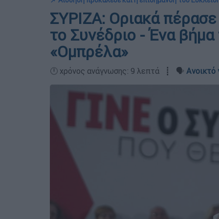
📌 Αίσθηση προκάλεσε και η επισήμανση του Ευκλεί
ΣΥΡΙΖΑ: Οριακά πέρασε
το Συνέδριο - Ένα βήμα 
«Ομπρέλα»
🕛 χρόνος ανάγνωσης: 9 λεπτά ┋ 🗣️
Ανοικτό 