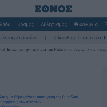
λάδα
Κόσμος
Αθλητισμός
Ψυχαγωγία
F
ούνη
Ζάκυνθος: Τι απαντά η ΕΛΑΣ για τους
Netflix έφερε την ταινιάρα του Νόλαν που οι φαν έχουν κρυφό
ελάκη
📌 Θέμα χρόνου η αποχώρηση της Ομπρέλας
 παρεμβάσεις των στελεχών