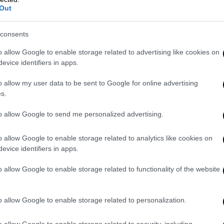
νάμεσα σε εκείνους που θα κλείσουν την
Out
αλώτος
. Ωστόσο, κατά τη χθεσινή
ρα σημαντικό για τη νέα ηγεσία που
consents
φάνηκε και από την ψηφοφορία- πως η
ενιαία αλλά διαφοροποιείται ως προς την
o allow Google to enable storage related to advertising like cookies on
evice identifiers in apps.
 της ομάδας
Αχτσιόγλου
(6+6) με επιλογή
υς είναι να παραμείνουν εντός ΣΥΡΙΖΑ σε
o allow my user data to be sent to Google for online advertising
αι ότι εξετάζει σοβαρά το ενδεχόμενο της
s.
τικό για τον
Στ
.
Κασσελάκη
” σχολίαζαν
to allow Google to send me personalized advertising.
δεν στέκονται στο γεγονός ότι απέναντι
18 μη θετικές.
o allow Google to enable storage related to analytics like cookies on
evice identifiers in apps.
θηκε σε υψηλούς τόνους δεν έλειψαν και οι
 πχ όταν ο Πα
ύ
λος
Πολάκης
υπαινίχθηκε
o allow Google to enable storage related to functionality of the website
και ο
Αλέξης
Χαρίτσης
υποβάθμιζαν
ου αφορούσαν απευθείας αναθέσεις αλλά
o allow Google to enable storage related to personalization.
 στα εμβόλια και την γραμμή του ΣΥΡΙΖΑ
Ξανθό να εκρήγνυται και να καταλογίζει
o allow Google to enable storage related to security, including