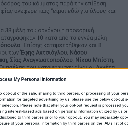
ρόεδρος του κόμματος παρά την επίθεση
φίας ανέφερε πως “είμαι εδώ για όλους και
α 38 μέλη του οργάνου η προεδρική
καταγράφηκαν 10 κατά από τα εννέα μέλη
κόπουλο
. Επίσης καταμετρήθηκαν και 8
φοι των
Έφης
Αχτσιόγλου
,
Νάσου
άκη
,
Σίας
Αναγνωστοπούλου
,
Νίκου
Μπίστη
,
Ομπρέλας
που καταψήφισαν είναι οι
Αννέτα
νήτου
,
Πάνος
Λάμπρου
,
Χαρά Ματσούκα
,
ocess My Personal Information
Ευκλείδης
Τσακαλώτος
και
Νίκος
Φίλης
.
ων οι ψήφοι των
Ρένας
Δούρου
,
Όλγας
to opt-out of the sale, sharing to third parties, or processing of your per
formation for targeted advertising by us, please use the below opt-out s
Νίκου
Παππά
,
Κώστα Ζαχαριάδη
,
Ζωής
r selection. Please note that after your opt-out request is processed y
νη
,
Θεοδώρας
Τζάκρη
,
Παύλου
Πολάκη
. Από
eing interest-based ads based on personal information utilized by us or
ς
Ραγκούσης
και
Θανάσης Θεοχαρόπουλος
.
disclosed to third parties prior to your opt-out. You may separately opt-
losure of your personal information by third parties on the IAB’s list of