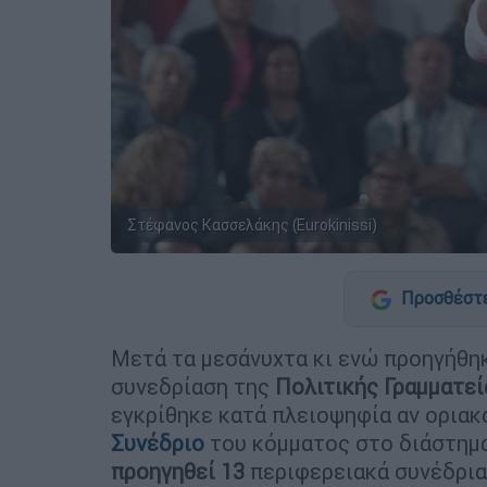
Στέφανος Κασσελάκης (Eurokinissi)
Προσθέστε
Μετά τα μεσάνυχτα κι ενώ προηγήθηκ
συνεδρίαση της
Πολιτικής
Γραμματεί
εγκρίθηκε κατά πλειοψηφία αν οριακ
Συνέδριο
του κόμματος στο διάστημ
προηγηθεί
13
περιφερειακά συνέδρια 