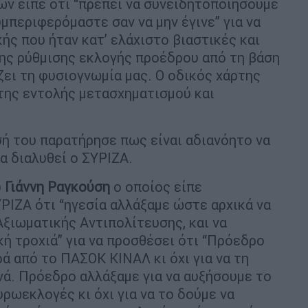
ν είπε ότι “πρέπει να συνειδητοποιήσουμε
υμπεριφερόμαστε σαν να μην έγινε” για να
ής που ήταν κατ’ ελάχιστο βιαστικές και
της ρύθμισης εκλογής προέδρου από τη βάση
ζει τη φυσιογνωμία μας. Ο οδικός χάρτης
 της εντολής μετασχηματισμού και
ή του παρατήρησε πως είναι αδιανόητο να
α διαλυθεί ο ΣΥΡΙΖΑ.
υ
Γιάννη
Ραγκούση
ο οποίος είπε
ΙΖΑ ότι “ηγεσία αλλάξαμε ώστε αρχικά να
Αξιωματικής Αντιπολίτευσης, και να
ή τροχιά” για να προσθέσει ότι “Πρόεδρο
ά από το ΠΑΣΟΚ ΚΙΝΑΛ κι όχι για να τη
ά. Πρόεδρο αλλάξαμε για να αυξήσουμε το
ρωεκλογές κι όχι για να το δούμε να