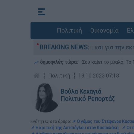
Πολιτική
Οικονομία
Ελ
άδα - Κατηγορείται και για την εκτέλεση Ζαμπ
BREAKING NEWS:
δημοφιλές τώρα:
Σου καίει το μυαλό: Το 
┋
Πολιτική
┋
19.10.2023 07:18
Βούλα Κεχαγιά
Πολιτικό Ρεπορτάζ
Ενότητες στο άρθρο:
📌 Ο γάμος του Στέφανου Κασσ
📌 Η κριτική της Αχτσιόγλου στον Κασσελάκη
📌 Οι