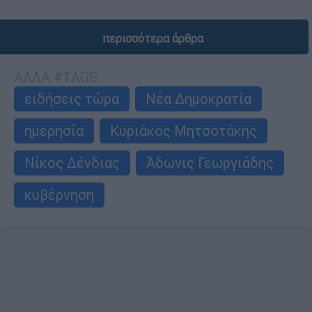
περισσότερα άρθρα
ΑΛΛΑ #TAGS
ειδήσεις τώρα
Νέα Δημοκρατία
ημερησία
Κυριάκος Μητσοτάκης
Νίκος Δένδιας
Άδωνις Γεωργιάδης
κυβέρνηση