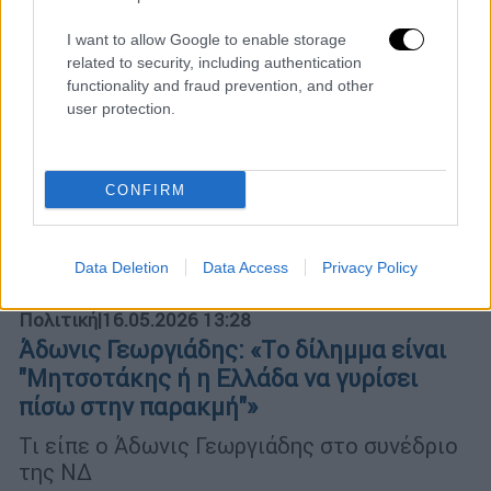
I want to allow Google to enable storage
related to security, including authentication
functionality and fraud prevention, and other
user protection.
CONFIRM
Data Deletion
Data Access
Privacy Policy
Πολιτική
|
16.05.2026 13:28
Άδωνις Γεωργιάδης: «Tο δίλημμα είναι
"Μητσοτάκης ή η Ελλάδα να γυρίσει
πίσω στην παρακμή"»
Τι είπε ο Άδωνις Γεωργιάδης στο συνέδριο
της ΝΔ