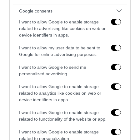
Google consents
I want to allow Google to enable storage
related to advertising like cookies on web or
Πολιτική
|
16.05.2026 16:46
device identifiers in apps.
Ομιλία Δένδια με αιχμές στο συνέδριο
I want to allow my user data to be sent to
της ΝΔ: Το DNA του κόμματος, οι
Google for online advertising purposes.
«περίκλειστες Καγκελαρίες των
τεχνοκρατών» και οι δημοσκοπήσεις
I want to allow Google to send me
personalized advertising.
«Οι πολίτες περιμένουν πολλά από εμάς,
περιμένουν να αλλάξουμε τη χώρα, αλλιώς
I want to allow Google to enable storage
κινδυνεύουμε να μας αλλάξουν εκείνοι»
related to analytics like cookies on web or
device identifiers in apps.
τόνισε ο υπουργός Εθνικής Άμυνας από το
βήμα του 16ου συνεδρίου της Νέας
I want to allow Google to enable storage
Δημοκρατίας
related to functionality of the website or app.
I want to allow Google to enable storage
related to personalization.