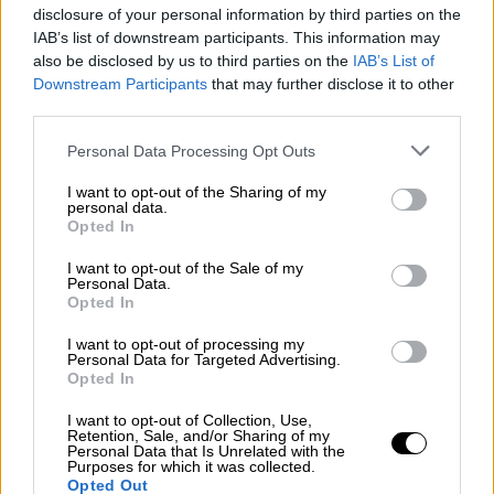
disclosure of your personal information by third parties on the
Ελλάδα
|
16.05.2026 17:58
IAB’s list of downstream participants. This information may
Πιερράκακης στο συνέδριο της ΝΔ: Σε
also be disclosed by us to third parties on the
IAB’s List of
έναν κόσμο αστάθειας η χώρα μας είναι
Downstream Participants
that may further disclose it to other
third parties.
νησίδα σταθερότητας
Please note that this website/app uses one or more Google
Personal Data Processing Opt Outs
Όσα ανέφερε ο πρόεδρος του Εurogroup και
services and may gather and store information including but
υπουργός Εθνικής Οικονομίας και
not limited to your visit or usage behaviour. You may click to
I want to opt-out of the Sharing of my
Οικονομικών στο συνέδριο της ΝΔ
personal data.
grant or deny consent to Google and its third-party tags to
Opted In
use your data for below specified purposes in below Google
consent section.
I want to opt-out of the Sale of my
Personal Data.
Opted In
I want to opt-out of processing my
Personal Data for Targeted Advertising.
Opted In
I want to opt-out of Collection, Use,
Retention, Sale, and/or Sharing of my
Personal Data that Is Unrelated with the
Purposes for which it was collected.
Opted Out