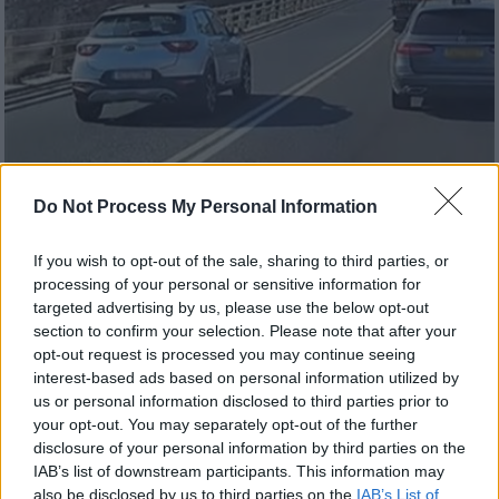
Do Not Process My Personal Information
Ελλάδα
|
05.09.2025 23:15
Αδιανόητο συμβάν στον ΒΟΑΚ: Οδηγός
If you wish to opt-out of the sale, sharing to third parties, or
επιχείρησε τριπλή προσπέραση - Το
processing of your personal or sensitive information for
targeted advertising by us, please use the below opt-out
βίντεο
section to confirm your selection. Please note that after your
Τριπλή προσπέραση επιχείρησε να κάνει
opt-out request is processed you may continue seeing
interest-based ads based on personal information utilized by
οδηγός στον Βόρειο Οδικό Άξονα Κρήτης
us or personal information disclosed to third parties prior to
(ΒΟΑΚ), παραβιάζοντας τον Κώδικα Οδικής
your opt-out. You may separately opt-out of the further
Κυκλοφορίας
disclosure of your personal information by third parties on the
IAB’s list of downstream participants. This information may
also be disclosed by us to third parties on the
IAB’s List of