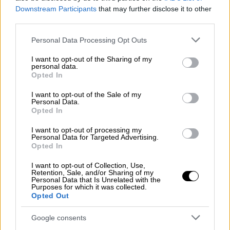
Downstream Participants
that may further disclose it to other
third parties.
Please note that this website/app uses one or more Google
Personal Data Processing Opt Outs
services and may gather and store information including but
not limited to your visit or usage behaviour. You may click to
I want to opt-out of the Sharing of my
personal data.
grant or deny consent to Google and its third-party tags to
Opted In
use your data for below specified purposes in below Google
consent section.
I want to opt-out of the Sale of my
Personal Data.
Opted In
I want to opt-out of processing my
Personal Data for Targeted Advertising.
Opted In
Τηλεόραση
|
05.09.2025 23:00
I want to opt-out of Collection, Use,
Η Σόφι Τέρνερ θα είναι η νέα Λάρα
Retention, Sale, and/or Sharing of my
Personal Data that Is Unrelated with the
Κροφτ στη σειρά «Tomb Raider» του
Purposes for which it was collected.
Opted Out
Amazon
Τα γυρίσματα της σειράς έχουν
Google consents