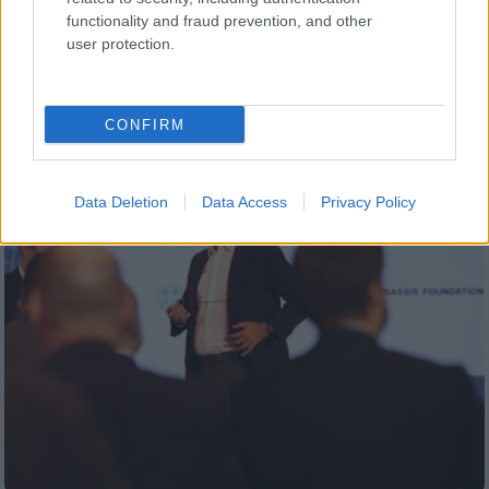
τον άνδρα που απειλούσε να πέσει στο
functionality and fraud prevention, and other
κενό
user protection.
Ο άνδρας μεταφέρθηκε εντός του
νοσοκομείου όπου εξετάστηκε από
ψυχίατρο
CONFIRM
Data Deletion
Data Access
Privacy Policy