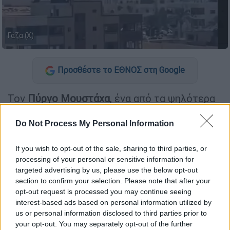
Γάζα (Χ)
Προσθέστε το ΕΘΝΟΣ στη Google
Τον
Πύργο Μουστάχα
, ένα από τα ψηλότερα
κτίρια στην πόλη της
Γάζας
έπληξε ο
ισραηλινός στρατός, το οποίο, όπως
Do Not Process My Personal Information
ισχυρίστηκε στην ανακοίνωσή του,
If you wish to opt-out of the sale, sharing to third parties, or
χρησιμοποιείται από την
παλαιστινιακή
processing of your personal or sensitive information for
οργάνωση
Χαμάς
.
targeted advertising by us, please use the below opt-out
section to confirm your selection. Please note that after your
opt-out request is processed you may continue seeing
ΔΙΑΒΑΣΤΕ ΕΠΙΣΗΣ
interest-based ads based on personal information utilized by
us or personal information disclosed to third parties prior to
Κόσμος
|
05.09.2025 21:33
your opt-out. You may separately opt-out of the further