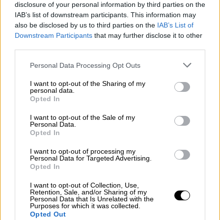
Φρίκη στη Γαλλία: Ιερέας
disclosure of your personal information by third parties on the
παραδέχτηκε σεξουαλική
IAB’s list of downstream participants. This information may
κακοποίηση παιδιών - 14 θύματα
also be disclosed by us to third parties on the
IAB’s List of
Downstream Participants
that may further disclose it to other
ζητούν αποζημίωση
third parties.
Please note that this website/app uses one or more Google
Personal Data Processing Opt Outs
services and may gather and store information including but
not limited to your visit or usage behaviour. You may click to
I want to opt-out of the Sharing of my
«Στο εσωτερικό του κτηρίου,
η
Χαμάς
personal data.
grant or deny consent to Google and its third-party tags to
εγκατέστησε υποδομές
προκειμένου να
Opted In
use your data for below specified purposes in below Google
ετοιμάσει και να εξαπολύσει επιθέσεις
consent section.
I want to opt-out of the Sale of my
εναντίον των στρατιωτών του ισραηλινού
Personal Data.
Opted In
στρατού στην περιοχή», σύμφωνα με την
ανακοίνωση του στρατού, στην οποία
I want to opt-out of processing my
Personal Data for Targeted Advertising.
διευκρινίζεται πως πριν από την επίθεση
Opted In
«ελήφθησαν προληπτικά μέτρα προκειμένου
I want to opt-out of Collection, Use,
να περιοριστούν οι βλάβες στους αμάχους,
Retention, Sale, and/or Sharing of my
Personal Data that Is Unrelated with the
κυρίως προηγούμενες προειδοποιήσεις
Purposes for which it was collected.
στον πληθυσμό, χρήση πυρομαχικών
Opted Out