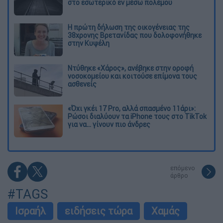
στο εσωτερικό εν μέσω πολέμου
Η πρώτη δήλωση της οικογένειας της
38χρονης Βρετανίδας που δολοφονήθηκε
στην Κυψέλη
Ντύθηκε «Χάρος», ανέβηκε στην οροφή
νοσοκομείου και κοιτούσε επίμονα τους
ασθενείς
«Όχι γκέι 17 Pro, αλλά σπασμένο 11άρι»:
Ρώσοι διαλύουν τα iPhone τους στο TikTok
για να... γίνουν πιο άνδρες
επόμενο
άρθρο
#TAGS
Ισραήλ
ειδήσεις τώρα
Χαμάς