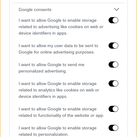
ακριβείας, αεροπορική επιτήρηση και
Google consents
πληροφορίες μυστικών υπηρεσιών».
I want to allow Google to enable storage
Zionist regime warplanes have just
related to advertising like cookies on web or
device identifiers in apps.
demolished Gaza City's Mushtaha
Tower, forcing hundreds of nearby
I want to allow my user data to be sent to
displaced families who had sought
Google for online advertising purposes.
refuge on its grounds to evacuate
I want to allow Google to send me
their tents and flee once more.
personalized advertising.
pic.twitter.com/dAxKCDDhsY
I want to allow Google to enable storage
— Seyed Mohammad Marandi
related to analytics like cookies on web or
(@s_m_marandi)
September 5, 2025
device identifiers in apps.
Στόχος τα πολυώροφα κτήρια στην
I want to allow Google to enable storage
related to functionality of the website or app.
πόλη της Γάζας
I want to allow Google to enable storage
Ο
ισραηλινός
στρατός
νωρίτερα την
related to personalization.