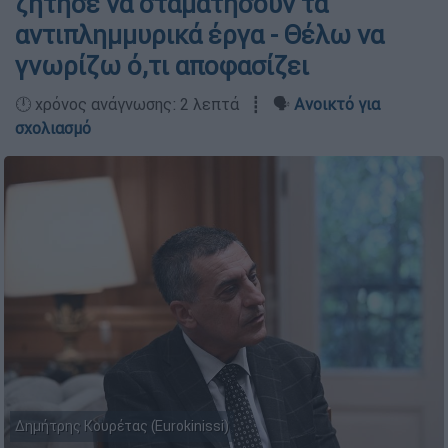
ζήτησε να σταματήσουν τα
αντιπλημμυρικά έργα - Θέλω να
γνωρίζω ό,τι αποφασίζει
🕛 χρόνος ανάγνωσης: 2 λεπτά ┋ 🗣️
Ανοικτό για
σχολιασμό
Δημήτρης Κουρέτας (Eurokinissi)