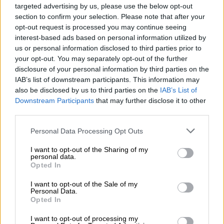
targeted advertising by us, please use the below opt-out
αυτά το υπουργείο Υποδομών
», είπε ο κ.
section to confirm your selection. Please note that after your
Κουρέτας αναφέροντας ότι δημοσιεύθηκε σε
opt-out request is processed you may continue seeing
ΦΕΚ η απόφαση για τα έργα στις 14
interest-based ads based on personal information utilized by
Οκτωβρίου.
us or personal information disclosed to third parties prior to
your opt-out. You may separately opt-out of the further
disclosure of your personal information by third parties on the
IAB’s list of downstream participants. This information may
also be disclosed by us to third parties on the
IAB’s List of
Downstream Participants
that may further disclose it to other
third parties.
Please note that this website/app uses one or more Google
Personal Data Processing Opt Outs
services and may gather and store information including but
not limited to your visit or usage behaviour. You may click to
I want to opt-out of the Sharing of my
personal data.
grant or deny consent to Google and its third-party tags to
Opted In
use your data for below specified purposes in below Google
consent section.
I want to opt-out of the Sale of my
Personal Data.
Opted In
Ο περιφερειάρχης Θεσσαλίας εξήγησε ότι οι
κάτοικοι των χωριών τον ενημέρωσαν πως
I want to opt-out of processing my