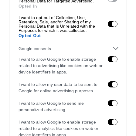
Personal Data for Targeted Advertising.
τα έργα έχουν σταματήσει. Μάλιστα εξήγησε
Opted In
πως το επιβεβαίωσαν και οι τεχνικές
υπηρεσίες οι οποίες αρνούνται να
I want to opt-out of Collection, Use,
Retention, Sale, and/or Sharing of my
σταματήσουν, καθώς
ο κ. Αγοραστός τους
Personal Data that Is Unrelated with the
Purposes for which it was collected.
είπε να σταματήσουν
.
Opted Out
Όπως είπε
πρόκειται για έργα ενίσχυσης των
Google consents
αναχωμάτων
που ο κ. Αγοραστός
αποφάσισε
I want to allow Google to enable storage
να σταματήσει μετά τις εκλογές
λέγοντας
related to advertising like cookies on web or
στην κυβέρνηση πως έχουν τελειώσει τα
device identifiers in apps.
χρήματα που μπορεί να διαθέσει η
I want to allow my user data to be sent to
περιφέρεια. Εξήγησε ότι μετά την
Google for online advertising purposes.
καταγγελία, ο κ. Αγοραστός έδωσε εντολή
να συνεχιστούν τα έργα.
I want to allow Google to send me
personalized advertising.
«Εφόσον την Κυριακή έγιναν εκλογές και ο κ.
Αγοραστός
αποδοκιμάστηκε
και είμαι εγώ
I want to allow Google to enable storage
related to analytics like cookies on web or
περιφερειάρχης,
ζητώ να υπάρχει ένα
device identifiers in apps.