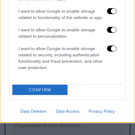
γραφείο δίπλα στο γραφείο του
, να είμαι και
εγώ μαζί και οτιδήποτε αποφασίζει να είναι
I want to allow Google to enable storage
σε γνώση μου και από εδώ και πέρα όσα
related to functionality of the website or app.
γίνονται να τα γνωρίζω και να λέω τη γνώμη
I want to allow Google to enable storage
μου», σημείωσε ο κ. Κουρέτας.
related to personalization.
«Τις
αποζημιώσεις
που είχε εξαγγείλει ο κ.
I want to allow Google to enable storage
Αυγενάκης και περιμένουμε να δοθούν, μένει
related to security, including authentication
να γίνουν.
Είναι σαφές
», πρόσθεσε.
functionality and fraud prevention, and other
user protection.
Τα σχολιά σας δημοσιεύονται άμεσα με δική σας ευθύνη. Το
CONFIRM
ΕΘΝΟΣ θα παρεμβαίνει και τα προσβλητικά σχόλια θα
διαγράφονται
Data Deletion
Data Access
Privacy Policy