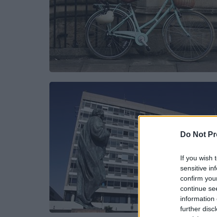
Do Not Pr
If you wish 
sensitive in
confirm you
continue se
information 
further disc