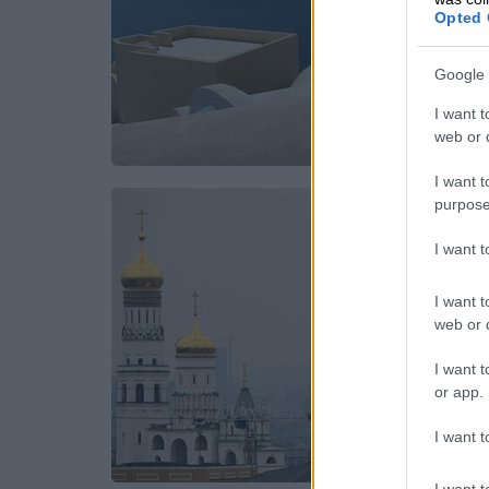
Opted 
Google 
I want t
web or d
I want t
purpose
I want 
I want t
web or d
I want t
or app.
I want t
I want t