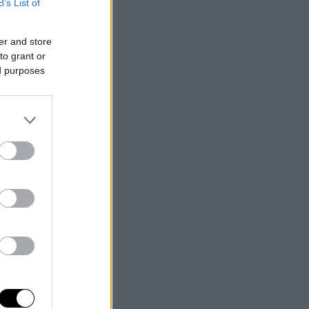
B’s List of
er and store
to grant or
ed purposes