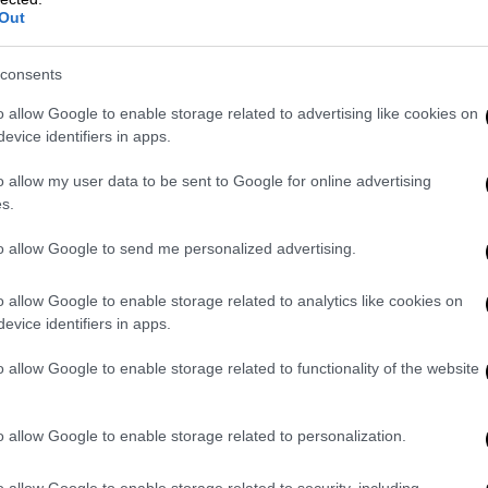
Out
Σχεδόν ένας στους τέσσερις
τουρίστες που έφτασαν στην χώρα
consents
μας το 2022, επέλεξαν να κάνουν
διακοπές all inclusive
o allow Google to enable storage related to advertising like cookies on
evice identifiers in apps.
o allow my user data to be sent to Google for online advertising
s.
Κόσμος
|
20.10.2023 22:45
Ρωσικό δικαστήριο αποφάσισε να
to allow Google to send me personalized advertising.
παραταθεί η κράτηση
ρωσοαμερικανίδας
o allow Google to enable storage related to analytics like cookies on
δημοσιογράφου
evice identifiers in apps.
Η Κουρμάσεβα συνελήφθη αυτή την
o allow Google to enable storage related to functionality of the website
εβδομάδα και έγινε η δεύτερη
Αμερικανίδα δημοσιογράφος που
o allow Google to enable storage related to personalization.
κρατείται στη Ρωσία
o allow Google to enable storage related to security, including