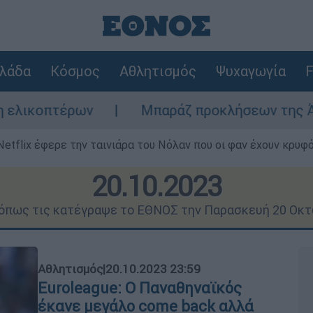
λάδα
Κόσμος
Αθλητισμός
Ψυχαγωγία
F
Μπαράζ προκλήσεων της Άγκυρας στο Αιγαί
Netflix έφερε την ταινιάρα του Νόλαν που οι φαν έχουν κρυφό
20.10.2023
 όπως τις κατέγραψε το ΕΘΝΟΣ την Παρασκευή 20 Οκ
Αθλητισμός
|
20.10.2023 23:59
Euroleague: Ο Παναθηναϊκός
έκανε μεγάλο come back αλλά