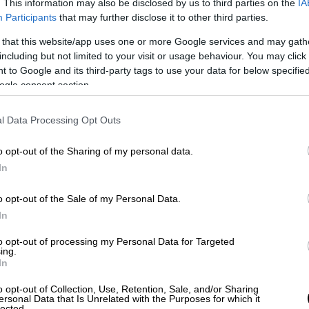
. This information may also be disclosed by us to third parties on the
IA
Οικονομία
|
20.10.2023 23:10
Participants
that may further disclose it to other third parties.
O Standard & Poor's έδωσε
 that this website/app uses one or more Google services and may gath
επενδυτική βαθμίδα -
including but not limited to your visit or usage behaviour. You may click 
Μητσοτάκης: «Αποφασισμένοι να
 to Google and its third-party tags to use your data for below specifi
συνεχίσουμε τις μεταρρυθμίσεις»
ogle consent section.
Ο αμερικανικός οίκος αναβάθμισε το
l Data Processing Opt Outs
αξιόχρεο της Ελλάδας στο ΒΒΒ- από
ΒΒ+ και είναι ο δεύτερος από τους
o opt-out of the Sharing of my personal data.
τέσσερις μεγάλους που προχώρησε
In
στην κίνηση αυτή καθώς είχε
προηγηθεί ο DBRS τον Σεπτέμβριο
o opt-out of the Sale of my Personal Data.
In
to opt-out of processing my Personal Data for Targeted
Οικονομία
|
20.10.2023 23:00
ing.
In
Τουρισμός: Σπιντάρει το «all
inclusive» - Ελλάδα ψηφίζουν τα...
o opt-out of Collection, Use, Retention, Sale, and/or Sharing
ersonal Data that Is Unrelated with the Purposes for which it
πιο γερά πορτοφόλια
lected.