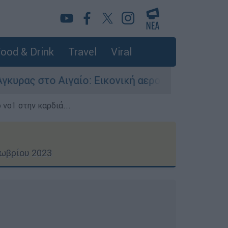
ood & Drink
Travel
Viral
ο: Εικονική αερομαχία ανάμεσα σε ελληνικά και
 νο1 στην καρδιά...
τωβρίου 2023