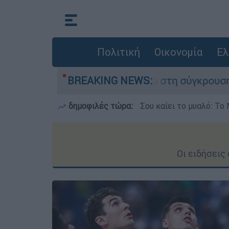
Πολιτική
Οικονομία
Ελ
 έχασε τη ζωή του στη σύγκρουση ελικοπτέρων
BREAKING NEWS:
δημοφιλές τώρα:
Σου καίει το μυαλό: Το 
Οι ειδήσεις