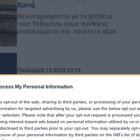
Χανιά
Θα καταγράφονται με τη βοήθεια
τους δεδομένα, όπως συνθήκες
μικροκλίματος και ποιότητα αέρα
Παιδεία
|
20.10.2023 23:15
Παγκόσμια διάκριση για το ΑΠΘ:
20 καθηγητές του τμήματος
ocess My Personal Information
Ιατρικής στο 2% των κορυφαίων
επιστημόνων στον πλανήτη
to opt-out of the sale, sharing to third parties, or processing of your per
formation for targeted advertising by us, please use the below opt-out s
Ποιοι είναι
r selection. Please note that after your opt-out request is processed y
eing interest-based ads based on personal information utilized by us or
disclosed to third parties prior to your opt-out. You may separately opt-
losure of your personal information by third parties on the IAB’s list of