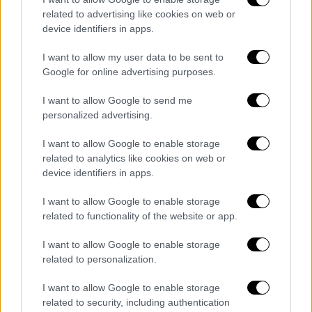
βασίζονται στο διεθνές δίκαιο, καθώς και
related to advertising like cookies on web or
της άμυνάς της».
device identifiers in apps.
Τέλος, υπογράμμισε την
ανάγκη να
I want to allow my user data to be sent to
Google for online advertising purposes.
στηριχθούν οι προσπάθειες του Γενικού
Γραμματέα του ΟΗΕ
για τερματισμό της
I want to allow Google to send me
ρωσικής εισβολής στην Ουκρανία και ειρήνη
personalized advertising.
στη βάση του διεθνούς δικαίου, καθώς και
I want to allow Google to enable storage
για άμεση κατάπαυση πυρός στη Γάζα.
related to analytics like cookies on web or
device identifiers in apps.
I want to allow Google to enable storage
Τα σχολιά σας δημοσιεύονται άμεσα με δική σας ευθύνη. Το
related to functionality of the website or app.
ΕΘΝΟΣ θα παρεμβαίνει και τα προσβλητικά σχόλια θα
διαγράφονται
I want to allow Google to enable storage
related to personalization.
I want to allow Google to enable storage
related to security, including authentication