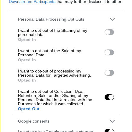
Downstream Participants
that may further disclose it to other
Συνάντηση Κασσελάκη με πρέσβη
third parties.
των ΗΠΑ: Τι συζητήθηκε
Please note that this website/app uses one or more Google
Personal Data Processing Opt Outs
services and may gather and store information including but
not limited to your visit or usage behaviour. You may click to
I want to opt-out of the Sharing of my
personal data.
grant or deny consent to Google and its third-party tags to
Τι συζητήθηκε
Opted In
use your data for below specified purposes in below Google
consent section.
I want to opt-out of the Sale of my
Σύμφωνα με το
σχετικό δελτίο Τύπου του
Personal Data.
κόμματος της αξιωματικής αντιπολίτευσης
,
Opted In
ο κ. Κασσελάκης εξέφρασε τη
στήριξη του
I want to opt-out of processing my
ΣΥΡΙΖΑ-ΠΣ στην προώθηση του Στρατηγικού
Personal Data for Targeted Advertising.
Opted In
Διαλόγου
για τις ελληνοαμερικανικές
σχέσεις, με ιδιαίτερη
έμφαση στην
I want to opt-out of Collection, Use,
Retention, Sale, and/or Sharing of my
οικονομία και την ενέργεια.
Υπογράμμισε ότι
Personal Data that Is Unrelated with the
Purposes for which it was collected.
οι στρατηγικές - αμυντικές σχέσεις των δύο
Opted Out
χωρών πρέπει να αναπτύσσονται σε
αμοιβαία επωφελή βάση
, με απτή στήριξη
Google consents
των θέσεων της Ελλάδας, οι οποίες
I want to allow Google to enable storage