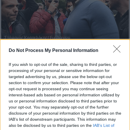
Στέφανος Κασσελάκης/ Εurokinissi
Do Not Process My Personal Information
Προσθέστε το ΕΘΝΟΣ στη Google
If you wish to opt-out of the sale, sharing to third parties, or
processing of your personal or sensitive information for
Με τον
πρέσβη των ΗΠΑ
στην Ελλάδα,
targeted advertising by us, please use the below opt-out
Τζορτζ Τσούνης
, συναντήθηκε σήμερα ο
section to confirm your selection. Please note that after your
πρόεδρος του
ΣΥΡΙΖΑ
ΠΣ,
Στέφανος
opt-out request is processed you may continue seeing
Κασσελάκης.
interest-based ads based on personal information utilized by
us or personal information disclosed to third parties prior to
your opt-out. You may separately opt-out of the further
ΔΙΑΒΑΣΤΕ ΕΠΙΣΗΣ
disclosure of your personal information by third parties on the
IAB’s list of downstream participants. This information may
Πολιτική
|
27.11.2023 19:25
also be disclosed by us to third parties on the
IAB’s List of