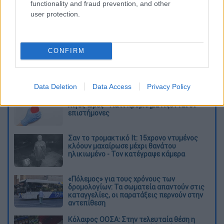
functionality and fraud prevention, and other
user protection.
καταχώρηση
CONFIRM
Διαβάστε ακόμη
Data Deletion
Data Access
Privacy Policy
Δημιούργησαν με AI νέους ιούς μέσα σε
λίγες ώρες - Γιατί προβληματίζονται οι
επιστήμονες
Σαν το τρομακτικό It: 15χρονο ντυμένος
κλόουν μαχαίρωσε μέχρι θανάτου
ηλικιωμένο - Τον κατέγραψε κάμερα
«Πόλεμος» για τους χρόνους των
δρομολογίων: Τα σωματεία απαντούν στις
καταγγελίες, οι παρατάξεις περνούν στην
αντεπίθεση
Κόλαφος ΟΟΣΑ: Στην τελευταία θέση η