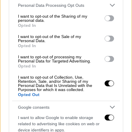
Please note that this website/app uses one or more Google
Personal Data Processing Opt Outs
services and may gather and store information including but
not limited to your visit or usage behaviour. You may click to
I want to opt-out of the Sharing of my
personal data.
grant or deny consent to Google and its third-party tags to
Opted In
use your data for below specified purposes in below Google
consent section.
I want to opt-out of the Sale of my
Personal Data.
Opted In
I want to opt-out of processing my
Personal Data for Targeted Advertising.
Opted In
I want to opt-out of Collection, Use,
Retention, Sale, and/or Sharing of my
Personal Data that Is Unrelated with the
Purposes for which it was collected.
Ελλάδα
|
27.11.2023 23:12
Opted Out
Συμμορία «πουλούσε» έρωτα στα social
media: Πάνω από 200.000 ευρώ η λεία
Google consents
της
I want to allow Google to enable storage
related to advertising like cookies on web or
Οι κατηγορούμενοι μέσω πλατφόρμας
device identifiers in apps.