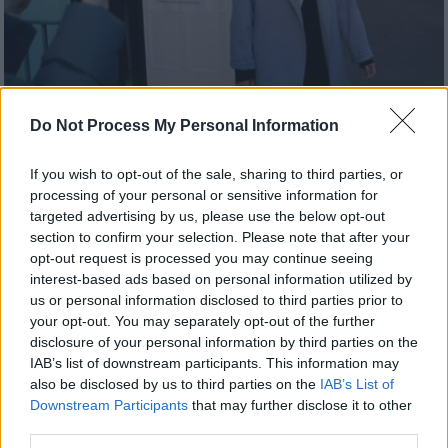
Do Not Process My Personal Information
Κόσμος
|
27.11.2023 23:15
Η Αν Ινταλγκό αποχωρεί από την
If you wish to opt-out of the sale, sharing to third parties, or
πλατφόρμα X: «Το μέσο αυτό έχει
processing of your personal or sensitive information for
εξελιχθεί σε έναν παγκόσμιο υπόνομο»
targeted advertising by us, please use the below opt-out
section to confirm your selection. Please note that after your
Η δήμαρχος του Παρισιού Αν Ινταλγκό
opt-out request is processed you may continue seeing
ανακοίνωσε ότι διαγράφει τον λογαριασμό
interest-based ads based on personal information utilized by
της στην πλατφόρμα του Ιλον Μασκ Χ
us or personal information disclosed to third parties prior to
(κάποτε Twitter), διότι έχει μετατραπεί σε
your opt-out. You may separately opt-out of the further
«τεράστιο παγκόσμιο υπόνομο» και σε
disclosure of your personal information by third parties on the
IAB’s list of downstream participants. This information may
«εργαλείο αποσταθεροποίησης της
also be disclosed by us to third parties on the
IAB’s List of
δημοκρατίας»
Downstream Participants
that may further disclose it to other
third parties.