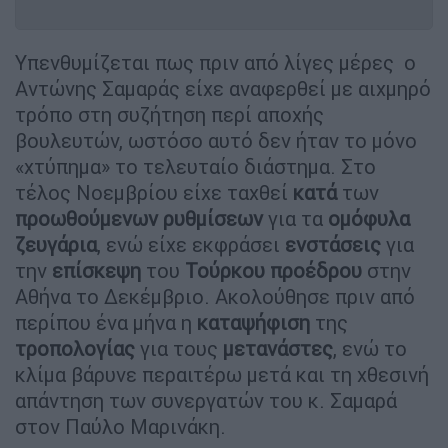
Υπενθυμίζεται πως πριν από λίγες μέρες ο
Αντώνης Σαμαράς είχε αναφερθεί με αιχμηρό
τρόπο στη συζήτηση περί αποχής
βουλευτών, ωστόσο αυτό δεν ήταν το μόνο
«χτύπημα» το τελευταίο διάστημα. Στο
τέλος Νοεμβρίου είχε ταχθεί
κατά
των
προωθούμενων ρυθμίσεων
για τα
ομόφυλα
ζευγάρια
, ενώ είχε εκφράσει
ενστάσεις
για
την
επίσκεψη
του
Τούρκου προέδρου
στην
Αθήνα το Δεκέμβριο. Ακολούθησε πριν από
περίπου ένα μήνα η
καταψήφιση
της
τροπολογίας
για τους
μετανάστες
, ενώ το
κλίμα βάρυνε περαιτέρω μετά και τη χθεσινή
απάντηση των συνεργατών του κ. Σαμαρά
στον Παύλο Μαρινάκη.