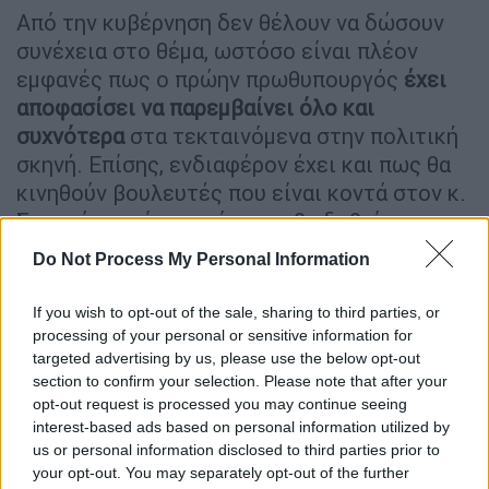
Από την κυβέρνηση δεν θέλουν να δώσουν
συνέχεια στο θέμα, ωστόσο είναι πλέον
εμφανές πως ο πρώην πρωθυπουργός
έχει
αποφασίσει να παρεμβαίνει όλο και
συχνότερα
στα τεκταινόμενα στην πολιτική
σκηνή. Επίσης, ενδιαφέρον έχει και πως θα
κινηθούν βουλευτές που είναι κοντά στον κ.
Σαμαρά και μία … πρόγευση θα δοθεί στην
ψηφοφορία για τον γάμο των ομόφυλων
Do Not Process My Personal Information
ζευγαριών.
If you wish to opt-out of the sale, sharing to third parties, or
Τι έγινε στο γαλάζιο «φροντιστήριο»
processing of your personal or sensitive information for
targeted advertising by us, please use the below opt-out
Η προσπάθεια της κυβέρνησης να αυξηθεί ο
section to confirm your selection. Please note that after your
opt-out request is processed you may continue seeing
αριθμός των
γαλάζιων «ναι»
εντείνεται και
interest-based ads based on personal information utilized by
το ενδιαφέρον στρέφεται στους βουλευτές-
us or personal information disclosed to third parties prior to
κυρίως από την περιφέρεια-που είναι
your opt-out. You may separately opt-out of the further