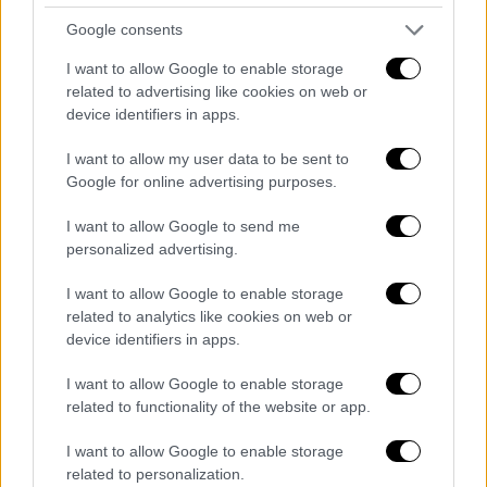
και σε συγκεκριμένα παραδείγματα.
Google consents
O υπουργός Επικρατείας άκουσε τους
I want to allow Google to enable storage
προβληματισμούς που διατύπωσαν
related to advertising like cookies on web or
device identifiers in apps.
βουλευτές. Αυτό πάντως που σημείωσε
είναι πως
πρόκειται για μια ρύθμιση που έχει
I want to allow my user data to be sent to
ως στόχο να δώσει
ίδια
δικαιώματα
στα
Google for online advertising purposes.
παιδιά.
I want to allow Google to send me
Μπροστά βγήκε και o
/Αδωνις Γεωργιάδης
-
personalized advertising.
που εκτιμάται πως είναι ένα πρόσωπο που
I want to allow Google to enable storage
μπορεί να μιλήσει σε ένα πιο παραδοσιακό
related to analytics like cookies on web or
ακροατήριο - ο οποίος σημείωσε πως
δεν
device identifiers in apps.
βλέπει κανένα λόγο για να μην ψηφιστεί το
I want to allow Google to enable storage
νομοσχέδιο
. Η ενημέρωση στην Πειραιώς
related to functionality of the website or app.
κράτησε περίπου 2.5 ώρες και τον λόγο
πήρε η καθηγήτρια Αστικού Δικαίου
I want to allow Google to enable storage
Κατερίνα Φουνταδάκη, που απάντησε
related to personalization.