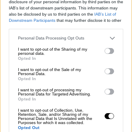
αναποφάσιστοι. Χθες για τις προωθούμενες
disclosure of your personal information by third parties on the
IAB’s list of downstream participants. This information may
αλλαγές υπήρξε
ενημέρωση περίπου 60
also be disclosed by us to third parties on the
IAB’s List of
βουλευτών
από τον υπουργό Επικρατείας
Downstream Participants
that may further disclose it to other
Άκη Σκέρτσο και θα ακολουθήσει
σήμερα
ένα
third parties.
δεύτερο γκρουπ βουλευτών
. Πάντως, και
Please note that this website/app uses one or more Google
Personal Data Processing Opt Outs
μετά τη χθεσινή συνεδρίαση βουλευτές που
services and may gather and store information including but
έχουν διαφωνήσει με τη ρύθμιση, φαίνεται
not limited to your visit or usage behaviour. You may click to
I want to opt-out of the Sharing of my
personal data.
πως
επιμένουν στις απόψεις τους.
grant or deny consent to Google and its third-party tags to
Opted In
use your data for below specified purposes in below Google
Σύμφωνα με πληροφορίες ο Άκης Σκέρτσος
consent section.
I want to opt-out of the Sale of my
Personal Data.
υπενθύμισε πως ο Κωνσταντίνος
Opted In
Καραμανλής είχε πει πως «ανήκουμε στη
I want to opt-out of processing my
Δύση», κάτι που αφορά τη χώρα οικονομικά,
Personal Data for Targeted Advertising.
πολιτικά αλλά και πολιτιστικά. Από την
Opted In
κυβέρνηση επισημαίνεται μάλιστα πως
I want to opt-out of Collection, Use,
ανάλογες ρυθμίσεις (με αυτές που
Retention, Sale, and/or Sharing of my
Personal Data that Is Unrelated with the
προβλέπονται στο νομοσχέδιο) ισχύουν σε
Purposes for which it was collected.
Opted Out
σειρά άλλων ευρωπαϊκών κρατών και γίνεται