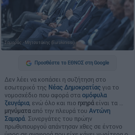
Σαμαράς - Μητσοτάκης (Eurokinissi)
Προσθέστε το ΕΘΝΟΣ στη Google
Δεν λέει να κοπάσει η συζήτηση στο
εσωτερικό της
Νέας Δημοκρατίας
για το
νομοσχέδιο που αφορά στα
ομόφυλα
ζευγάρια
, ενώ όλο και πιο
ηχηρά
είναι τα …
μηνύματα
από την πλευρά του
Αντώνη
Σαμαρά
. Συνεργάτες του πρώην
πρωθυπουργού απάντησαν χθες σε έντονο
ύφος σε αναφορά που είχε κάνει νωρίτερα ο