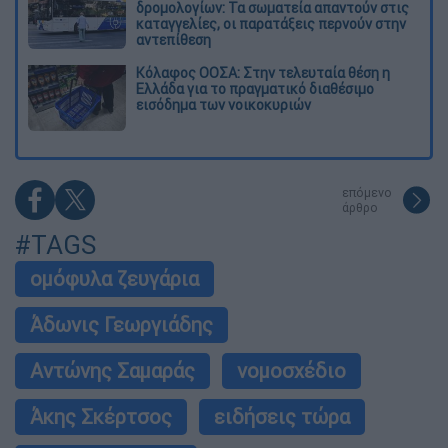
δρομολογίων: Τα σωματεία απαντούν στις
καταγγελίες, οι παρατάξεις περνούν στην
αντεπίθεση
Κόλαφος ΟΟΣΑ: Στην τελευταία θέση η
Ελλάδα για το πραγματικό διαθέσιμο
εισόδημα των νοικοκυριών
επόμενο
άρθρο
#TAGS
ομόφυλα ζευγάρια
Άδωνις Γεωργιάδης
Αντώνης Σαμαράς
νομοσχέδιο
Άκης Σκέρτσος
ειδήσεις τώρα