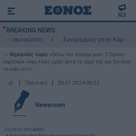
BREAKING NEWS:
αυαγοσώστη
Συναγερμός στην Κάρπαθο: Βρέ
δημοφιλές τώρα:
«Θέλω τον πατέρα μου»: 27χρονη
παρέσυρε νύφη λίγες ώρες μετά το γάμο της και ζητούσε
να πάει σπίτι...
┋
Πολιτική
┋
20.01.2024 08:53
Newsroom
Ενότητες στο άρθρο:
📌 Η πρώτη μέρα έκλεισε με χορό και τραγούδι