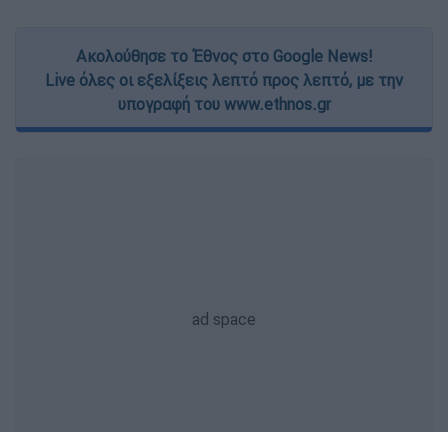
Ακολούθησε το Έθνος στο Google News!
Live όλες οι εξελίξεις λεπτό προς λεπτό, με την
υπογραφή του www.ethnos.gr