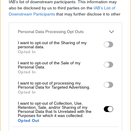
IAB’s list of downstream participants. This information may
also be disclosed by us to third parties on the
IAB’s List of
Η δεύτερη μέρα και τι αναμένεται
Downstream Participants
that may further disclose it to other
third parties.
Σήμερα
οι
εργασίες
της Κ.Ο. θα ξεκινήσουν
στις
8:15 π.μ.
και με εξαίρεση ένα ελαφρύ
Please note that this website/app uses one or more Google
Personal Data Processing Opt Outs
services and may gather and store information including but
δίωρο γεύμα το μεσημέρι θα ολοκληρωθούν
not limited to your visit or usage behaviour. You may click to
I want to opt-out of the Sharing of my
το βράδυ στις 20:30.
personal data.
grant or deny consent to Google and its third-party tags to
Opted In
use your data for below specified purposes in below Google
Η κοινοβουλευτική ομάδα θα
δειπνήσει
consent section.
I want to opt-out of the Sale of my
σήμερα σε εστιατόριο του νησιού και την
Personal Data.
Opted In
Κυριακή τόσο οι βουλευτές όσο και ο
πρόεδρος του ΣΥΡΙΖΑ θα αναχωρήσουν για
I want to opt-out of processing my
Personal Data for Targeted Advertising.
την Αθήνα.
Opted In
Σήμερα, Σάββατο, αναμένονται αναλυτικές
I want to opt-out of Collection, Use,
Retention, Sale, and/or Sharing of my
παρουσιάσεις του αρμόδιου τομεάρχη για
Personal Data that Is Unrelated with the
την οικονομία,
Νίκου Παππά
όπως και του
Purposes for which it was collected.
Opted Out
Χρήστου Γιαννούλη
για θέματα ανάπτυξης. Ο