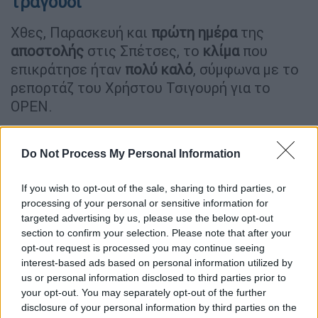
τραγούδι
Χθες, Παρασκευή και
πρώτη ημέρα
της
αποστολής
στις Σπέτσες, το
κλίμα
που
επικράτησε ήταν
πολύ καλό
, σύμφωνα με το
ρεπορτάζ του Χρήστου Τσιγουρή για το
OPEN.
Άλλωστε, πρόκειται για μία
άσκηση
συνύπαρξης
και
συνεργασίας
, κάτι που έως
Do Not Process My Personal Information
έναν βαθμό πετυχαίνει.
If you wish to opt-out of the sale, sharing to third parties, or
Βουλευτές, μετά την ολοκλήρωση της
processing of your personal or sensitive information for
targeted advertising by us, please use the below opt-out
πρώτης ημέρας, έκαναν λόγο για μία
section to confirm your selection. Please note that after your
διαφορετική
και
παραγωγική συνεδρίαση
.
opt-out request is processed you may continue seeing
Μάλιστα, στο τέλος της βραδιάς ο Στέφανος
interest-based ads based on personal information utilized by
Κασσελάκης παραχώρησε δείπνο και κάποιες
us or personal information disclosed to third parties prior to
πληροφορίες λένε πως
τραγούδησαν
και
your opt-out. You may separately opt-out of the further
disclosure of your personal information by third parties on the
χόρεψαν!