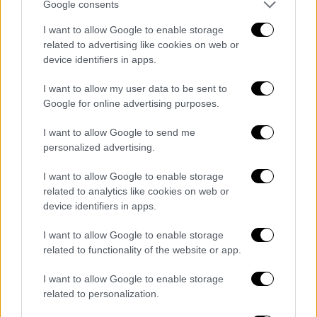
κοινοβουλευτικός εκπρόσωπος του ΣΥΡΙΖΑ
Google consents
θα αναφερθεί στην οικονομική πολιτική της
I want to allow Google to enable storage
ΝΔ, σημειώνοντας ότι οι κυβερνητικές
related to advertising like cookies on web or
παρεμβάσεις κινούνται στη γραμμή
device identifiers in apps.
υλοποίησης του σχεδίου Πισσαρίδη για
I want to allow my user data to be sent to
εκκαθάριση της αγοράς και την κοινωνίας.
Google for online advertising purposes.
Αναμένεται να υπογραμμίσει πως «είμαστε
32οι στους 36 στην ανάπτυξη, πληρώνουμε 7
I want to allow Google to send me
δισ. περισσότερο ΦΠΑ από το 2021, χάνουμε
personalized advertising.
40 δισ. από την πώληση των μετοχών των
I want to allow Google to enable storage
τραπεζών. Προτείνουμε αύξηση μισθών,
related to analytics like cookies on web or
μείωση ΦΠΑ, προοδευτικό φορολογικό
device identifiers in apps.
συντελεστή για φυσικά και νομικά
I want to allow Google to enable storage
πρόσωπα». Ο Νίκος Παππάς θα πει επίσης
related to functionality of the website or app.
ότι «τα
μεγάλα προβλήματα
απαιτούν
προοδευτικές απαντήσεις. Για την
I want to allow Google to enable storage
αντιμετώπιση της ακρίβειας και του χρέους,
related to personalization.
για διαφάνεια και δικαιοσύνη στη