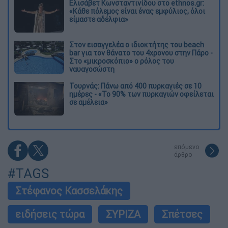
Ελισάβετ Κωνσταντινίδου στο ethnos.gr:
«Κάθε πόλεμος είναι ένας εμφύλιος, όλοι
είμαστε αδέλφια»
Στον εισαγγελέα ο ιδιοκτήτης του beach
bar για τον θάνατο του 4χρονου στην Πάρο -
Στο «μικροσκόπιο» ο ρόλος του
ναυαγοσώστη
Τουρνάς: Πάνω από 400 πυρκαγιές σε 10
ημέρες - «Το 90% των πυρκαγιών οφείλεται
σε αμέλεια»
επόμενο
άρθρο
#TAGS
Στέφανος Κασσελάκης
ειδήσεις τώρα
ΣΥΡΙΖΑ
Σπέτσες