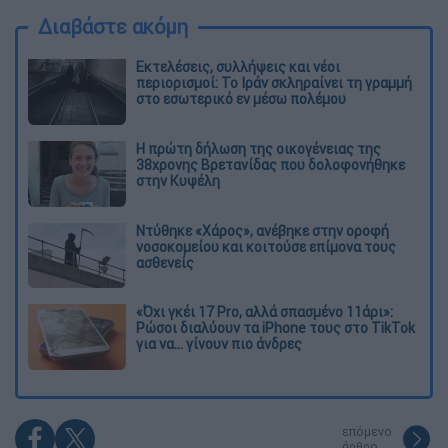
Διαβάστε ακόμη
Εκτελέσεις, συλλήψεις και νέοι
περιορισμοί: Το Ιράν σκληραίνει τη γραμμή
στο εσωτερικό εν μέσω πολέμου
Η πρώτη δήλωση της οικογένειας της
38χρονης Βρετανίδας που δολοφονήθηκε
στην Κυψέλη
Ντύθηκε «Χάρος», ανέβηκε στην οροφή
νοσοκομείου και κοιτούσε επίμονα τους
ασθενείς
«Όχι γκέι 17 Pro, αλλά σπασμένο 11άρι»:
Ρώσοι διαλύουν τα iPhone τους στο TikTok
για να... γίνουν πιο άνδρες
επόμενο
άρθρο