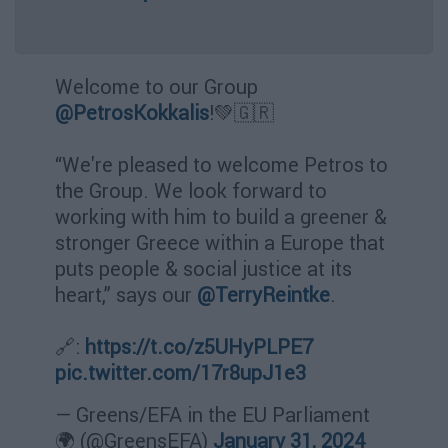
Welcome to our Group
@PetrosKokkalis
!💚🇬🇷
“We're pleased to welcome Petros to
the Group. We look forward to
working with him to build a greener &
stronger Greece within a Europe that
puts people & social justice at its
heart,” says our
@TerryReintke
.
🔗:
https://t.co/z5UHyPLPE7
pic.twitter.com/17r8upJ1e3
— Greens/EFA in the EU Parliament
🌍 (@GreensEFA)
January 31, 2024