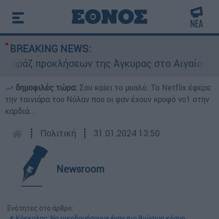
BREAKING NEWS:
ζ προκλήσεων της Άγκυρας στο Αιγαίο: Εικονική
δημοφιλές τώρα:
Σου καίει το μυαλό: Το Netflix έφερε
την ταινιάρα του Νόλαν που οι φαν έχουν κρυφό νο1 στην
καρδιά...
┋
Πολιτική
┋
31.01.2024 13:50
Newsroom
Ενότητες στο άρθρο:
📌 Κόκκαλης: Nα οικοδομήσουμε έναν πιο βιώσιμο κόσμο