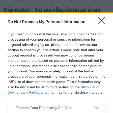
Κόκκαλης: Nα οικοδομήσουμε έναν
πιο βιώσιμο κόσμο
Do Not Process My Personal Information
Με τη σειρά του ο κ. Κόκκαλης ανέφερε:
«Σήμερα, μαζί με την Ομάδα των Πρασίνων
If you wish to opt-out of the sale, sharing to third parties, or
processing of your personal or sensitive information for
έχουμε την ευκαιρία να παίξουμε τον ρόλο
targeted advertising by us, please use the below opt-out
μας για μια πιο πράσινη, πιο ασφαλή Ευρώπη.
section to confirm your selection. Please note that after your
Οφείλουμε στη νεολαία και στο μέλλον της
opt-out request is processed you may continue seeing
Ελλάδας να αναλάβουμε τολμηρές ενέργειες
interest-based ads based on personal information utilized by
us or personal information disclosed to third parties prior to
και να οικοδομήσουμε έναν πιο βιώσιμο
your opt-out. You may separately opt-out of the further
κόσμο
. Η νεότερη γενιά έχει δίκιο που
disclosure of your personal information by third parties on the
ανησυχεί για το πώς θα είναι η ζωή της τα
IAB’s list of downstream participants. This information may
επόμενα χρόνια.
Θα εργαστώ για να
also be disclosed by us to third parties on the
IAB’s List of
ενισχύσω και να φέρω συνοχή στο κίνημα
Downstream Participants
that may further disclose it to other
third parties.
των Πρασίνων στην Ελλάδα και να
συμμετάσχω στη μάχη των Πρασίνων-EFA για
Please note that this website/app uses one or more Google
Personal Data Processing Opt Outs
services and may gather and store information including but