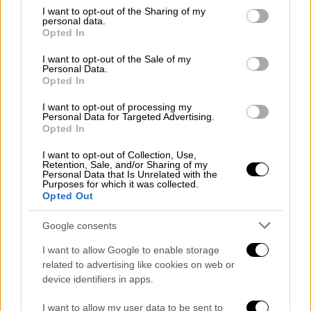
μια ουσιαστική μεταρρύθμιση των
not limited to your visit or usage behaviour. You may click to
I want to opt-out of the Sharing of my
δημοσιονομικών κανόνων προκειμένου να
personal data.
grant or deny consent to Google and its third-party tags to
Opted In
μετασχηματιστεί η οικονομία μας, έτσι ώστε
use your data for below specified purposes in below Google
να είναι βιώσιμη και να ανταποκρίνεται στις
consent section.
I want to opt-out of the Sale of my
Personal Data.
ελπίδες των πολιτών μας».
Opted In
«Η λύση δεν μπορεί να είναι μια από
I want to opt-out of processing my
Personal Data for Targeted Advertising.
τα ίδια» - Την Πέμπτη 8 Φεβρουάριου
Opted In
ο απολογισμός της θητείας του
I want to opt-out of Collection, Use,
Retention, Sale, and/or Sharing of my
Ο Ευρωβουλευτής σε δήλωση του, επίσης,
Personal Data that Is Unrelated with the
Purposes for which it was collected.
επισημαίνει «πριν λίγο, προσχώρησα στην
Opted Out
ομάδα των Πρασίνων στην Ευρωβουλή,
ενόψει και των ερχόμενων εκλογών του
Google consents
Ιουνίου για το Ευρωπαϊκό Κοινοβούλιο.
I want to allow Google to enable storage
Τους ευχαριστώ πολύ για την εμπιστοσύνη
related to advertising like cookies on web or
τους και δεσμεύομαι πως θα δώσω αυτόν
device identifiers in apps.
τον αγώνα με όλες μου τις δυνάμεις.Σε έναν
I want to allow my user data to be sent to