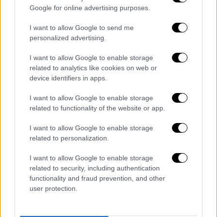
κόσμο που γεννάει
αλλεπάλληλες κρίσεις
,
Google for online advertising purposes.
δεν μπορούμε να συνεχίσουμε στο ίδιο
μοντέλο
και να
περιμένουμε διαφορετικά
I want to allow Google to send me
personalized advertising.
αποτελέσματα
. Ούτε επιτρέπεται κάθε κρίση
να γίνεται ευκαιρία για πολύ λίγους και
I want to allow Google to enable storage
κατάρα για όλους τους υπόλοιπους. Είμαστε
related to analytics like cookies on web or
ενάντια στο οικονομικό δόγμα του χθες που
device identifiers in apps.
έχει καταρρακώσει και την κοινωνία και την
I want to allow Google to enable storage
φύση».
related to functionality of the website or app.
«
Η Πράσινη πολιτική θέλει να αλλάξει το
I want to allow Google to enable storage
σύστημα
. Επαναφέρει ως κεντρική την
related to personalization.
έννοια του δημόσιου αγαθού - στην ενέργεια,
I want to allow Google to enable storage
στις υποδομές, στη στέγη, στην υγεία, στην
related to security, including authentication
παιδεία, στο νερό, στις πλατείες, στην
functionality and fraud prevention, and other
πρόσβαση στον καθαρό αέρα και υγιεινή
user protection.
τροφή, στις μετακινήσεις. Σήμερα, σε
διεθνές και ευρωπαϊκό επίπεδο,
έχουμε την