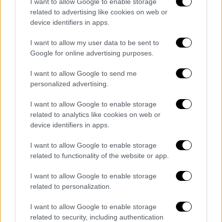
I want to allow Google to enable storage
related to advertising like cookies on web or
device identifiers in apps.
I want to allow my user data to be sent to
Google for online advertising purposes.
I want to allow Google to send me
personalized advertising.
I want to allow Google to enable storage
related to analytics like cookies on web or
device identifiers in apps.
I want to allow Google to enable storage
related to functionality of the website or app.
Κόσμος
|
03.12.2023 21:07
I want to allow Google to enable storage
Γιόσκα Φίσερ: Ο ιστορικός ηγέτης των
related to personalization.
Πρασίνων προτείνει - «Η Ευρώπη να
εξοπλιστεί με πυρηνικά, εκβιάζει ο
I want to allow Google to enable storage
related to security, including authentication
Πούτιν»