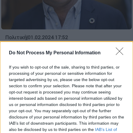
Πολιτική
|
01.02.2024 17:52
Κόκκαλης: «Όταν τα τρακτέρ φτάνουν
στο Ευρωκοινοβούλιο, κάτι έχουμε κάνει
Do Not Process My Personal Information
λάθος» - Χρειάζονται «ριζοσπαστικές
If you wish to opt-out of the sale, sharing to third parties, or
αλλαγές»
processing of your personal or sensitive information for
Προειδοποιεί πως αν τα κράτη δεν πείσουν
targeted advertising by us, please use the below opt-out
ότι δουλεύουν για τους πολίτες, η
section to confirm your selection. Please note that after your
opt-out request is processed you may continue seeing
Ακροδεξιά θα εκτιναχθεί στα ύψη στις
interest-based ads based on personal information utilized by
επερχόμενες ευρωεκλογές
us or personal information disclosed to third parties prior to
your opt-out. You may separately opt-out of the further
disclosure of your personal information by third parties on the
IAB’s list of downstream participants. This information may
also be disclosed by us to third parties on the
IAB’s List of