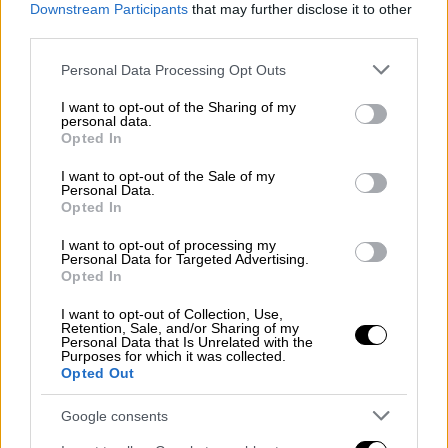
Downstream Participants
that may further disclose it to other
third parties.
Please note that this website/app uses one or more Google
Personal Data Processing Opt Outs
services and may gather and store information including but
not limited to your visit or usage behaviour. You may click to
I want to opt-out of the Sharing of my
personal data.
grant or deny consent to Google and its third-party tags to
Opted In
use your data for below specified purposes in below Google
consent section.
I want to opt-out of the Sale of my
Personal Data.
Opted In
I want to opt-out of processing my
Πολιτική
|
31.01.2024 13:50
Personal Data for Targeted Advertising.
Opted In
Στους «Πράσινους» προσχώρησε ο
Πέτρος Κόκκαλης - Το μήνυμά του
I want to opt-out of Collection, Use,
Retention, Sale, and/or Sharing of my
Personal Data that Is Unrelated with the
«Οφείλουμε στη νεολαία και στο μέλλον της
Purposes for which it was collected.
Ελλάδας να αναλάβουμε τολμηρές ενέργειες
Opted Out
και να οικοδομήσουμε έναν πιο βιώσιμο
Google consents
κόσμο», τόνισε ο κ. Κόκκαλης