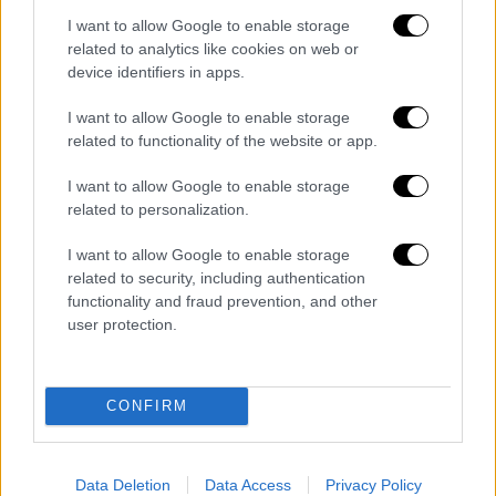
I want to allow Google to enable storage
related to analytics like cookies on web or
device identifiers in apps.
I want to allow Google to enable storage
related to functionality of the website or app.
I want to allow Google to enable storage
related to personalization.
I want to allow Google to enable storage
related to security, including authentication
Πολιτική
|
17.11.2024 22:31
functionality and fraud prevention, and other
user protection.
Νέα Δημοκρατία: Η επόμενη ημέρα μετά
τη διαγραφή Σαμαρά – «Φουντώνουν» τα
σενάρια για νέο κόμμα από τον πρώην
CONFIRM
πρωθυπουργό
Πολλά είναι τα ερωτήματα που ανακύπτουν
μετά τη διαγραφή του πρώην
Data Deletion
Data Access
Privacy Policy