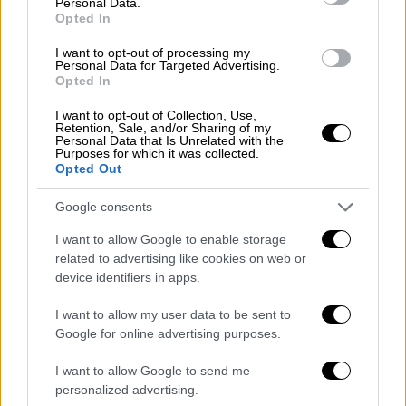
Personal Data.
Opted In
I want to opt-out of processing my
Personal Data for Targeted Advertising.
Opted In
I want to opt-out of Collection, Use,
Retention, Sale, and/or Sharing of my
Personal Data that Is Unrelated with the
Purposes for which it was collected.
Opted Out
Google consents
Αθλητισμός
|
17.11.2024 22:36
Basket League: Πέρασε απ' την έδρα του
I want to allow Google to enable storage
related to advertising like cookies on web or
ΠΑΟΚ με διαφορά 30 πόντων ο
device identifiers in apps.
Ολυμπιακός
I want to allow my user data to be sent to
Ο Ολυμπιακός νίκησε με 90-60 τον ΠΑΟΚ
Google for online advertising purposes.
I want to allow Google to send me
personalized advertising.