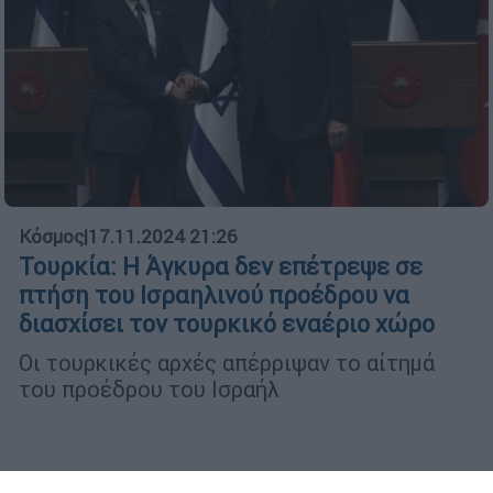
Κόσμος
|
17.11.2024 21:26
Τουρκία: Η Άγκυρα δεν επέτρεψε σε
πτήση του Ισραηλινού προέδρου να
διασχίσει τον τουρκικό εναέριο χώρο
Οι τουρκικές αρχές απέρριψαν το αίτημά
του προέδρου του Ισραήλ