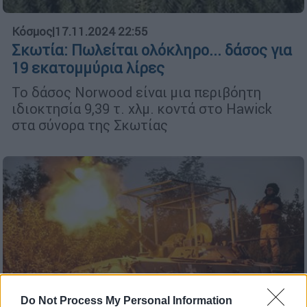
Κόσμος
|
17.11.2024 22:55
Σκωτία: Πωλείται ολόκληρο... δάσος για
19 εκατομμύρια λίρες
Το δάσος Norwood είναι μια περιβόητη
ιδιοκτησία 9,39 τ. χλμ. κοντά στο Hawick
στα σύνορα της Σκωτίας
Do Not Process My Personal Information