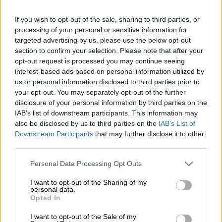
If you wish to opt-out of the sale, sharing to third parties, or
processing of your personal or sensitive information for
targeted advertising by us, please use the below opt-out
Κόσμος
|
17.11.2024 22:43
section to confirm your selection. Please note that after your
opt-out request is processed you may continue seeing
ΗΠΑ: Τι σηματοδοτεί η απόφαση
interest-based ads based on personal information utilized by
Μπάιντεν για τη χρήση όπλων μεγάλου
us or personal information disclosed to third parties prior to
βεληνεκούς από την Ουκρανία κατά της
your opt-out. You may separately opt-out of the further
Ρωσίας – Οι επικρίσεις Τραμπ και οι
disclosure of your personal information by third parties on the
IAB’s list of downstream participants. This information may
απειλές Πούτιν
also be disclosed by us to third parties on the
IAB’s List of
Οι ΗΠΑ επέτρεψαν στους Ουκρανούς τη
Downstream Participants
that may further disclose it to other
χρήση αμερικανικών πυραύλων μεγάλου
third parties.
βεληνεκούς
Please note that this website/app uses one or more Google
Personal Data Processing Opt Outs
services and may gather and store information including but
not limited to your visit or usage behaviour. You may click to
I want to opt-out of the Sharing of my
personal data.
grant or deny consent to Google and its third-party tags to
Opted In
use your data for below specified purposes in below Google
consent section.
I want to opt-out of the Sale of my