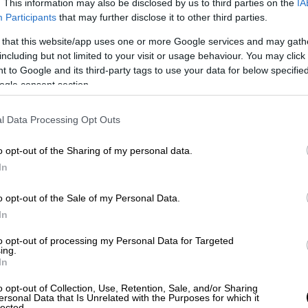
. This information may also be disclosed by us to third parties on the
IA
δύνους. Ο Θανάσης
Θεοχαρόπουλος
, για
Participants
that may further disclose it to other third parties.
., είχε υποστηρίξει πως το καταστατικό του
 that this website/app uses one or more Google services and may gath
λογές μόνο στην περίπτωση που οι εκλογές
including but not limited to your visit or usage behaviour. You may click 
 είχε προειδοποιήσει πως είναι πιθανόν να
 to Google and its third-party tags to use your data for below specifi
s, χωρίς πολιτικό πρόσημο.
ogle consent section.
l Data Processing Opt Outs
σία που τελικά επιλεγεί, αρκετοί στην
o opt-out of the Sharing of my personal data.
ρωψηφοδέλτιο τελικά θα προκύψει μετά
In
ς εσωκομματικές ομάδες. Οι συσχετισμοί
λωθούν καθαρά στο προσεχές
έκτακτο
o opt-out of the Sale of my Personal Data.
In
 οργάνων έχει μετατεθεί για αργότερα. Εξ
ακές διαβουλεύσεις και για «κυνήγι»
to opt-out of processing my Personal Data for Targeted
ing.
 οι ομάδες εντός του ΣΥΡΙΖΑ.
In
α
«
σπρώξουν
»
συγκεκριμένους υποψηφίους
o opt-out of Collection, Use, Retention, Sale, and/or Sharing
ε να έχουν προβάδισμα για την κατάληψη
ersonal Data that Is Unrelated with the Purposes for which it
lected.