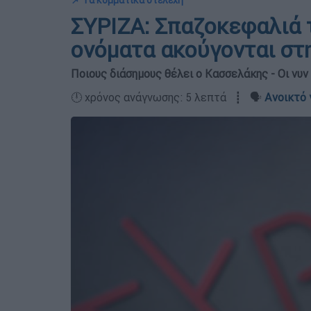
📌 Τα κομματικά στελέχη
ΣΥΡΙΖΑ: Σπαζοκεφαλιά 
ονόματα ακούγονται σ
Ποιους διάσημους θέλει ο Κασσελάκης - Οι ν
🕛 χρόνος ανάγνωσης: 5 λεπτά ┋ 🗣️
Ανοικτό 