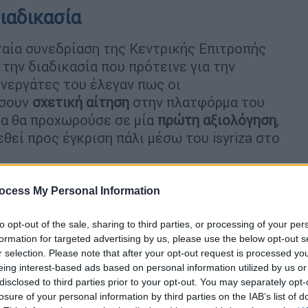
ιαδικασία
αία συνεδρίαση της Κεντρικής Επιτροπής
 την διαδικασία που πρότεινε για την
νεργάτες του έλεγαν πως οι
έσουν
σχετική αίτηση
στην πλατφόρμα του
εία θα προχωρούσε σε μία
πρώτη αξιολόγηση
,
θεί προς έγκριση πάλι μέσω του isyriza στο
ι εδώ και λίγες ημέρες, γεγονός που όμως
ocess My Personal Information
ερα έξω από τα κομματικά όρια. Η
 κάποιες υποψηφιότητες
και θα κληθεί να
to opt-out of the sale, sharing to third parties, or processing of your per
κριματικών εκλογών. Παραμένει άγνωστο
formation for targeted advertising by us, please use the below opt-out s
r selection. Please note that after your opt-out request is processed y
σωκομματικού δημοψηφίσματος ή εκλογής ή
eing interest-based ads based on personal information utilized by us or
ιακό ή πανελλαδικό επίπεδο.
disclosed to third parties prior to your opt-out. You may separately opt-
losure of your personal information by third parties on the IAB’s list of
υ
θεωρούν πως η διαδικασία είναι