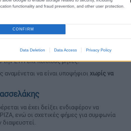
ω. Μιλάω για τους σοσιαλιστές και δεν
cation functionality and fraud prevention, and other user protection.
του λοιπόν, θα κριθεί από τις συνεδριακές
άχιστον εμείνει στη θέση του αυτή.
ουλευτής
που «φλερτάρει» με τον ΣΥΡΙΖΑ.
CONFIRM
ου έχει διαγραφεί από τη ΝΔ εδώ και δυο
ης Κουμουνδούρου βλέπει «άνοιγμα» στην
Data Deletion
Data Access
Privacy Policy
ς ανήκει στον ομάδα των Φιλελεύθερων
ό την ΕΥΠ επί πολλούς μήνες.
ς αναμένεται να είναι υποψήφιοι
χωρίς να
Κασσελάκης
έρεται να έχει δείξει ενδιαφέρον να
ΡΙΖΑ, ενώ οι σχετικές φήμες για συμφωνία
ν διαψευστεί.