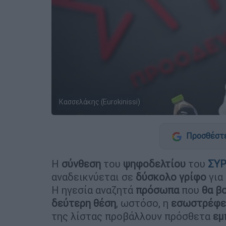
Κασσελάκης (Eurokinissi)
Προσθέστε
Η
σύνθεση
του
ψηφοδελτίου
του
ΣΥΡ
αναδεικνύεται σε
δύσκολο γρίφο
για
Η ηγεσία αναζητά
πρόσωπα
που
θα β
δεύτερη
θέση
, ωστόσο, η
εσωστρέφε
της λίστας προβάλλουν πρόσθετα
εμ