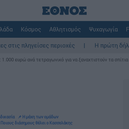
λάδα
Κόσμος
Αθλητισμός
Ψυχαγωγία
F
γείσες περιοχές
Η πρώτη δήλωση της οικ
1.000 ευρώ ανά τετραγωνικό για να ξαναχτιστούν τα σπίτια
αδικασία
📌 Η μάχη των ομάδων
 Ποιους διάσημους θέλει ο Κασσελάκης