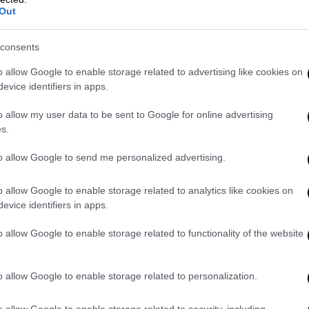
εται πως ο ΣΥΡΙΖΑ, εάν επιβεβαιωθούν οι
Out
τέσσερις ευρωβουλευτές, από έξι που είχε
consents
 θέλουν επανεκλογή
o allow Google to enable storage related to advertising like cookies on
evice identifiers in apps.
βανίτης
, οι δύο ευρωβουλευτές που έχουν
o allow my user data to be sent to Google for online advertising
ναι
ξανά υποψήφιοι
. Η μεν πρώτη στήριξε
s.
ια την προεδρία του ΣΥΡΙΖΑ, στον βαθμό
to allow Google to send me personalized advertising.
Κουμουνδούρου για τα επινίκια το βράδυ
όμματος.
o allow Google to enable storage related to analytics like cookies on
evice identifiers in apps.
τη
, η
υπόθεση
είναι πιο
περιπλεγμένη
.
4) είχε κληθεί να σχολιάσει την
πρόταση
o allow Google to enable storage related to functionality of the website
πουλου
για ένταξη των ευρωβουλευτές του
ημοκρατών. «Αν αυτή η πρόταση έρθει στο
o allow Google to enable storage related to personalization.
 θα γίνω απλώς ένα μέλος του κόμματος.
ας, ευρωβουλευτής μιας ομάδας την οποία
o allow Google to enable storage related to security, including