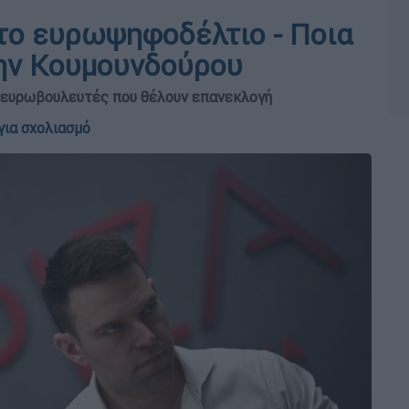
το ευρωψηφοδέλτιο - Ποια
την Κουμουνδούρου
υν ευρωβουλευτές που θέλουν επανεκλογή
για σχολιασμό