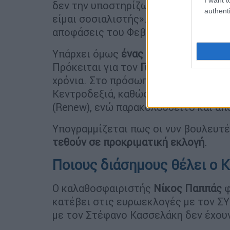
δεν την υποστηρίζω, δεν την πιστεύ
authenti
είμαι σοσιαλιστής». Η υποψηφιότητά 
αποφάσεις του Φεβρουαρίου, αν τουλ
Υπάρχει όμως
ένας ακόμα νυν ευρωβ
Πρόκειται για τον
Γιώργο Κύρτσο
, π
χρόνια. Στο πρόσωπό του η ηγεσία τ
Κεντροδεξιά, καθώς ο ευρωβουλευτή
(Renew), ενώ παρακολουθείτο και απ
Υπογραμμίζεται πως οι νυν βουλευτέ
τεθούν σε προκριματική εκλογή
.
Ποιους διάσημους θέλει ο 
Ο καλαθοσφαιριστής
Νίκος Παππάς
φ
κατέβει στις ευρωεκλογές με τον ΣΥ
με τον Στέφανο Κασσελάκη δεν έχου