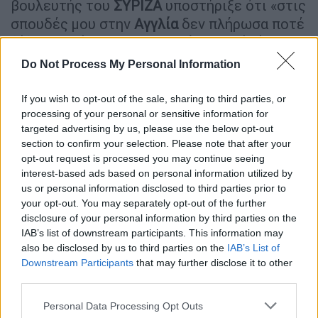
βουλευτής του
ΣΥΡΙΖΑ
υποστήριξε ότι «στις
σπουδές μου στην
Αγγλία
δεν πλήρωσα ποτέ
δίδακτρα, όλα τα πανεπιστήμια εκεί είναι
δημόσια».
Do Not Process My Personal Information
If you wish to opt-out of the sale, sharing to third parties, or
ΔΙΑΒΑΣΤΕ ΕΠΙΣΗΣ
processing of your personal or sensitive information for
targeted advertising by us, please use the below opt-out
Πολιτική
|
06.02.2024 10:18
section to confirm your selection. Please note that after your
Ο Κασσελάκης ανακοίνωσε το πρώτο
opt-out request is processed you may continue seeing
think tank Παιδείας: Οι επιστήμονες
interest-based ads based on personal information utilized by
που το απαρτίζουν
us or personal information disclosed to third parties prior to
your opt-out. You may separately opt-out of the further
disclosure of your personal information by third parties on the
IAB’s list of downstream participants. This information may
also be disclosed by us to third parties on the
IAB’s List of
Λίγο αργότερα, μετά την εντύπωση που
Downstream Participants
that may further disclose it to other
προκάλεσε η θέση του, προέβη σε
third parties.
διευκρίνιση ότι τα δίδακτρα «θα πρέπει να
Please note that this website/app uses one or more Google
Personal Data Processing Opt Outs
είναι η έσχατη λύση στην περίπτωση που
services and may gather and store information including but