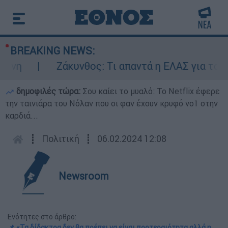
BREAKING NEWS:
η
Ζάκυνθος: Τι απαντά η ΕΛΑΣ για τους 8 
δημοφιλές τώρα:
Σου καίει το μυαλό: Το Netflix έφερε
την ταινιάρα του Νόλαν που οι φαν έχουν κρυφό νο1 στην
καρδιά...
┋
Πολιτική
┋
06.02.2024 12:08
Newsroom
Ενότητες στο άρθρο:
📌 «Τα δίδακτρα δεν θα πρέπει να είναι προτεραιότητα αλλά η