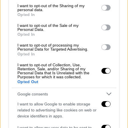
διακυβεύεται το μέλλον ενός ακαδημαϊκού
not limited to your visit or usage behaviour. You may click to
I want to opt-out of the Sharing of my
personal data.
grant or deny consent to Google and its third-party tags to
ιδρύματος».
Opted In
use your data for below specified purposes in below Google
«Τα δίδακτρα δεν θα πρέπει να είναι
consent section.
I want to opt-out of the Sale of my
Personal Data.
προτεραιότητα αλλά η έσχατη λύση»
Opted In
Στο άκουσμα αυτής της θέσης του κ.
I want to opt-out of processing my
Personal Data for Targeted Advertising.
Μαμουλάκη,
ο
Δημήτρης
Καιρίδης
επέμεινε
Opted In
να ρωτάει «δεν έχουν δίδακτρα τα
I want to opt-out of Collection, Use,
πανεπιστήμια στην
Αγγλία
;» με τον βουλευτή
Retention, Sale, and/or Sharing of my
Personal Data that Is Unrelated with the
του
ΣΥΡΙΖΑ
να απαντά τελικά «πολύ καλά
Purposes for which it was collected.
έχουν δίδακτρα και τα δημόσια
Opted Out
πανεπιστήμια. Αν χρειαστεί και οι ανάγκες
Google consents
το δημιουργήσουν γιατί όχι (σ.σ. δίδακτρα
στα δημόσια πανεπιστήμια);».
I want to allow Google to enable storage
related to advertising like cookies on web or
Μετά το διαφημιστικό διάλειμμα που
device identifiers in apps.
ακολούθησε ο βουλευτής του
ΣΥΡΙΖΑ
I want to allow my user data to be sent to