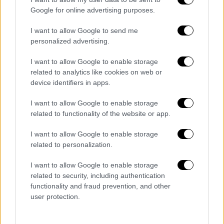
διευκρίνισε ότι «η αναφορά περί διδάκτρων
Google for online advertising purposes.
εστιάζεται στο εξής: θέλουμε μια κοινωνία
I want to allow Google to send me
και πολιτεία που προτεραιοποιεί το ζήτημα
personalized advertising.
των πολιτών στην πρόσβαση στην ανώτατη
εκπαίδευση. Τα δίδακτρα δεν θα πρέπει να
I want to allow Google to enable storage
είναι προτεραιότητα αλλά η έσχατη λύση
related to analytics like cookies on web or
device identifiers in apps.
στην περίπτωση που διακυβεύεται το
μέλλον ενός ακαδημαϊκού ιδρύματος».
I want to allow Google to enable storage
related to functionality of the website or app.
Δίδακτρα και στα δημόσια
πανεπιστήμια προτείνει ο ΣΥΡΙΖΑ.
I want to allow Google to enable storage
related to personalization.
Τώρα αν έφτασε να το πει ο
Μαμουλάκης λόγω ασχετοσύνης ή
I want to allow Google to enable storage
όχι σχετικά με το τι συμβαίνει στην
related to security, including authentication
Αγγλία, δεν το ξέρουμε.
functionality and fraud prevention, and other
user protection.
*Και ας προσπάθησε να το μαζέψει