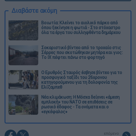
Διαβάστε ακόμη
Βοιωτία: Κλείνει το αιολικό πάρκο από
όπου ξεκίνησε η φωτιά - Στο στόχαστρο
όλα τα έργα του συλληφθέντα δημάρχου
Σοκαριστικό βίντεο από το τροχαίο στις
Σέρρες που σκοτώθηκαν μητέρα και γιος:
Το ΙΧ πέφτει πάνω στο φορτηγό
Ο Ερυθρός Σταυρός έσβησε βίντεο για το
προσφυγικό ταξίδι του 26χρονου
κατηγορούμενου για τη δολοφονία της
Ελίζαμπεθ
Νέα κλιμάκωση: Η Μόσχα δείχνει «άμεση
εμπλοκή» του ΝΑΤΟ σε επιθέσεις σε
ρωσικό έδαφος - Τα ονόματα και ο
«εγκέφαλος»
επόμενο