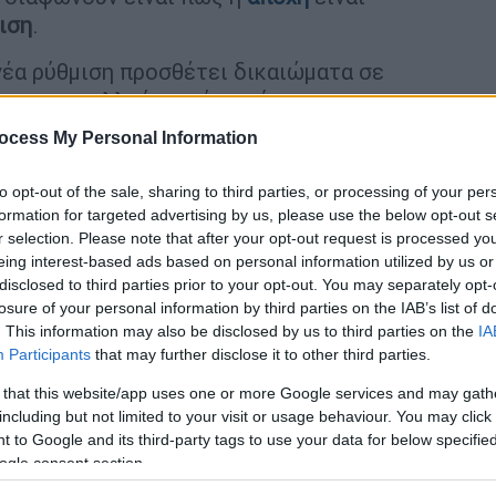
ιση
.
έα ρύθμιση προσθέτει δικαιώματα σε
α στους πολλούς, ενώ αυτό που
ότητας δεν προσφέρεται για διχασμό και
ocess My Personal Information
 από την κυβερνητική πλευρά τονίζεται
αριών
έχει νομοθετηθεί σε 36 χώρες
, ενώ
to opt-out of the sale, sharing to third parties, or processing of your per
ε 39 χώρες.
formation for targeted advertising by us, please use the below opt-out s
r selection. Please note that after your opt-out request is processed y
ουργός Επικρατείας
Άκης
Σκέρτσος
eing interest-based ads based on personal information utilized by us or
disclosed to third parties prior to your opt-out. You may separately opt-
βουλευτές της Νέας Δημοκρατίας,
losure of your personal information by third parties on the IAB’s list of
 κόντρα στην πολιτική μας αντίληψη και
. This information may also be disclosed by us to third parties on the
IA
βώς επειδή πιστεύουμε στην παράδοση και
Participants
that may further disclose it to other third parties.
εντάσσουμε την εξέλιξη των κοινωνικών
 that this website/app uses one or more Google services and may gath
τελικά έτσι δημιουργούμε μια πιο ισχυρή
including but not limited to your visit or usage behaviour. You may click 
α πιο ισχυρό έθνος».
 to Google and its third-party tags to use your data for below specifi
ogle consent section.
ισσότεροι από
100 βουλευτές της Νέας