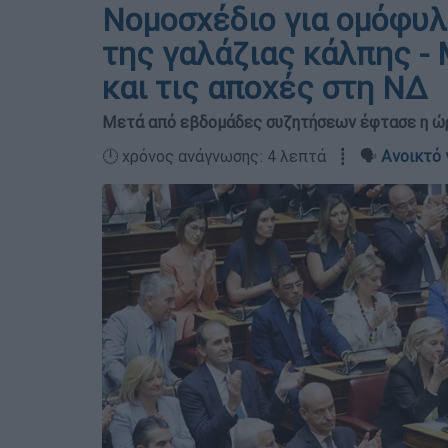
Νομοσχέδιο για ομόφυλ
της γαλάζιας κάλπης - Μ
και τις αποχές στη ΝΔ
Μετά από εβδομάδες συζητήσεων έφτασε η ώρα
🕛 χρόνος ανάγνωσης: 4 λεπτά ┋ 🗣️
Ανοικτό 