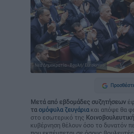
Νέα Δημοκρατία - Βουλή/ Eurokinissi
Προσθέστε
Μετά από εβδομάδες συζητήσεων
έφ
τα
ομόφυλα ζευγάρια
και απόψε θα φ
στο εσωτερικό της
Κοινοβουλευτικ
κυβέρνηση θέλουν όσο το δυνατόν πε
που εκπέμπεται σε όσους βουλευτές