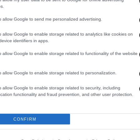
 Επικρατείας Μάκης
Βορίδης
έχει πει πως
s.
α πράξει ο υφυπουργός Δικαιοσύνης Γιάννης
υργοί-ο Γιάννης Κεφαλογιάννης και η
to allow Google to send me personalized advertising.
 επισήμως τα χαρτιά τους για το τι πράξουν
o allow Google to enable storage related to analytics like cookies on
evice identifiers in apps.
ίες στη ΝΔ
o allow Google to enable storage related to functionality of the website
χθες τη
διαφωνία
τους με τις
ρυσομάλλης, ο Μπάμπης Αθανασίου, ο
o allow Google to enable storage related to personalization.
μάς και η Άννα Καραμανλή. Μάλιστα οι
 θα καταψηφίσουν ενώ «όχι» αναμένεται να
o allow Google to enable storage related to security, including
cation functionality and fraud prevention, and other user protection.
της, Μάξιμος Χαρακόπουλος, Κώστας
ντας Μπαραλιάκος, Κώστας Καραγκούνης,
ρίδης, Θανάσης Δαβάκης, Γιώργος
CONFIRM
υ.
εται να
υπερψηφίσουν
οι Γιάννης