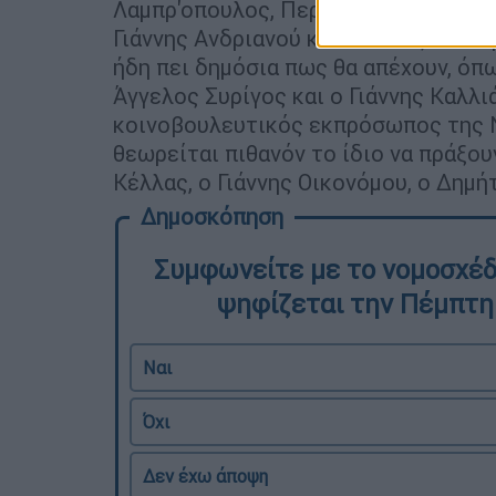
Λαμπρ'οπουλος, Περικλής Μαντά, Διο
Γιάννης Ανδριανού και Κώστας Βλάσης
ήδη πει δημόσια πως θα απέχουν, όπω
Άγγελος Συρίγος και ο Γιάννης Καλλι
κοινοβουλευτικός εκπρόσωπος της 
θεωρείται πιθανόν το ίδιο να πράξο
Κέλλας, ο Γιάννης Οικονόμου, ο Δημ
Συμφωνείτε με το νομοσχέδι
ψηφίζεται την Πέμπτη
Ναι
Όχι
Δεν έχω άποψη