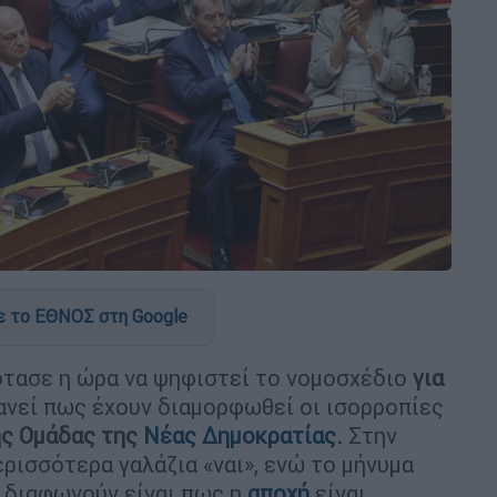
 το ΕΘΝΟΣ στη Google
τασε η ώρα να ψηφιστεί το νομοσχέδιο
για
ανεί πως έχουν διαμορφωθεί οι ισορροπίες
ής
Ομάδας
της
Νέας Δημοκρατίας
.
Στην
ρισσότερα γαλάζια «ναι», ενώ το μήνυμα
 διαφωνούν είναι πως η
αποχή
είναι