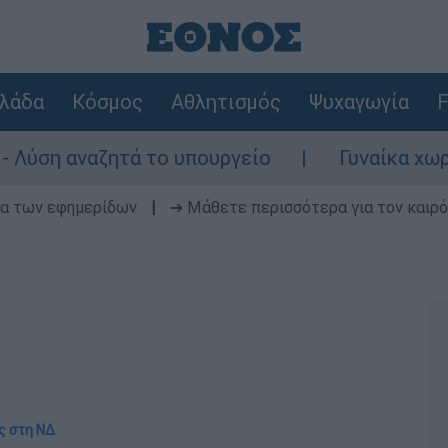
λάδα
Κόσμος
Αθλητισμός
Ψυχαγωγία
F
αζητά το υπουργείο
Γυναίκα χωρίς τις αι
δα των εφημερίδων
|
➔ Μάθετε περισσότερα για τον καιρό
ς στη ΝΔ