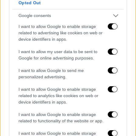
Opted Out
Τα σχολιά σας δημοσιεύονται άμεσα με δική σας ευθύνη. Το
ΕΘΝΟΣ θα παρεμβαίνει και τα προσβλητικά σχόλια θα
διαγράφονται
Google consents
I want to allow Google to enable storage
related to advertising like cookies on web or
device identifiers in apps.
I want to allow my user data to be sent to
Google for online advertising purposes.
I want to allow Google to send me
καταχώρηση
personalized advertising.
I want to allow Google to enable storage
Διαβάστε ακόμη
related to analytics like cookies on web or
device identifiers in apps.
Τα «γεράκια» της Ψάθας: Έσωσαν από τη
μεγάλη φωτιά τη γειτονιά που κάποτε τους
I want to allow Google to enable storage
έδιωχνε - «Πέρασε όλη η ζωή μπροστά μου»
related to functionality of the website or app.
Κυνήγι χρόνου στα λεωφορεία: Δρομολόγια
I want to allow Google to enable storage