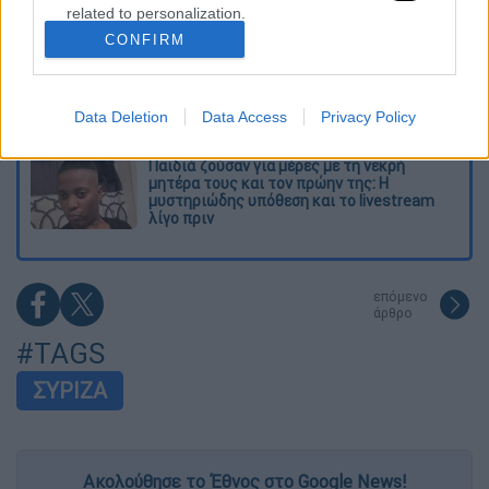
που «δεν βγαίνουν» και προειδοποιήσεις
related to personalization.
CONFIRM
I want to allow Google to enable storage
Σοκ στο Μεξικό: Influencer εκτελέστηκε σε
related to security, including authentication
ζωντανή μετάδοση - Τον πυροβόλησαν στο
functionality and fraud prevention, and other
κεφάλι
Data Deletion
Data Access
Privacy Policy
user protection.
Παιδιά ζούσαν για μέρες με τη νεκρή
μητέρα τους και τον πρώην της: Η
μυστηριώδης υπόθεση και το livestream
λίγο πριν
επόμενο
άρθρο
#TAGS
ΣΥΡΙΖΑ
Ακολούθησε το Έθνος στο Google News!