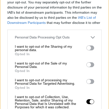
your opt-out. You may separately opt-out of the further
Προσθέστε το ΕΘΝΟΣ στη Google
disclosure of your personal information by third parties on the
IAB’s list of downstream participants. This information may
«Κάτω τα χέρια από τον Κασσελάκη» ήταν
also be disclosed by us to third parties on the
IAB’s List of
Downstream Participants
that may further disclose it to other
ένα από τα συνθήματα που φώναζαν οι
third parties.
σύνεδροι του ΣΥΡΙΖΑ επευφημώντας τον
πρόεδρο του κόμματος ο οποίος ξεκαθάρισε
Please note that this website/app uses one or more Google
Personal Data Processing Opt Outs
services and may gather and store information including but
ότι θα πάει σε εκλογές στις 10 Μαρτίου.
not limited to your visit or usage behaviour. You may click to
I want to opt-out of the Sharing of my
personal data.
grant or deny consent to Google and its third-party tags to
Σε μια ομιλία σε ιδιαίτερα υψηλούς τόνους ο
Opted In
use your data for below specified purposes in below Google
κ. Κασσελάκης καταφέρθηκε κατά όσων των
consent section.
I want to opt-out of the Sale of my
αμφισβητούν ενώ ιδιαίτερα σκληρός
Personal Data.
Opted In
εμφανίστηκε και απέναντι στην πρόταση του
Αλέξη Τσίπρα. «Ο Τσίπρας δεν είναι Θεός»
I want to opt-out of processing my
Personal Data for Targeted Advertising.
του φώναξαν σύνεδροι όταν έκανε αναφορά
Opted In
στον πρώην Πρωθυπουργού
I want to opt-out of Collection, Use,
Retention, Sale, and/or Sharing of my
Personal Data that Is Unrelated with the
Purposes for which it was collected.