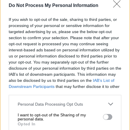
και Νέα όργανα».
Do Not Process My Personal Information
Η ανάρτηση
If you wish to opt-out of the sale, sharing to third parties, or
processing of your personal or sensitive information for
targeted advertising by us, please use the below opt-out
ΔΙΑΒΑΣΤΕ ΕΠΙΣΗΣ
section to confirm your selection. Please note that after your
opt-out request is processed you may continue seeing
Πολιτική
|
25.02.2024 14:05
interest-based ads based on personal information utilized by
Το απόλυτο χάος στον ΣΥΡΙΖΑ: Δεν
us or personal information disclosed to third parties prior to
συμφωνούν ούτε στο γιατί
your opt-out. You may separately opt-out of the further
disclosure of your personal information by third parties on the
αναβλήθηκαν οι εκλογές
IAB’s list of downstream participants. This information may
also be disclosed by us to third parties on the
IAB’s List of
Downstream Participants
that may further disclose it to other
third parties.
Πάρτε το κόμμα στα χέρια σας.
Please note that this website/app uses one or more Google
Personal Data Processing Opt Outs
Δικό σας είναι.
services and may gather and store information including but
not limited to your visit or usage behaviour. You may click to
I want to opt-out of the Sharing of my
Κάποιοι έχουν σχέδιο το κακό εκλογικό
personal data.
grant or deny consent to Google and its third-party tags to
Opted In
αποτέλεσμα στις ευρωεκλογές.
use your data for below specified purposes in below Google