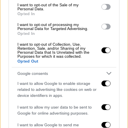
consent section.
I want to opt-out of the Sale of my
Κάποιοι θέλουν να μου χρεώσουν την
Personal Data.
Opted In
αποτυχία και να πάμε σε ένα νέο ρινγκ.
I want to opt-out of processing my
Τι κάνουμε όλοι εμείς απέναντι σε αυτούς
Personal Data for Targeted Advertising.
Opted In
τους λίγους;
Επανίδρυση.
I want to opt-out of Collection, Use,
Retention, Sale, and/or Sharing of my
Νέα Όργανα.
Personal Data that Is Unrelated with the
Purposes for which it was collected.
Αξιοπιστία.
Opted Out
Αξιοκρατία.
Ανάσα δημοκρατίας τώρα.
Google consents
Λύτρωση τώρα.
I want to allow Google to enable storage
Αντεπίθεση τώρα, απέναντι σε ό,τι σε καίει,
related to advertising like cookies on web or
σ’ ό,τι σου τρώει την ψυχή.
device identifiers in apps.
I want to allow my user data to be sent to
Google for online advertising purposes.
I want to allow Google to send me