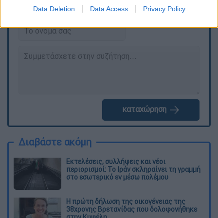
ΕΘΝΟΣ θα παρεμβαίνει και τα προσβλητικά σχόλια θα
Data Deletion
Data Access
Privacy Policy
διαγράφονται
καταχώρηση
Διαβάστε ακόμη
Εκτελέσεις, συλλήψεις και νέοι
περιορισμοί: Το Ιράν σκληραίνει τη γραμμή
στο εσωτερικό εν μέσω πολέμου
Η πρώτη δήλωση της οικογένειας της
38χρονης Βρετανίδας που δολοφονήθηκε
στην Κυψέλη