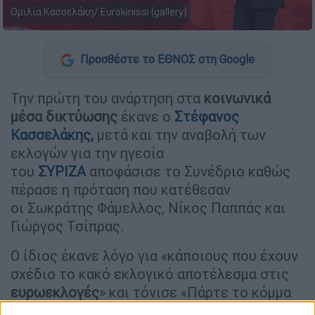
Ομιλία Κασσελάκη/ Εurokinissi (gallery)
Προσθέστε το ΕΘΝΟΣ στη Google
Την πρώτη του ανάρτηση στα
κοινωνικά
μέσα δικτύωσης
έκανε ο
Στέφανος
Κασσελάκης,
μετά και την αναβολή των
εκλογών για την ηγεσία
του
ΣΥΡΙΖΑ
αποφάσισε το Συνέδριο καθώς
πέρασε η πρόταση που κατέθεσαν
οι Σωκράτης Φάμελλος, Νίκος Παππάς και
Γιώργος Τσίπρας.
Ο ίδιος έκανε λόγο για «κάποιους που έχουν
σχέδιο το κακό εκλογικό αποτέλεσμα στις
ευρωεκλογές
» και τόνισε «Πάρτε το κόμμα
στα χέρια σας» προτείνοντας
«Επανίδρυση