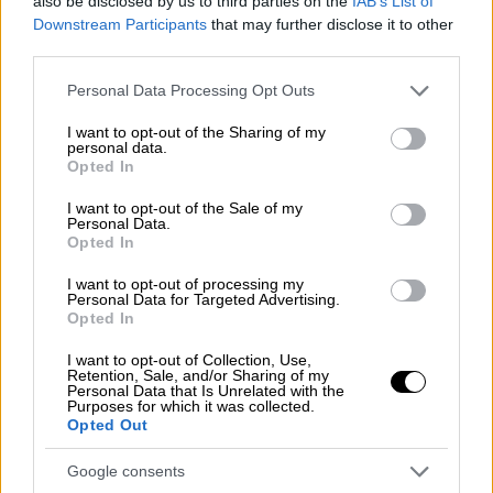
also be disclosed by us to third parties on the
IAB’s List of
«Πλήρης εκφυλισμός του ΣΥΡΙΖΑ»
Downstream Participants
that may further disclose it to other
third parties.
Πρόσθεσε πως είναι «η διέξοδος της
σοβαρότητας, της αξιοπιστίας, του
Please note that this website/app uses one or more Google
Personal Data Processing Opt Outs
services and may gather and store information including but
μαχητικού αριστερού λόγου που έχει ανάγκη
not limited to your visit or usage behaviour. You may click to
I want to opt-out of the Sharing of my
αυτή τη στιγμή η ελληνική κοινωνία
personal data.
grant or deny consent to Google and its third-party tags to
Opted In
απέναντι στην μονοκρατορία της δεξιάς του
use your data for below specified purposes in below Google
κ. Μητσοτάκη
».
consent section.
I want to opt-out of the Sale of my
Personal Data.
Opted In
Ερωτηθείς σχετικά, είπε ότι «οι τελευταίες
εξελίξεις στο συνέδριο του
ΣΥΡΙΖΑ
I want to opt-out of processing my
Personal Data for Targeted Advertising.
αποτυπώνουν τον πλήρη εκφυλισμό ενός
Opted In
ολόκληρου πολιτικού χώρου.
I want to opt-out of Collection, Use,
Επιβεβαιώνουν την κριτική την οποία
Retention, Sale, and/or Sharing of my
ασκήσαμε εγκαίρως διαβλέποντας αυτό τον
Personal Data that Is Unrelated with the
Purposes for which it was collected.
εκφυλισμό». Σχολίασε ότι «δεν αξίζει σε
Opted Out
αριστερούς, σε προοδευτικούς, σε
Google consents
δημοκράτες πολίτες, αυτή η απαξίωση της