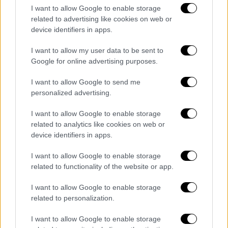
ιστορίας τους, της διαδρομής τους και των
I want to allow Google to enable storage
προσδοκιών τους για ένα καλύτερο μέλλον».
related to advertising like cookies on web or
device identifiers in apps.
Τόνισε ότι «σε λίγες μέρες συμπληρώνεται
I want to allow my user data to be sent to
ένας χρόνος από το έγκλημα στα Τέμπη» και
Google for online advertising purposes.
πως «δική μας δέσμευση είναι ότι το
έγκλημα αυτό θα διαλευκανθεί». «
Θα
I want to allow Google to send me
αποδοθούν ευθύνες στους ενόχους παρά τις
personalized advertising.
προσπάθειες συγκάλυψης που είδαμε να
I want to allow Google to enable storage
γίνονται τις τελευταίες ημέρες με χυδαίο
related to analytics like cookies on web or
τρόπο στην εξεταστική επιτροπή με ευθύνη
device identifiers in apps.
της κυβερνητικής πλειοψηφίας
», πρόσθεσε,
I want to allow Google to enable storage
υπογραμμίζοντας ότι «η ελληνική κοινωνία
related to functionality of the website or app.
ζητά δικαιοσύνη και αυτή θα αποδοθεί».-
I want to allow Google to enable storage
related to personalization.
Τα σχολιά σας δημοσιεύονται άμεσα με δική σας ευθύνη. Το
I want to allow Google to enable storage
ΕΘΝΟΣ θα παρεμβαίνει και τα προσβλητικά σχόλια θα