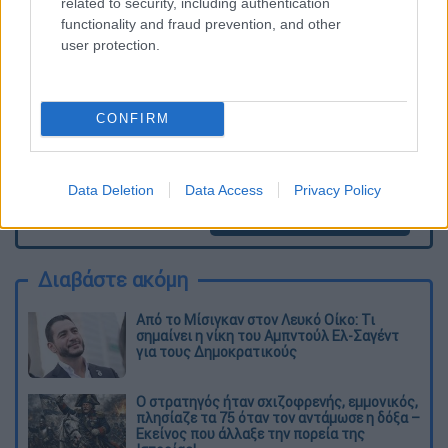
related to security, including authentication
διαγράφονται
functionality and fraud prevention, and other
user protection.
CONFIRM
Data Deletion
Data Access
Privacy Policy
καταχώρηση
Διαβάστε ακόμη
Από το Μίσιγκαν στον Λευκό Οίκο: Τι
σημαίνει η νίκη του Αμπντούλ Ελ-Σαγέντ
για τους Δημοκρατικούς
O στρατηγός ήταν σχιζοφρενής, εμμονικός,
πλησίαζε τα 75 όταν τον αντάμωσε η δόξα –
Εκείνος που άλλαξε την πορεία της