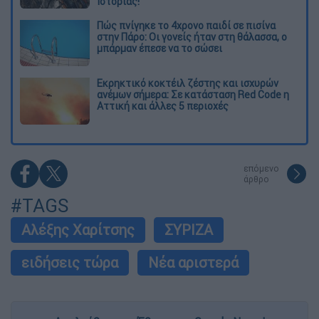
Ιστορίας!
Πώς πνίγηκε το 4χρονο παιδί σε πισίνα
στην Πάρο: Οι γονείς ήταν στη θάλασσα, ο
μπάρμαν έπεσε να το σώσει
Εκρηκτικό κοκτέιλ ζέστης και ισχυρών
ανέμων σήμερα: Σε κατάσταση Red Code η
Αττική και άλλες 5 περιοχές
επόμενο
άρθρο
#TAGS
Αλέξης Χαρίτσης
ΣΥΡΙΖΑ
ειδήσεις τώρα
Νέα αριστερά