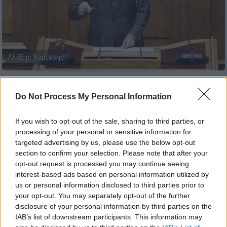
Αλέξης Χαρίτσης
Προσθέστε το ΕΘΝΟΣ στη Google
Do Not Process My Personal Information
«Η
Νέα Αριστερά
είναι εδώ. Συγκροτήθηκε
If you wish to opt-out of the sale, sharing to third parties, or
για να μπορέσει να εκφράσει την αγωνία και
processing of your personal or sensitive information for
targeted advertising by us, please use the below opt-out
την ελπίδα των αριστερών πολιτών για μια
section to confirm your selection. Please note that after your
εναλλακτική διέξοδο», τόνισε ο πρόεδρος
opt-out request is processed you may continue seeing
της κοινοβουλευτικής ομάδας της Νέας
interest-based ads based on personal information utilized by
Αριστεράς,
Αλέξης Χαρίτσης
, σε δηλώσεις
us or personal information disclosed to third parties prior to
your opt-out. You may separately opt-out of the further
του κατά τη διάρκεια περιοδείας του στην
disclosure of your personal information by third parties on the
Ξάνθη.
IAB’s list of downstream participants. This information may