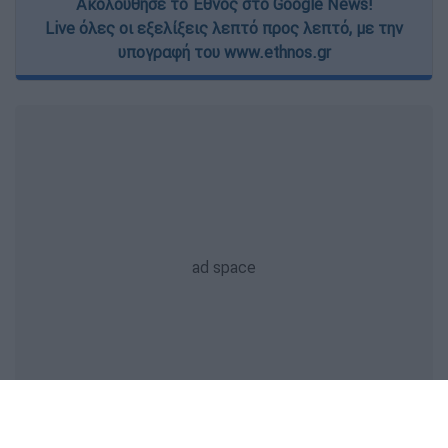
Ακολούθησε το Έθνος στο Google News!
Live όλες οι εξελίξεις λεπτό προς λεπτό, με την
υπογραφή του www.ethnos.gr