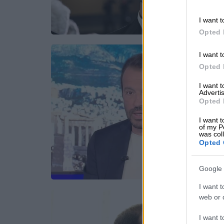
I want t
Opted 
I want t
Opted 
I want 
Advertis
Opted 
I want t
of my P
was col
Opted 
Google 
I want t
web or d
I want t