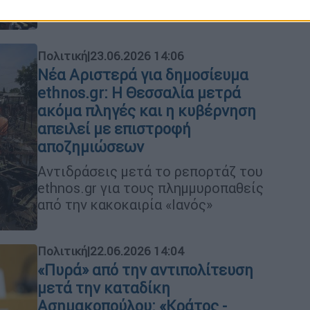
Πολιτική
|
23.06.2026 14:06
Νέα Αριστερά για δημοσίευμα
ethnos.gr: Η Θεσσαλία μετρά
ακόμα πληγές και η κυβέρνηση
απειλεί με επιστροφή
αποζημιώσεων
Αντιδράσεις μετά το ρεπορτάζ του
ethnos.gr για τους πλημμυροπαθείς
από την κακοκαιρία «Ιανός»
Πολιτική
|
22.06.2026 14:04
«Πυρά» από την αντιπολίτευση
μετά την καταδίκη
Ασημακοπούλου: «Κράτος -