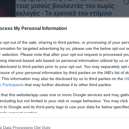
τους μισούς βουλευτές του χωρίς
εκλογές - Το χρονικό του ντόμινο
Για τους λάτρεις της στατιστικής, ο
ocess My Personal Information
ΣΥΡΙΖΑ είναι το μοναδικό κόμμα στη
Μεταπολίτευση που απώλεσε τον
to opt-out of the sale, sharing to third parties, or processing of your per
προνομιούχο ρόλο της αξιωματικής
formation for targeted advertising by us, please use the below opt-out s
αντιπολίτευσης, χωρίς να έχουν
r selection. Please note that after your opt-out request is processed y
προηγηθεί εκλογές
eing interest-based ads based on personal information utilized by us or
disclosed to third parties prior to your opt-out. You may separately opt-
losure of your personal information by third parties on the IAB’s list of
. This information may also be disclosed by us to third parties on the
IA
Πολιτική
|
02.07.2026 13:23
Participants
that may further disclose it to other third parties.
Σακελλαρίδης: Ο Κυρανάκης
 that this website/app uses one or more Google services and may gath
Ώρ
βγήκε κατ’ εντολή Μητσοτάκη για
including but not limited to your visit or usage behaviour. You may click 
Ώ
να χυδαιολογήσει κατά της
 to Google and its third-party tags to use your data for below specifi
ogle consent section.
Αριστεράς
Η ανάρτησή του για όσα δήλωσε χθες
l Data Processing Opt Outs