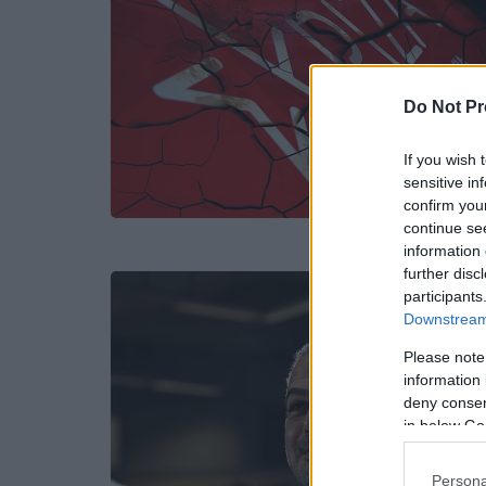
Do Not Pr
If you wish 
sensitive in
confirm you
continue se
information 
further disc
participants
Downstream 
Please note
information 
deny consent
in below Go
Persona