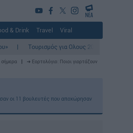
od & Drink
Travel
Viral
ρισμός για Ολους 2026-2027: Τα SOS για να «κλ
 σήμερα
|
➔ Εορτολόγιο: Ποιοι γιορτάζουν
τησαν οι 11 βουλευτές που αποχώρησαν