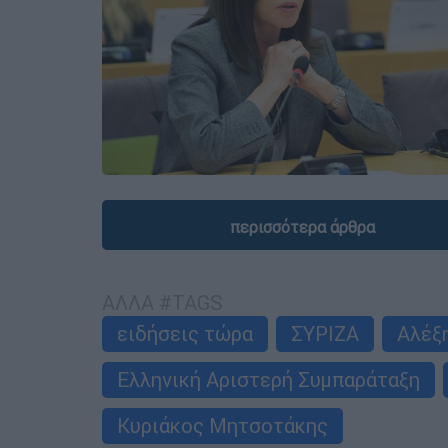
περισσότερα άρθρα
ΑΛΛΑ #TAGS
ειδήσεις τώρα
ΣΥΡΙΖΑ
Αλέξ
Ελληνική Αριστερή Συμπαράταξη
Κυριάκος Μητσοτάκης