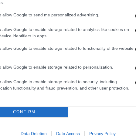
s.
Μήνυση Νέας Αριστεράς κατά
Ώρ
Π
Βελόπουλου για τη φράση «τη
to allow Google to send me personalized advertising.
Γ
βουλιάζεις τη βάρκα»
o allow Google to enable storage related to analytics like cookies on
φ
Η μήνυση αφορά σε υποκίνηση βίας
evice identifiers in apps.
o allow Google to enable storage related to functionality of the website
o allow Google to enable storage related to personalization.
Πολιτική
|
24.06.2026 06:10
o allow Google to enable storage related to security, including
Οι ανεξάρτητοι διαμορφώνουν το
cation functionality and fraud prevention, and other user protection.
νέο πολιτικό μωσαϊκό της
κεντροαριστεράς
Συνεχείς διεργασίες, επαφές και
CONFIRM
σενάρια συνεργασιών διαμορφώνουν
το νέο σκηνικό στον προοδευτικό
χώρο
Data Deletion
Data Access
Privacy Policy