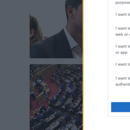
purpose
I want 
I want t
web or d
I want t
or app.
I want t
I want t
authenti