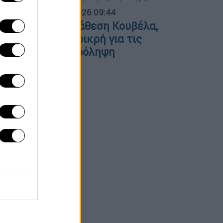
α Ελλάδος...
|
06.08.2026 09:44
ολιτική αντιπαράθεση Κουβέλα,
κανιάτσου και Κρικρή για τις
ωτιές και την πρόληψη