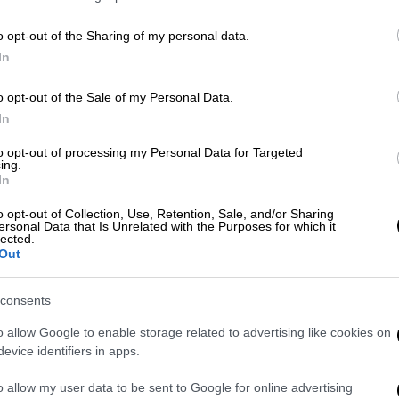
ο Γραμματέας της ΝΔ
Κε
Κ
o opt-out of the Sharing of my personal data.
0
In
o opt-out of the Sale of my Personal Data.
Πολιτική
|
29.06.2026 13:29
In
«Πυρά» Παππά κατά Τσίπρα και
Ώρ
to opt-out of processing my Personal Data for Targeted
Φάμελλου: «Να αναστρέψουμε την
Ώ
ing.
In
παρούσα εικόνα»
o opt-out of Collection, Use, Retention, Sale, and/or Sharing
Απευθυνόμενος στη βάση του
ersonal Data that Is Unrelated with the Purposes for which it
κόμματος, υπογράμμισε στον ευθύ
lected.
Out
λόγο: «Δεν θέλω να φύγει κανείς»
Ώρ
Ό
consents
ε
o allow Google to enable storage related to advertising like cookies on
evice identifiers in apps.
o allow my user data to be sent to Google for online advertising
Πολιτική
|
29.06.2026 12:20