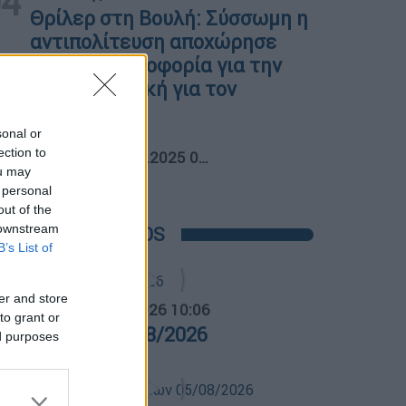
04
Θρίλερ στη Βουλή: Σύσσωμη η
αντιπολίτευση αποχώρησε
από την ψηφοφορία για την
προανακριτική για τον
ΟΠΕΚΕΠΕ
sonal or
05
ection to
Πολιτική
|
31.07.2025 01:21
ou may
 personal
out of the
 downstream
POPULAR VIDEOS
B’s List of
er and store
α Ελλάδος...
|
06.08.2026 10:06
to grant or
ρα Ελλάδος 06/08/2026
ed purposes