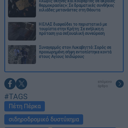
«Χωρίς σκηνές και κουβέρτες σε ακραίες
θερμοκρασίες»: Σε δραματικές συνθήκες
χιλιάδες μετανάστες στη Θέουτα
Η ΕΛΑΣ διαψεύδει το περιστατικό με
τουρίστα στην Κρήτη: Σε ενήλικη η
πρόταση για σεξουαλική συνεύρεση
Συναγερμός στον Λυκαβηττό: Σορός σε
προχωρημένη σήψη εντοπίστηκε κοντά
στους Αγίους Ισιδώρους
επόμενο
άρθρο
#TAGS
Πέτη Πέρκα
σιδηροδρομικό δυστύχημα