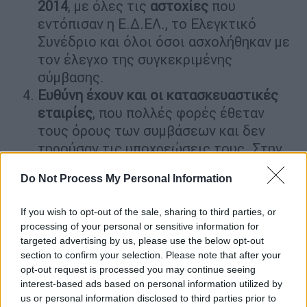
2014
, με όλες τις
αστοχίες
που
εντόπισαν η Ε.Δ.ΕΛ., το Ελεγκτικό
Συνέδριο και όλοι όσοι ασχολήθηκαν με
τον έλεγχο της συγκεκριμένης
σύμβασης.
Ευθύνη έχουν και οι κατασκευαστικές
εταιρίες
, που πολλές φορές έθεταν
τους όρους των συμβάσεων και δεν
τηρούσαν τις υποχρεώσεις τους. Στην
περίπτωση της σύμβασης 717 υπήρξε
Do Not Process My Personal Information
σοβαρό πρόβλημα στην Κοινοπραξία, με
την άρνηση συνυπογραφής των μελετών
If you wish to opt-out of the sale, sharing to third parties, or
από την δανειοπάροχο εταιρία ALSTOM
processing of your personal or sensitive information for
FERROVIΑRΙA, το οποίο εντόπισε η
targeted advertising by us, please use the below opt-out
Ε.Δ.ΕΛ.
section to confirm your selection. Please note that after your
opt-out request is processed you may continue seeing
Από το
2019
εντοπίζεται
δραματική
interest-based ads based on personal information utilized by
κατάρρευση του σιδηρόδρομου
, με
us or personal information disclosed to third parties prior to