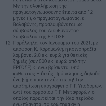
Με την ολοκλήρωση της
πραγματογνωμοσύνης έπειτα από 12
μήνες (!), ο πραγματογνώμονας, κ.
Βαλαβάνης, προσλαμβάνεται ως
σύμβουλος του Διευθύνοντος
Συμβούλου της ΕΡΓΟΣΕ.
Παράλληλα, τον Ιανουάριο του 2021, με
απόφαση Κ. Καραμανλή, η κοινοπραξία
λαμβάνει 2.8 εκ. ευρώ για θετικές
ζημιές (συν 500 εκ. ευρώ από την
ΕΡΓΟΣΕ) κι ενώ βρίσκεται υπό
καθεστώς Ειδικής Πρόσκλησης, δηλαδή
ένα βήμα πριν την έκπτωση! Την
αποζημίωση υπογράφει ο Γ. Γ. Υποδομών,
αντί του αρμοδίου Γ. Γ. Μεταφορών, ο
οποίος παραιτείται την ίδια περίοδο,
ενώ πλανάται το ερώτημα αν η