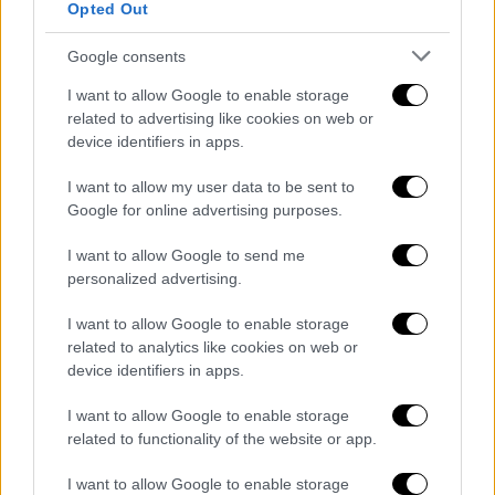
Opted Out
σιδηροδρόμου.
Με ευθύνη της κυβέρνησης ΝΔ,
Google consents
εγκαταλείφθηκαν σταδιακά όλες οι
I want to allow Google to enable storage
δικλείδες ασφαλείας
που θα μπορούσαν
related to advertising like cookies on web or
να έχουν αποτρέψει το τραγικό
device identifiers in apps.
δυστύχημα: η τηλεδιοίκηση στη Λάρισα,
I want to allow my user data to be sent to
που εκτός από οπτικό έλεγχο της
Google for online advertising purposes.
γραμμής στην περιοχή, όταν
λειτουργούσε, υπήρχε πάντα και
I want to allow Google to send me
δεύτερος σταθμάρχης. Το
personalized advertising.
δευτεροβάθμιο κέντρο ελέγχου
στην
I want to allow Google to enable storage
Καρόλου
, το σύστημα
related to analytics like cookies on web or
ραδιοεπικοινωνίας GSM-R και φυσικά, η
device identifiers in apps.
διαρκώς επιδεινώμενη κατάσταση στον
I want to allow Google to enable storage
ΟΣΕ, με αποκορύφωμα, την «προδήλως
related to functionality of the website or app.
παράνομη» μετάταξη του μοιραίου
σταθμάρχη (ως ανωτέρω αναλύθηκε,
I want to allow Google to enable storage