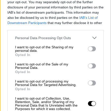
αποκορύφωμα
εν έτει 2023
να
your opt-out. You may separately opt-out of the further
συγκρούονται μετωπικά τραίνα που
disclosure of your personal information by third parties on the
κινούνται σε διπλή γραμμή. Αυτό
IAB’s list of downstream participants. This information may
also be disclosed by us to third parties on the
IAB’s List of
καταγράφεται και από τις απορροφήσεις
Downstream Participants
that may further disclose it to other
της ΕΡΓΟΣΕ, που αυτή την περίοδο
third parties.
κινούνται σε εξαιρετικά χαμηλά επίπεδα
Please note that this website/app uses one or more Google
Personal Data Processing Opt Outs
- για παράδειγμα το 2020 σημείωσε
services and may gather and store information including but
ιστορικό χαμηλό, με 45 εκ. ευρώ. Την
not limited to your visit or usage behaviour. You may click to
I want to opt-out of the Sharing of my
personal data.
περίοδο 2015-2018 η συνολική
grant or deny consent to Google and its third-party tags to
Opted In
απορρόφηση ήταν περίπου 1 δισ. ευρώ
use your data for below specified purposes in below Google
consent section.
ενώ την περίοδο 2019-2023 250 εκ.
I want to opt-out of the Sale of my
Personal Data.
ευρώ.
Opted In
Τα προηγούμενα τέσσερα χρόνια, η
I want to opt-out of processing my
κυβέρνηση της ΝΔ είχε δεκάδες
Personal Data for Targeted Advertising.
Opted In
προειδοποιήσεις σε ό,τι αφορά τα
ζητήματα ασφαλείας του
I want to opt-out of Collection, Use,
Retention, Sale, and/or Sharing of my
σιδηροδρομικού δικτύου και τη
Personal Data that Is Unrelated with the
Purposes for which it was collected.
γενικότερη κατάρρευση του