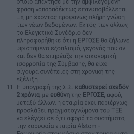
οποίο απάντησε με την αμφιλεγόμενη
φράση «απαραδέκτως επανυποβάλλεται
…», μη έχοντας προφανώς πλήρη γνώση
των νέων δεδομένων. Εκτός των άλλων,
το Ελεγκτικό Συνέδριο δεν
πληροφορήθηκε ότι η ΕΡΓΟΣΕ θα ξήλωνε
υφιστάμενο εξοπλισμό, γεγονός που αν
και δεν θα επηρέαζε την οικονομική
ισορροπία της Σύμβασης, θα είχε
σίγουρα συνέπειες στη χρονική της
εξέλιξη.
Η υπογραφή της Σ.Σ.
καθυστερεί σχεδόν
2 χρόνια
, με
ευθύνη
της
ΕΡΓΟΣΕ
, αφού,
μεταξύ άλλων, η εταιρία έχει περιέργως
προσλάβει πραγματογνώμονα του ΤΕΕ
να ελέγξει σε ό,τι αφορά τα συστήματα,
την κορυφαία εταιρία Alstom -
Ferroviaria στον κόσμο στον τομέα αυτό.