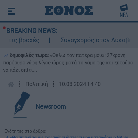
BREAKING NEWS:
ροχές
Συναγερμός στον Λυκαβηττό: Σορός
δημοφιλές τώρα:
«Θέλω τον πατέρα μου»: 27χρονη
παρέσυρε νύφη λίγες ώρες μετά το γάμο της και ζητούσε
να πάει σπίτι...
┋
Πολιτική
┋
10.03.2024 14:40
Newsroom
Ενότητες στο άρθρο:
📌 «Θα συνεχίσουμε τον αγώνα ώστε να μην καταφέρει η ΝΔ να