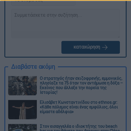
καταχώρηση
Διαβάστε ακόμη
O στρατηγός ήταν σχιζοφρενής, εμμονικός,
πλησίαζε τα 75 όταν τον αντάμωσε η δόξα –
Εκείνος που άλλαξε την πορεία της
Ιστορίας!
Ελισάβετ Κωνσταντινίδου στο ethnos.gr:
«Κάθε πόλεμος είναι ένας εμφύλιος, όλοι
είμαστε αδέλφια»
Στον εισαγγελέα ο ιδιοκτήτης του beach
bar για τον θάνατο του 4χρονου στην Πάρο -