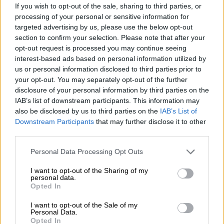
ΔΙΑΒΑΣΤΕ ΕΠΙΣΗΣ
If you wish to opt-out of the sale, sharing to third parties, or
processing of your personal or sensitive information for
Πολιτική
|
27.03.2024 14:58
targeted advertising by us, please use the below opt-out
Σε ποιους άξονες θα κινηθεί η
section to confirm your selection. Please note that after your
κυβέρνηση κατά τη συνέχεια της
opt-out request is processed you may continue seeing
interest-based ads based on personal information utilized by
συζήτησης στη Βουλή - Τι θα πει ο
us or personal information disclosed to third parties prior to
Καραμανλής
your opt-out. You may separately opt-out of the further
disclosure of your personal information by third parties on the
IAB’s list of downstream participants. This information may
also be disclosed by us to third parties on the
IAB’s List of
Downstream Participants
that may further disclose it to other
«Ποιος πήρε το περιβόητο υλικό, ποιος το
third parties.
χάλκεψε και τελικά ποιος το έδωσε στο
Πρώτο
Θέμα
», είπε και τόνισε ότι θα πρέπει
Please note that this website/app uses one or more Google
Personal Data Processing Opt Outs
services and may gather and store information including but
να δοθούν απαντήσεις από την
κυβέρνηση
.
not limited to your visit or usage behaviour. You may click to
I want to opt-out of the Sharing of my
Μάλιστα υπογράμμισε ότι ένα «χέρι, πιθανών
personal data.
grant or deny consent to Google and its third-party tags to
Opted In
το μακρύ χέρι του
Μαξίμου
που διαφθείρει
use your data for below specified purposes in below Google
το
κράτος Δικαίου
πήρε αυτό το υλικό και
consent section.
I want to opt-out of the Sale of my
Personal Data.
το διακίνησε πριν το λάβει η
Αστυνομία
και
Opted In