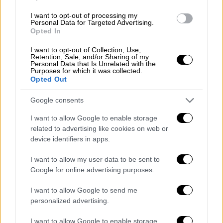
η
Δικαιοσύνη
».
I want to opt-out of processing my
«Φαντάζεστε, δολοπλοκίες,
Personal Data for Targeted Advertising.
Opted In
συνωμοσίες, σιαμαίοι με την εγχώρια
I want to opt-out of Collection, Use,
ολιγαρχία είστε»
Retention, Sale, and/or Sharing of my
Personal Data that Is Unrelated with the
Purposes for which it was collected.
Έστρεψε τα πυρά του προσωπικά προς τον
Opted Out
Κυριάκο
Μητσοτάκη
,
εξαιτίας της
προσπάθειας της κυβέρνησης να ταυτίσουν
Google consents
το
ΠΑΣΟΚ
με συγκεκριμένα εκδοτικά
I want to allow Google to enable storage
συμφέροντα. «Θλιβερό ότι λέτε πως είμαστε
related to advertising like cookies on web or
διαπλεκόμενοι. Κρίνεται εξ ιδιών τα
device identifiers in apps.
αλλότρια. Φαντάζεστε, δολοπλοκίες,
I want to allow my user data to be sent to
συνωμοσίες, σιαμαίοι με την εγχώρια
Google for online advertising purposes.
ολιγαρχία είστε », υπογράμμισε και τόνισε
ότι «όποτε η κυβέρνηση βρεθεί σε δύσκολη
I want to allow Google to send me
personalized advertising.
θέση μιλάει με τη γλώσσα του
Βελόπουλου»
.
I want to allow Google to enable storage