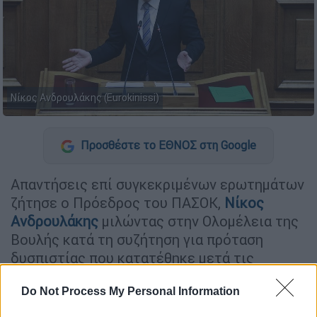
Νίκος Ανδρουλάκης (Eurokinissi)
Προσθέστε το ΕΘΝΟΣ στη Google
Απαντήσεις επί συγκεκριμένων ερωτημάτων
ζήτησε ο Πρόεδρος του ΠΑΣΟΚ,
Νίκος
Ανδρουλάκης
μιλώντας στην Ολομέλεια της
Βουλής κατά τη συζήτηση για πρόταση
δυσπιστίας που κατατέθηκε μετά τις
αποκαλύψεις για τα Τ
έμπη
.
Do Not Process My Personal Information