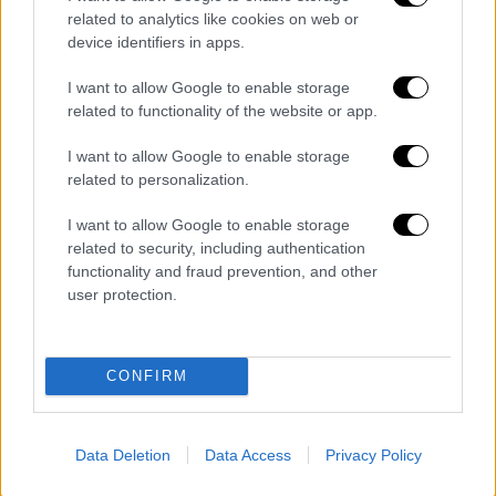
Απάντησε και στον Υπουργό Δικαιοσύνης,
related to analytics like cookies on web or
Γιώργο
Φλωρίδη
λέγοντας ότι άλλα είπε το
device identifiers in apps.
πρωί και άλλα το βράδυ. «Το απόγευμα
άλλαξε διότι αυτό που είπε εκθέτει τη
Νέα
I want to allow Google to enable storage
related to functionality of the website or app.
Δημοκρατία
», δήλωσε. Τέλος, σε ότι αφορά
τα όσα ο Υπουργός Εξωτερικών,
Γιώργος
I want to allow Google to enable storage
Γεραπετρίτης
αναρωτήθηκε αν υπάρχει καμία
related to personalization.
απάντηση από την κυβέρνηση για το πόρισμα
I want to allow Google to enable storage
της ευρωπαίας εισαγγελέα, το «όχι» για την
related to security, including authentication
προανακριτική που ζήτησε το
ΠΑΣΟΚ
.
functionality and fraud prevention, and other
«Υπάρχει κάποια απάντηση, καμία απάντηση»,
user protection.
τόνισε.
CONFIRM
Τα σχολιά σας δημοσιεύονται άμεσα με δική σας ευθύνη. Το
ΕΘΝΟΣ θα παρεμβαίνει και τα προσβλητικά σχόλια θα
διαγράφονται
Data Deletion
Data Access
Privacy Policy