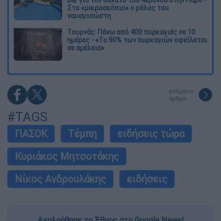
Στο «μικροσκόπιο» ο ρόλος του
ναυαγοσώστη
Τουρνάς: Πάνω από 400 πυρκαγιές σε 10
ημέρες - «Το 90% των πυρκαγιών οφείλεται
σε αμέλεια»
επόμενο
άρθρο
#TAGS
ΠΑΣΟΚ
Τέμπη
ειδήσεις τώρα
Κυριάκος Μητσοτάκης
Νίκος Ανδρουλάκης
ειδήσεις
Ακολούθησε το Έθνος στο Google News!