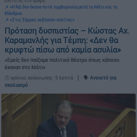
Ενότητες στο άρθρο:
📌 «Η ΝΔ δεν έκανε ποτέ τυμβωρυχία μετά το Μάτι και τη
Μάνδρα»
📌 «Στις Σέρρες εκβίασαν πολίτες»
Πρόταση δυσπιστίας – Κώστας Αχ.
Καραμανλής για Τέμπη: «Δεν θα
κρυφτώ πίσω από καμία ασυλία»
«Εμείς δεν παίξαμε πολιτικό θέατρο όπως κάποιοι
έκαναν στο Μάτι»
🕛 χρόνος ανάγνωσης: 5 λεπτά ┋ 🗣️
Ανοικτό για
σχολιασμό