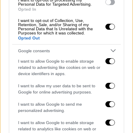
I want to opt-out of processing my
ομολογία
. Τη μοιραία νύχτα υπήρξε
Personal Data for Targeted Advertising.
Opted In
συσσώρευση λαθών. 7 φορές παραβιάστηκε
ο Γενικός Κανονισμός Ασφαλείας», είπε και
I want to opt-out of Collection, Use,
Retention, Sale, and/or Sharing of my
σημείωσε ότι δεν προκύπττει αιτιώδης
Personal Data that Is Unrelated with the
Purposes for which it was collected.
συνάφεια με την 717.
Opted Out
Επανερχόμενος στα όσα ο ίδιος έκανε
Google consents
τόνισε ότι
παραιτήθηκε «άμεσα για να μην
I want to allow Google to enable storage
μείνει καμία σκιά στη διερεύνηση του
related to advertising like cookies on web or
ατυχήματος»
. «Ανέλαβα την πολιτική ευθύνη.
device identifiers in apps.
Συγκάλυψη είναι να
διασπείρεις fakenews και να
I want to allow my user data to be sent to
Google for online advertising purposes.
διαστρεβλώνεις την αλήθεια για να
επιβιώνεις πολιτικά και να ευτελίζεις
I want to allow Google to send me
διαδικασίες, με λαϊκίστικές κορώνες. Να
personalized advertising.
διαχέεις μίσος στο διαδίκτυο», επισήμανε.
I want to allow Google to enable storage
Λίγο αργότερα σε προσωπικούς τόνους
related to analytics like cookies on web or