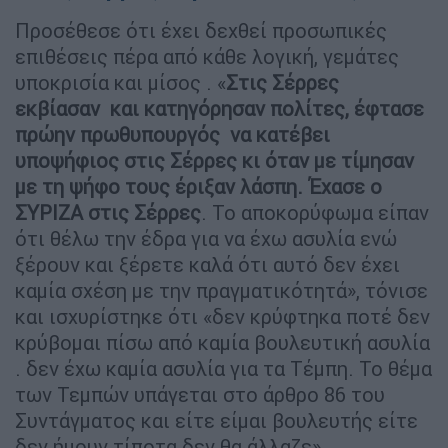
Προσέθεσε ότι έχει δεχθεί προσωπικές
επιθέσεις πέρα από κάθε λογική, γεμάτες
υποκρισία και μίσος . «
Στις Σέρρες
εκβίασαν και κατηγόρησαν πολίτες, έφτασε
πρώην πρωθυπουργός να κατέβει
υποψήφιος στις Σέρρες κι όταν με τίμησαν
με τη ψήφο τους έριξαν λάσπη. Έχασε ο
ΣΥΡΙΖΑ στις Σέρρες
. Το αποκορύφωμα είπαν
ότι θέλω την έδρα για να έχω ασυλία ενώ
ξέρουν και ξέρετε καλά ότι αυτό δεν έχει
καμία σχέση με την πραγματικότητά», τόνισε
και ισχυρίστηκε ότι «δεν κρύφτηκα ποτέ δεν
κρύβομαι πίσω από καμία βουλευτική ασυλία
. δεν έχω καμία ασυλία για τα Τέμπη. Το θέμα
των Τεμπών υπάγεται στο άρθρο 86 του
Συντάγματος και είτε είμαι βουλευτής είτε
δεν ήμουν τίποτα δεν θα άλλαζε».