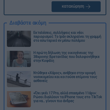
καταχώρηση
Διαβάστε ακόμη
Εκτελέσεις, συλλήψεις και νέοι
περιορισμοί: Το Ιράν σκληραίνει τη γραμμή
στο εσωτερικό εν μέσω πολέμου
Η πρώτη δήλωση της οικογένειας της
38χρονης Βρετανίδας που δολοφονήθηκε
στην Κυψέλη
Ντύθηκε «Χάρος», ανέβηκε στην οροφή
νοσοκομείου και κοιτούσε επίμονα τους
ασθενείς
«Όχι γκέι 17 Pro, αλλά σπασμένο 11άρι»:
Ρώσοι διαλύουν τα iPhone τους στο TikTok
για να... γίνουν πιο άνδρες