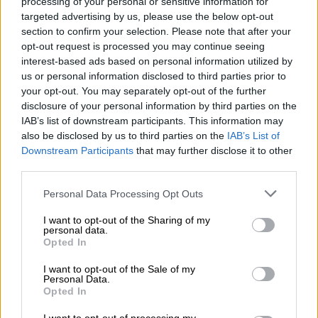
Αναφερόμενος στην 717 υποστήριξε ότι δεν
processing of your personal or sensitive information for
targeted advertising by us, please use the below opt-out
θα είχαμε σηματοδότηση και τηλεδιοιίκηση
section to confirm your selection. Please note that after your
αλλά ούτε καν σύμβαση ούτε τον
opt-out request is processed you may continue seeing
Φεβρουάριο του 2023 ούτε τον Σεπτέμβριο
interest-based ads based on personal information utilized by
του 2023. «
Άρα αποφασίστε γιατί φταίω,
us or personal information disclosed to third parties prior to
your opt-out. You may separately opt-out of the further
ολοκληρώθηκε ή όχι η σύμβαση γιατί και τα
disclosure of your personal information by third parties on the
δύο δεν μπορούν να συμβαίνουν», επισήμανε,
IAB’s list of downstream participants. This information may
υπογραμμίζοντας ότι το 2016 έπρεπε να είχε
also be disclosed by us to third parties on the
IAB’s List of
ολοκληρωθεί και τελικά ολοκληρώθηκε το
Downstream Participants
that may further disclose it to other
Σεπτέμβριο του 2023
. «Το προχωρήσαμε
third parties.
αποφασίστηκα και ολοκληρώθηκε από την
Please note that this website/app uses one or more Google
Personal Data Processing Opt Outs
κυβέρνηση της ΝΔ. Αν κάποιοι
services and may gather and store information including but
not limited to your visit or usage behaviour. You may click to
I want to opt-out of the Sharing of my
καθυστέρησαν είναι όσοι είχανε την ευθύνη
personal data.
grant or deny consent to Google and its third-party tags to
2016-2018», ισχυρίστηκε.
Opted In
use your data for below specified purposes in below Google
consent section.
Ο ίδιος επέμεινε στη λογική του ανθρωπίνου
I want to opt-out of the Sale of my
Personal Data.
λάθος σημειώνοντας: «
Κι αυτό δεν είναι
Opted In
θεωρεία αλλά βασίζεται σε