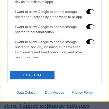
device identifiers in apps.
αναρωτήθηκε προς την Ολομέλεια:
«Νομίζετε ότι δεν πονάω; Δεν ανατριχιάζω
I want to allow Google to enable storage
όταν αναλογίζομαι το δράμα των
related to functionality of the website or app.
οικογενειών. Ότι έχει περάσει μια μέρα που
I want to allow Google to enable storage
δεν έχω σκεφτεί την τραγωδία ότι δεν θα
related to personalization.
έδινα τα πάντα….». Σύμφωνα με τον ίδιο από
την πρώτη στιγμή μαζί με τον Κυριάκο
I want to allow Google to enable storage
Μητσοτάκη βρεθήκαμε στο σημείο της
related to security, including authentication
functionality and fraud prevention, and other
τραγωδίας και οι εικόνες δεν θα σβήσουν
user protection.
ποτέ.
«Εδώ είναι και οι ειδοποιός διαφορά,
CONFIRM
δεν παίξαμε πολιτικό θέατρο όπως έγινε
στο Μάτι. Παραιτήθηκα αμέσως και δεν θα
μπορούσα να πω ότι τα κάναμε όλα σωστά γι΄
Data Deletion
Data Access
Privacy Policy
αυτό αβέλαβε την πολιτική ευθύνη».
«Στις Σέρρες εκβίασαν πολίτες»