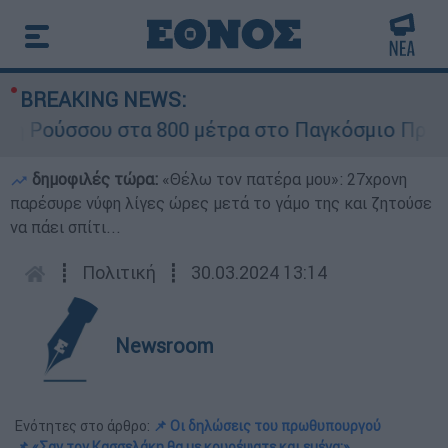
BREAKING NEWS:
ούσσου στα 800 μέτρα στο Παγκόσμιο Πρωτάθλ
δημοφιλές τώρα:
«Θέλω τον πατέρα μου»: 27χρονη
παρέσυρε νύφη λίγες ώρες μετά το γάμο της και ζητούσε
να πάει σπίτι...
┋
Πολιτική
┋
30.03.2024 13:14
Newsroom
Ενότητες στο άρθρο:
📌 Οι δηλώσεις του πρωθυπουργού
📌 «Σαν τον Κασσελάκη θα με κουρέψατε και εμένα;»