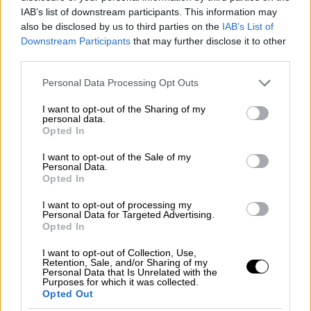
καλείται και σήμερα να αντιμετωπίσει η
IAB’s list of downstream participants. This information may
χώρα σε ένα περιβάλλον γεωπολιτικής
also be disclosed by us to third parties on the
IAB’s List of
αστάθειας», δήλωσε αρχικά.
Downstream Participants
that may further disclose it to other
third parties.
«Το αποτέλεσμα προφανώς ήταν το
Please note that this website/app uses one or more Google
αναμενόμενο. Θεωρώ όμως ότι η συζήτηση
Personal Data Processing Opt Outs
services and may gather and store information including but
αυτή ήταν πολύ αποκαλυπτική για τον τρόπο
not limited to your visit or usage behaviour. You may click to
I want to opt-out of the Sharing of my
με τον οποίο δυστυχώς τα κόμματα της
personal data.
grant or deny consent to Google and its third-party tags to
Opted In
αντιπολίτευσης σκοπεύουν να
use your data for below specified purposes in below Google
consent section.
εξακολουθούν να εργαλειοποιον μια εθνική
I want to opt-out of the Sale of my
Personal Data.
τραγωδία προκειμένου να αποκομίσουν
Opted In
πρόσκαιρα κομματικά οφέλη. Μην έχοντας
I want to opt-out of processing my
τίποτα να πουν στον ελληνικό λαό,
Personal Data for Targeted Advertising.
αναμοχλεύουν τα ίδια και τα ίδια. Θέλω να
Opted In
τους απαντήσω γι ακόμα μία φορά ότι η
I want to opt-out of Collection, Use,
προσοχή της παράταξής μας είναι στραμμένη
Retention, Sale, and/or Sharing of my
Personal Data that Is Unrelated with the
πρώτα και πάνω απ’ όλα στα δικά σας
Purposes for which it was collected.
Opted Out
προβλήματα, στα προβλήματα της κοινωνίας