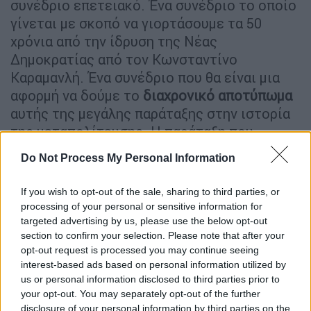
συνέδριο επετειακό. Ένα συνέδριο το οποίο
γίνεται με σκοπό να γιορτάσουμε τα 50
χρόνια από την ίδρυση της Νέας
Δημοκρατίας από τον Κωνσταντίνο
Καραμανλή. Ένα συνέδριο που θα είναι μια
αφορμή να δούμε το
διαχρονικό αποτύπωμα
αυτής της μεγάλης παράταξης στην ιστορία
της μεταπολίτευσης. Η παράταξη που
αποκατέστησε τη Δημοκρατία. Η παράταξη
Do Not Process My Personal Information
που έβαλε την Ελλάδα στην Ευρώπη. Η
παράταξη που κράτησε την Ελλάδα στην
If you wish to opt-out of the sale, sharing to third parties, or
Ευρώπη και η παράταξη που σήμερα κάνει
processing of your personal or sensitive information for
την
Ελλάδα
μια
πραγματικά ευρωπαϊκή χώρα
.
targeted advertising by us, please use the below opt-out
section to confirm your selection. Please note that after your
Αυτή είναι η μεγάλη δικιά μας παρακαταθήκη.
opt-out request is processed you may continue seeing
Μια παρακαταθήκη η οποία γίνεται ολοένα
interest-based ads based on personal information utilized by
και πιο επίκαιρη εν όψει των μεγάλων
us or personal information disclosed to third parties prior to
κρίσεων και των μεγάλων δυσκολιών που
your opt-out. You may separately opt-out of the further
disclosure of your personal information by third parties on the