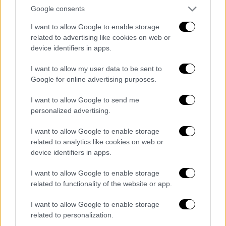
και στην επίλυσή τους» είπε ο
Google consents
πρωθυπουργός σχολιάζοντας με αυτόν τον
I want to allow Google to enable storage
τρόπο την
πρόταση δυσπιστίας
.
related to advertising like cookies on web or
device identifiers in apps.
Έπειτα ο κ. Μητσοτάκης τόνισε: «
Μας
δώσατε μια ισχυρή εντολή
τον Ιούνιο του
I want to allow my user data to be sent to
2023 να εξακολουθούμε να προχωρούμε ένα
Google for online advertising purposes.
πολυδύναμο εκσυγχρονιστικό έργο για να
I want to allow Google to send me
μπορέσουμε να βελτιώσουμε την ποιότητα
personalized advertising.
της δικιάς σας ζωής. Να μπορέσουμε να
ενισχύσουμε την ανάπτυξη της οικονομίας.
I want to allow Google to enable storage
related to analytics like cookies on web or
Να έχετε καλύτερη υγεία, καλύτερη παιδεία.
device identifiers in apps.
Με άλλα λόγια, αυτό το οποίο μας ζητήσατε
και μας ζητάτε είναι ναι, να κάνουμε την
I want to allow Google to enable storage
Ελλάδα μια κανονική ευρωπαϊκή χώρα και
related to functionality of the website or app.
από αυτόν τον στόχο δεν πρόκειται να
I want to allow Google to enable storage
υποχωρήσουμε».
related to personalization.